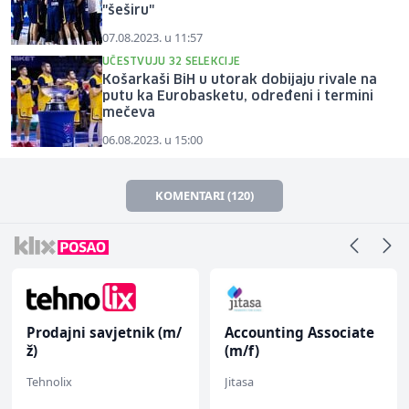
"šeširu"
07.08.2023. u 11:57
UČESTVUJU 32 SELEKCIJE
Košarkaši BiH u utorak dobijaju rivale na
putu ka Eurobasketu, određeni i termini
mečeva
06.08.2023. u 15:00
KOMENTARI (120)
Prodajni savjetnik (m/
Accounting Associate
ž)
(m/f)
Tehnolix
Jitasa