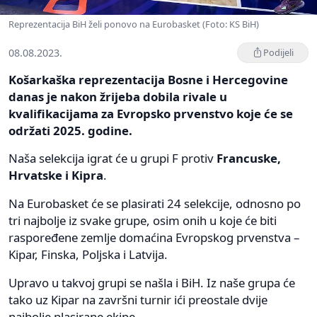
Reprezentacija BiH želi ponovo na Eurobasket (Foto: KS BiH)
08.08.2023.
Podijeli
Košarkaška reprezentacija Bosne i Hercegovine
danas je nakon žrijeba dobila rivale u
kvalifikacijama za Evropsko prvenstvo koje će se
održati 2025. godine.
Naša selekcija igrat će u grupi F protiv
Francuske,
Hrvatske i Kipra
.
Na Eurobasket će se plasirati 24 selekcije, odnosno po
tri najbolje iz svake grupe, osim onih u koje će biti
raspoređene zemlje domaćina Evropskog prvenstva –
Kipar, Finska, Poljska i Latvija.
Upravo u takvoj grupi se našla i BiH. Iz naše grupa će
tako uz Kipar na završni turnir ići preostale dvije
najbolje plasirane ekipe.