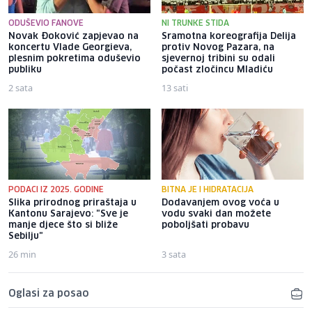
ODUŠEVIO FANOVE
NI TRUNKE STIDA
Novak Đoković zapjevao na
Sramotna koreografija Delija
koncertu Vlade Georgieva,
protiv Novog Pazara, na
plesnim pokretima oduševio
sjevernoj tribini su odali
publiku
počast zločincu Mladiću
2 sata
13 sati
PODACI IZ 2025. GODINE
BITNA JE I HIDRATACIJA
Slika prirodnog priraštaja u
Dodavanjem ovog voća u
Kantonu Sarajevo: "Sve je
vodu svaki dan možete
manje djece što si bliže
poboljšati probavu
Sebilju"
26 min
3 sata
Oglasi za posao