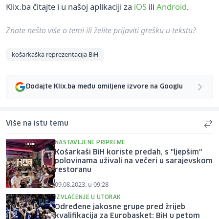
Klix.ba čitajte i u našoj aplikaciji za
iOS
ili
Android
.
Znate nešto više o temi ili želite prijaviti grešku u tekstu?
košarkaška reprezentacija BiH
Dodajte Klix.ba među omiljene izvore na Googlu
Više na istu temu
NASTAVLJENE PRIPREME
Košarkaši BiH koriste predah, s "ljepšim"
polovinama uživali na večeri u sarajevskom
restoranu
09.08.2023. u 09:28
IZVLAČENJE U UTORAK
Određene jakosne grupe pred žrijeb
kvalifikacija za Eurobasket: BiH u petom