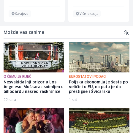
Sarajevo
Više lokacija
Možda vas zanima
O ČEMU JE RIJEČ
EUROSTATOVI PODACI
Nesvakidašnji prizor u Los
Poljska ekonomija je šesta po
Angelesu: Muškarac snimljen u
veličini u EU, na putu je da
billboardu nasred raskrsnice
prestigne i Švicarsku
22 sata
1 sat