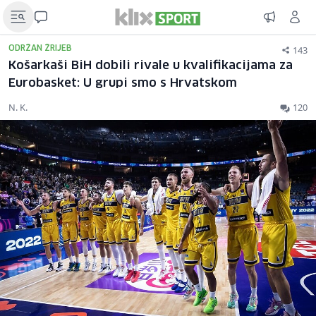
143
ODRŽAN ŽRIJEB
Košarkaši BiH dobili rivale u kvalifikacijama za
Eurobasket: U grupi smo s Hrvatskom
N. K.
120