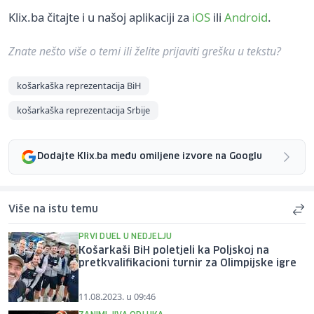
Klix.ba čitajte i u našoj aplikaciji za
iOS
ili
Android
.
Znate nešto više o temi ili želite prijaviti grešku u tekstu?
košarkaška reprezentacija BiH
košarkaška reprezentacija Srbije
Dodajte Klix.ba među omiljene izvore na Googlu
Više na istu temu
PRVI DUEL U NEDJELJU
Košarkaši BiH poletjeli ka Poljskoj na
pretkvalifikacioni turnir za Olimpijske igre
11.08.2023. u 09:46