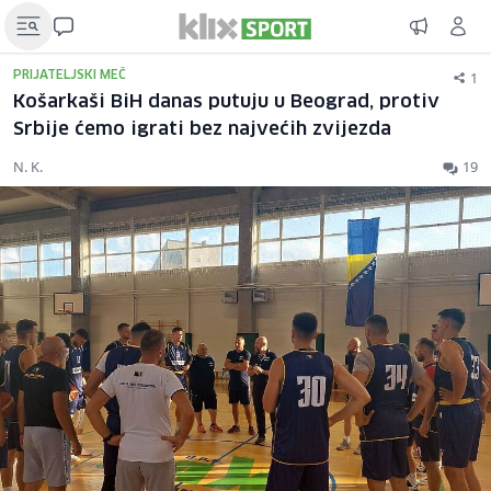
1
PRIJATELJSKI MEČ
Košarkaši BiH danas putuju u Beograd, protiv
Srbije ćemo igrati bez najvećih zvijezda
N. K.
19