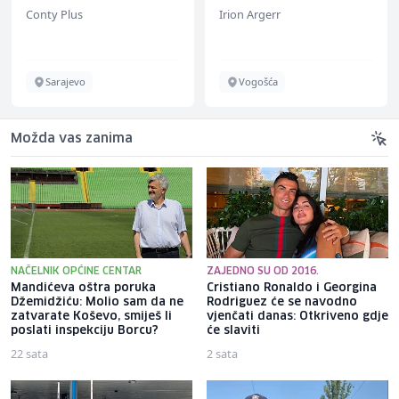
Conty Plus
Irion Argerr
Sarajevo
Vogošća
Možda vas zanima
NAČELNIK OPĆINE CENTAR
ZAJEDNO SU OD 2016.
Mandićeva oštra poruka
Cristiano Ronaldo i Georgina
Džemidžiću: Molio sam da ne
Rodriguez će se navodno
zatvarate Koševo, smiješ li
vjenčati danas: Otkriveno gdje
poslati inspekciju Borcu?
će slaviti
22 sata
2 sata