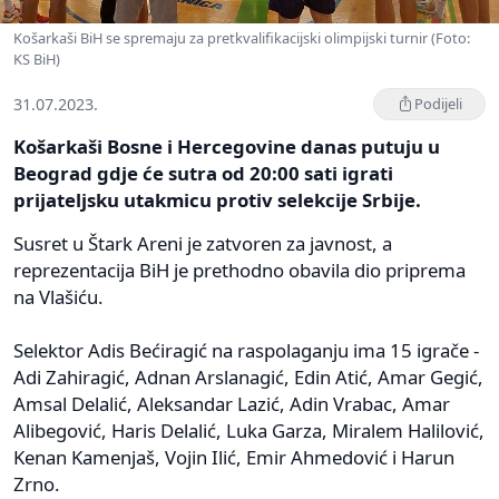
Košarkaši BiH se spremaju za pretkvalifikacijski olimpijski turnir (Foto:
KS BiH)
31.07.2023.
Podijeli
Košarkaši Bosne i Hercegovine danas putuju u
Beograd gdje će sutra od 20:00 sati igrati
prijateljsku utakmicu protiv selekcije Srbije.
Susret u Štark Areni je zatvoren za javnost, a
reprezentacija BiH je prethodno obavila dio priprema
na Vlašiću.
Selektor Adis Bećiragić na raspolaganju ima 15 igrače -
Adi Zahiragić, Adnan Arslanagić, Edin Atić, Amar Gegić,
Amsal Delalić, Aleksandar Lazić, Adin Vrabac, Amar
Alibegović, Haris Delalić, Luka Garza, Miralem Halilović,
Kenan Kamenjaš, Vojin Ilić, Emir Ahmedović i Harun
Zrno.