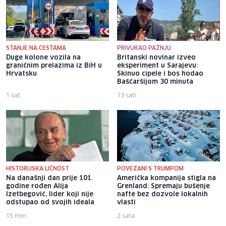
STANJE NA CESTAMA
PRIVUKAO PAŽNJU
Duge kolone vozila na
Britanski novinar izveo
graničnim prelazima iz BiH u
eksperiment u Sarajevu:
Hrvatsku
Skinuo cipele i bos hodao
Baščaršijom 30 minuta
1 sat
13 sati
HISTORIJSKA LIČNOST
POVEZANI S TRUMPOM
Na današnji dan prije 101.
Američka kompanija stigla na
godine rođen Alija
Grenland: Spremaju bušenje
Izetbegović, lider koji nije
nafte bez dozvole lokalnih
odstupao od svojih ideala
vlasti
15 min
2 sata