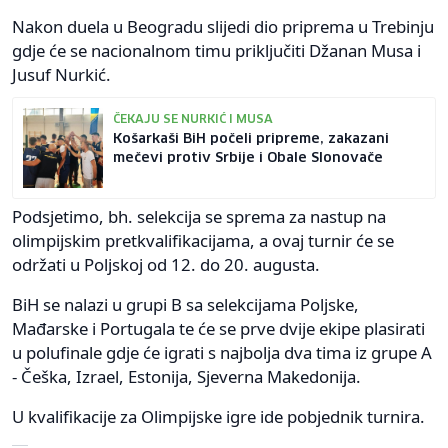
Nakon duela u Beogradu slijedi dio priprema u Trebinju
gdje će se nacionalnom timu priključiti Džanan Musa i
Jusuf Nurkić.
ČEKAJU SE NURKIĆ I MUSA
Košarkaši BiH počeli pripreme, zakazani
mečevi protiv Srbije i Obale Slonovače
Podsjetimo, bh. selekcija se sprema za nastup na
olimpijskim pretkvalifikacijama, a ovaj turnir će se
održati u Poljskoj od 12. do 20. augusta.
BiH se nalazi u grupi B sa selekcijama Poljske,
Mađarske i Portugala te će se prve dvije ekipe plasirati
u polufinale gdje će igrati s najbolja dva tima iz grupe A
- Češka, Izrael, Estonija, Sjeverna Makedonija.
U kvalifikacije za Olimpijske igre ide pobjednik turnira.