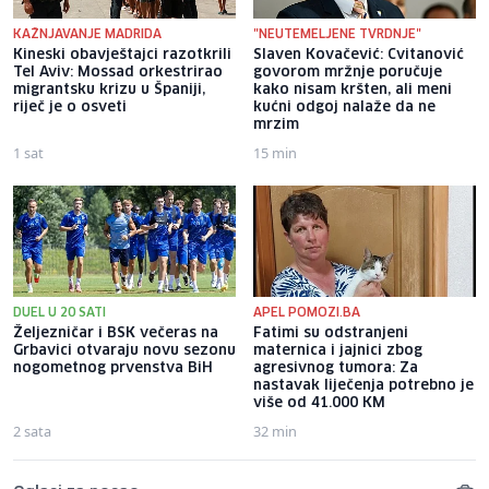
KAŽNJAVANJE MADRIDA
"NEUTEMELJENE TVRDNJE"
Kineski obavještajci razotkrili
Slaven Kovačević: Cvitanović
Tel Aviv: Mossad orkestrirao
govorom mržnje poručuje
migrantsku krizu u Španiji,
kako nisam kršten, ali meni
riječ je o osveti
kućni odgoj nalaže da ne
mrzim
1 sat
15 min
DUEL U 20 SATI
APEL POMOZI.BA
Željezničar i BSK večeras na
Fatimi su odstranjeni
Grbavici otvaraju novu sezonu
maternica i jajnici zbog
nogometnog prvenstva BiH
agresivnog tumora: Za
nastavak liječenja potrebno je
više od 41.000 KM
2 sata
32 min