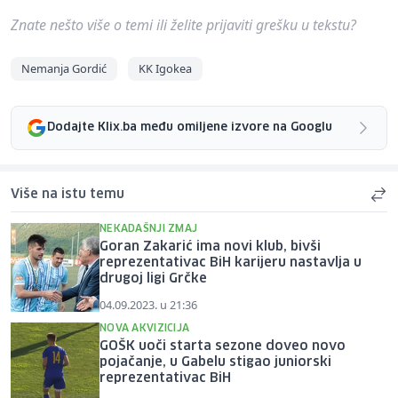
Znate nešto više o temi ili želite prijaviti grešku u tekstu?
Nemanja Gordić
KK Igokea
Dodajte Klix.ba među omiljene izvore na Googlu
Više na istu temu
NEKADAŠNJI ZMAJ
Goran Zakarić ima novi klub, bivši
reprezentativac BiH karijeru nastavlja u
drugoj ligi Grčke
04.09.2023. u 21:36
NOVA AKVIZICIJA
GOŠK uoči starta sezone doveo novo
pojačanje, u Gabelu stigao juniorski
reprezentativac BiH