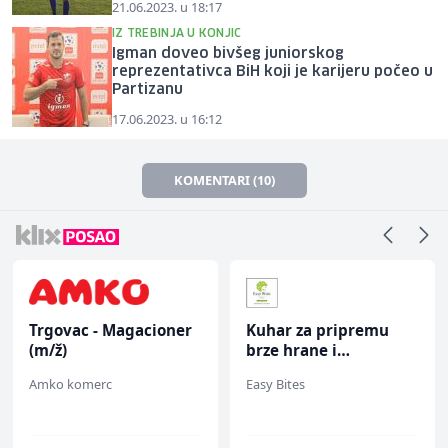
21.06.2023. u 18:17
IZ TREBINJA U KONJIC
Igman doveo bivšeg juniorskog
reprezentativca BiH koji je karijeru počeo u
Partizanu
17.06.2023. u 16:12
KOMENTARI (10)
Trgovac - Magacioner
Kuhar za pripremu
(m/ž)
brze hrane i
jednostavnih jela (m/
Amko komerc
Easy Bites
ž)