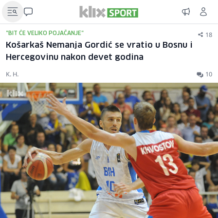
18
"BIT ĆE VELIKO POJAČANJE"
Košarkaš Nemanja Gordić se vratio u Bosnu i
Hercegovinu nakon devet godina
K. H.
10