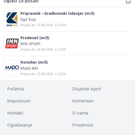
Oglasi za posao
Pripravnik – Građevinski inženjer (m/ž)
Egić Kop
Prijava do: 15.08.2026. u 23:59
Prodavač (m/ž)
INN SPORT
Prijava do: 20.08.2026. u 23:59
Konobar (m/ž)
Mado BiH
Prijava do: 23.08.2026. u 23:59
Početna
Dojavite vijest
Impressum
Komentari
Kontakt
O nama
Oglašavanje
Privatnost