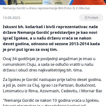
Nemanja Gordić u dresu reprezentacije BiH (Foto: D. Z./Klix.ba)
13.09.2023.
Podijeli
Iskusni bh. košarkaš i bivši reprezentativac naše
države Nemanja Gordić predstavljen je kao novi
igrač Igokee, a u našu državu vraća se nakon
devet godina, odnosno od sezone 2013-2014 kada
je prvi put igrao za ovaj tim.
Ovaj 34-godišnjak je posljednji angažman je imao u
rumunskom Cluju, a sada se odlučio vratiti u našu
državu i obući dres najkvalitetnijeg bh. tima.
Za Igokeu je Gordić nastupao prije tačno deset godina,
a još je, osim za Cluj, igrao i za Partizan, Budućnost,
Lotomaticu iz Rima, Azovmash, Cedevitu, i Mornar Bar.
"Nemanja Gordić se nakon 10 godina vraća u Igokeu.
Iskusni playmaker je u dosadašnjoj karijeri još