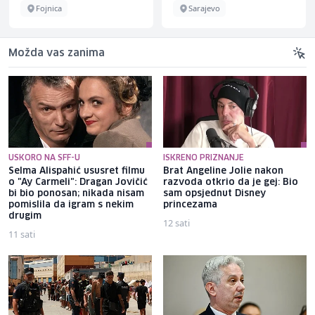
Fojnica
Sarajevo
Možda vas zanima
USKORO NA SFF-U
ISKRENO PRIZNANJE
Selma Alispahić ususret filmu
Brat Angeline Jolie nakon
o "Ay Carmeli": Dragan Jovičić
razvoda otkrio da je gej: Bio
bi bio ponosan; nikada nisam
sam opsjednut Disney
pomislila da igram s nekim
princezama
drugim
12 sati
11 sati