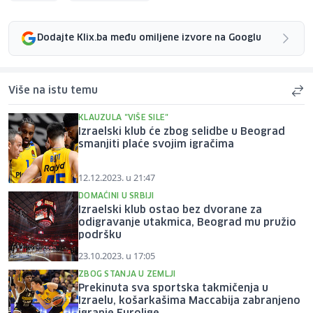
Dodajte Klix.ba među omiljene izvore na Googlu
Više na istu temu
KLAUZULA "VIŠE SILE"
Izraelski klub će zbog selidbe u Beograd
smanjiti plaće svojim igračima
12.12.2023. u 21:47
DOMAĆINI U SRBIJI
Izraelski klub ostao bez dvorane za
odigravanje utakmica, Beograd mu pružio
podršku
23.10.2023. u 17:05
ZBOG STANJA U ZEMLJI
Prekinuta sva sportska takmičenja u
Izraelu, košarkašima Maccabija zabranjeno