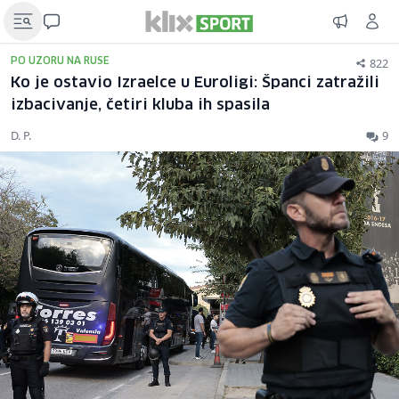
822
PO UZORU NA RUSE
Ko je ostavio Izraelce u Euroligi: Španci zatražili
izbacivanje, četiri kluba ih spasila
D. P.
9