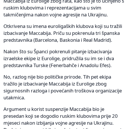
Maccabija iz Eurolige zbog rata, kao što je to učinjeno s
ruskim klubovima i reprezentacijama u svim
takmičenjima nakon vojne agresije na Ukrajinu.
Otkrivena su imena euroligaških klubova koji su tražili
izbacivanje Maccabija. Priču su pokrenula tri španska
predstavnika (Barcelona, Baskonia i Real Madrid).
Nakon što su Španci pokrenuli pitanje izbacivanja
izraelske ekipe iz Eurolige, pridružila su im se i dva
predstavnika Turske (Fenerbahče i Anadolu Efes).
No, razlog nije bio političke prirode. Tih pet ekipa
tražilo je izbacivanje Maccabija iz Eurolige zbog
sigurnosnih razloga i povećanih troškova organizacije
utakmica.
Argument u korist suspenzije Maccabija bio je
presedan koji se dogodio ruskim klubovima prije 20
mjeseci nakon izbijanja vojne agresije na Ukrajinu.