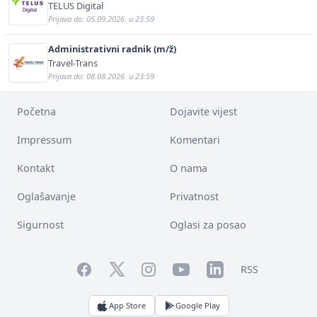
English (m/f)
TELUS Digital
Prijava do: 05.09.2026. u 23:59
Administrativni radnik (m/ž)
Travel-Trans
Prijava do: 08.08.2026. u 23:59
Početna
Dojavite vijest
Impressum
Komentari
Kontakt
O nama
Oglašavanje
Privatnost
Sigurnost
Oglasi za posao
Facebook
YouTube
LinkedIn
Twitter
Instagram
RSS
App Store
Google Play