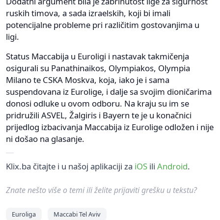
Dodatni argument bila je zabrinutost lige za sigurnost
ruskih timova, a sada izraelskih, koji bi imali
potencijalne probleme pri različitim gostovanjima u
ligi.
Status Maccabija u Euroligi i nastavak takmičenja
osigurali su Panathinaikos, Olympiakos, Olympia
Milano te CSKA Moskva, koja, iako je i sama
suspendovana iz Eurolige, i dalje sa svojim dioničarima
donosi odluke u ovom odboru. Na kraju su im se
pridružili ASVEL, Žalgiris i Bayern te je u konačnici
prijedlog izbacivanja Maccabija iz Eurolige odložen i nije
ni došao na glasanje.
Klix.ba čitajte i u našoj aplikaciji za
iOS
ili
Android
.
Znate nešto više o temi ili želite prijaviti grešku u tekstu?
Euroliga
Maccabi Tel Aviv