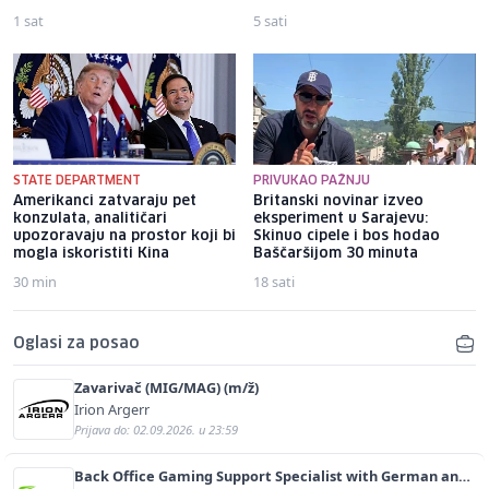
1 sat
5 sati
STATE DEPARTMENT
PRIVUKAO PAŽNJU
Amerikanci zatvaraju pet
Britanski novinar izveo
konzulata, analitičari
eksperiment u Sarajevu:
upozoravaju na prostor koji bi
Skinuo cipele i bos hodao
mogla iskoristiti Kina
Baščaršijom 30 minuta
30 min
18 sati
Oglasi za posao
Zavarivač (MIG/MAG) (m/ž)
Irion Argerr
Prijava do: 02.09.2026. u 23:59
Back Office Gaming Support Specialist with German and