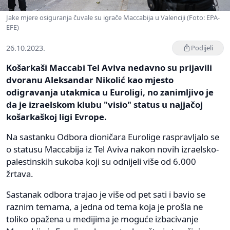
Jake mjere osiguranja čuvale su igrače Maccabija u Valenciji (Foto: EPA-
EFE)
26.10.2023.
Podijeli
Košarkaši Maccabi Tel Aviva nedavno su prijavili
dvoranu Aleksandar Nikolić kao mjesto
odigravanja utakmica u Euroligi, no zanimljivo je
da je izraelskom klubu "visio" status u najjačoj
košarkaškoj ligi Evrope.
Na sastanku Odbora dioničara Eurolige raspravljalo se
o statusu Maccabija iz Tel Aviva nakon novih izraelsko-
palestinskih sukoba koji su odnijeli više od 6.000
žrtava.
Sastanak odbora trajao je više od pet sati i bavio se
raznim temama, a jedna od tema koja je prošla ne
toliko opažena u medijima je moguće izbacivanje