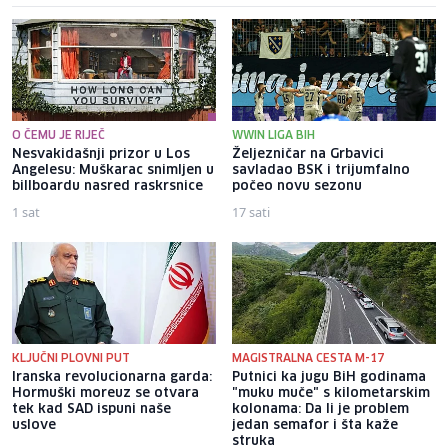
O ČEMU JE RIJEČ
WWIN LIGA BIH
Nesvakidašnji prizor u Los
Željezničar na Grbavici
Angelesu: Muškarac snimljen u
savladao BSK i trijumfalno
billboardu nasred raskrsnice
počeo novu sezonu
1 sat
17 sati
KLJUČNI PLOVNI PUT
MAGISTRALNA CESTA M-17
Iranska revolucionarna garda:
Putnici ka jugu BiH godinama
Hormuški moreuz se otvara
"muku muče" s kilometarskim
tek kad SAD ispuni naše
kolonama: Da li je problem
uslove
jedan semafor i šta kaže
struka