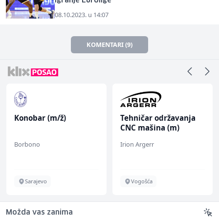
igranje Eurolige
08.10.2023. u 14:07
KOMENTARI (9)
Konobar (m/ž)
Tehničar održavanja
CNC mašina (m)
Borbono
Irion Argerr
Sarajevo
Vogošća
Možda vas zanima