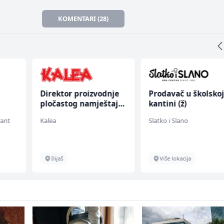
KOMENTARI (28)
Direktor proizvodnje
Prodavač u školsko
pločastog namještaja
kantini (ž)
(m/ž)
rant
Kalea
Slatko i Slano
Ilijaš
Više lokacija