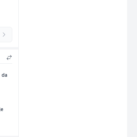
a da
je