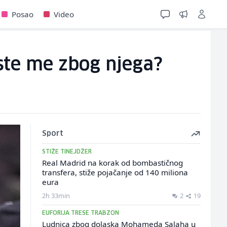
Posao
Video
 ste me zbog njega?
Sport
STIŽE TINEJDŽER
Real Madrid na korak od bombastičnog
transfera, stiže pojačanje od 140 miliona
eura
2h 33min
2
19
EUFORIJA TRESE TRABZON
Ludnica zbog dolaska Mohameda Salaha u