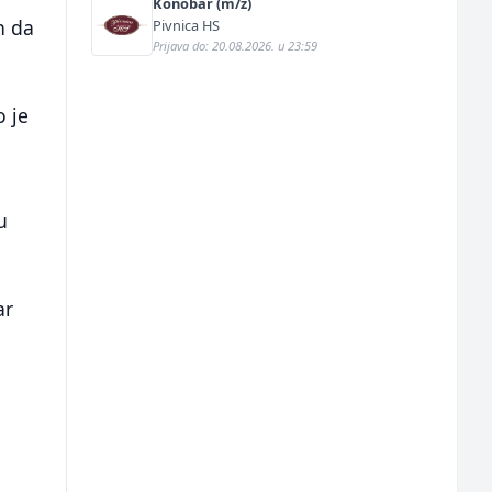
Konobar (m/ž)
n da
Pivnica HS
Prijava do: 20.08.2026. u 23:59
o je
u
ar