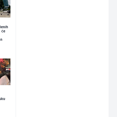
lenih
t će
an
sku
a