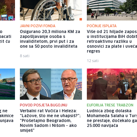
JAVNI POZIVI FONDA
POČINJE ISPLATA
io
Osigurano 20,3 miliona KM za
Više od 21 hiljade zapos
bacati
zapošljavanje osoba s
u institucijama BiH dobi
it ću
invaliditetom, prvi put i za
retroaktivnu razliku u
one sa 50 posto invaliditeta
osnovici za plate i uveć
regres
8 sati
12 sati
POVOD POSJETA BUGOJNU
EUFORIJA TRESE TRABZON
g ne
Verbalni rat Vučića i Heleza:
Ludnica zbog dolaska
akmice
"Lažove, što me ne uhapsiš?";
Mohameda Salaha u Tur
punjava
"Prošetajmo Beogradom,
ne prestaje, dočekalo g
Novim Sadom i Nišom - ako
25.000 navijača
smiješ"