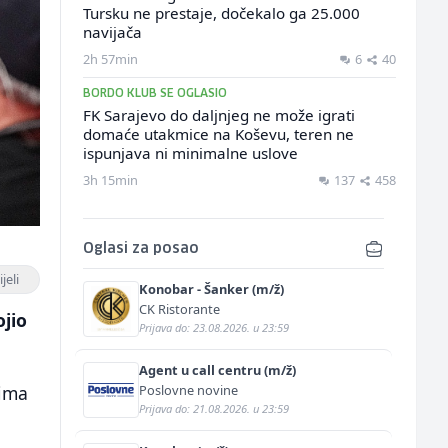
Tursku ne prestaje, dočekalo ga 25.000
navijača
2h 57min
6
40
BORDO KLUB SE OGLASIO
FK Sarajevo do daljnjeg ne može igrati
domaće utakmice na Koševu, teren ne
ispunjava ni minimalne uslove
3h 15min
137
458
Oglasi za posao
jeli
Konobar - Šanker (m/ž)
CK Ristorante
ojio
Prijava do: 23.08.2026. u 23:59
Agent u call centru (m/ž)
Poslovne novine
vima
Prijava do: 21.08.2026. u 23:59