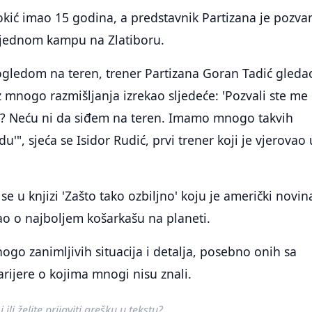
 Jokić imao 15 godina, a predstavnik Partizana je pozva
u jednom kampu na Zlatiboru.
ogledom na teren, trener Partizana Goran Tadić gleda
 mnogo razmišljanja izrekao sljedeće: 'Pozvali ste me
 Neću ni da siđem na teren. Imamo mnogo takvih
", sjeća se Isidor Rudić, prvi trener koji je vjerovao 
 se u knjizi 'Zašto tako ozbiljno' koju je američki novin
ao o najboljem košarkašu na planeti.
nogo zanimljivih situacija i detalja, posebno onih sa
rijere o kojima mnogi nisu znali.
ili želite prijaviti grešku u tekstu?