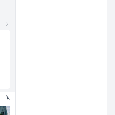
j
Accounting Associate
Asistent za
(m/f)
administraciju (m/ž)
Jitasa
Ekopak
Više lokacija
Sarajevo