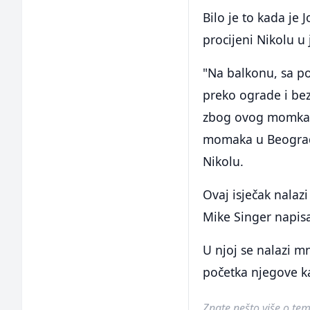
Bilo je to kada je
procijeni Nikolu 
"Na balkonu, sa p
preko ograde i bez
zbog ovog momka?
momaka u Beogradu'
Nikolu.
Ovaj isječak nalazi
Mike Singer napis
U njoj se nalazi m
početka njegove ka
Znate nešto više o temi 