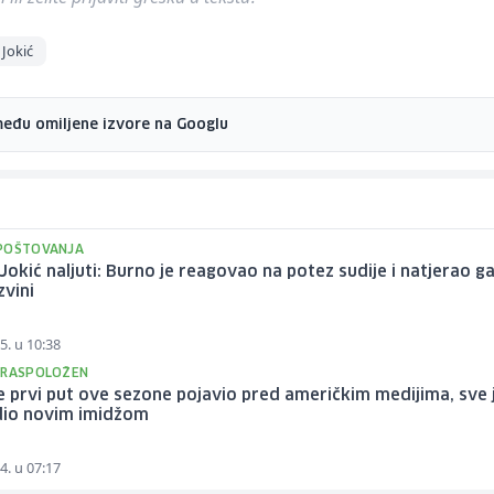
 Jokić
među omiljene izvore na Googlu
POŠTOVANJA
Jokić naljuti: Burno je reagovao na potez sudije i natjerao g
zvini
5. u 10:38
 RASPOLOŽEN
e prvi put ove sezone pojavio pred američkim medijima, sve 
dio novim imidžom
4. u 07:17