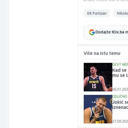
KK Partizan
Nikola
Dodajte Klix.ba 
Više na istu temu
GEST NE
Kad se 
mu se i
06.01.202
ODLIČNO
Jokić s
iznena
27.09.202