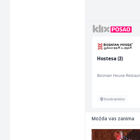
Dispatcher (m/ž)
Hostesa (ž)
BCO
Bosnian House Restau
Sarajevo
Inostranstvo
Možda vas zanima