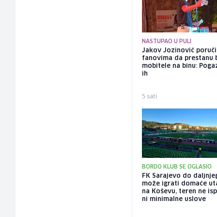
NASTUPAO U PULI
Jakov Jozinović poruč
fanovima da prestanu 
mobitele na binu: Pogaz
ih
5 sati
BORDO KLUB SE OGLASIO
FK Sarajevo do daljnje
može igrati domaće ut
na Koševu, teren ne is
ni minimalne uslove