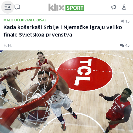
15
MALO OČEKIVANI OKRŠAJ
Kada košarkaši Srbije i Njemačke igraju veliko
finale Svjetskog prvenstva
H. H.
45