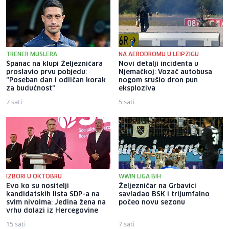
TRENER MUSLERA
NA AERODROMU U LEIPZIGU
Španac na klupi Željezničara
Novi detalji incidenta u
proslavio prvu pobjedu:
Njemačkoj: Vozač autobusa
"Poseban dan i odličan korak
nogom srušio dron pun
za budućnost"
eksploziva
7 sati
5 sati
IZBORI U OKTOBRU
WWIN LIGA BIH
Evo ko su nositelji
Željezničar na Grbavici
kandidatskih lista SDP-a na
savladao BSK i trijumfalno
svim nivoima: Jedina žena na
počeo novu sezonu
vrhu dolazi iz Hercegovine
15 sati
7 sati