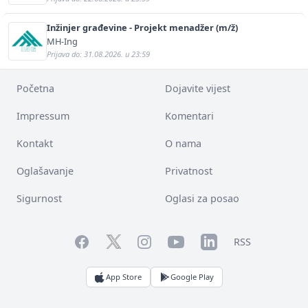
Inžinjer građevine - Projekt menadžer (m/ž)
MH-Ing
Prijava do: 31.08.2026. u 23:59
Početna
Dojavite vijest
Impressum
Komentari
Kontakt
O nama
Oglašavanje
Privatnost
Sigurnost
Oglasi za posao
Facebook
YouTube
LinkedIn
Twitter
Instagram
RSS
App Store
Google Play