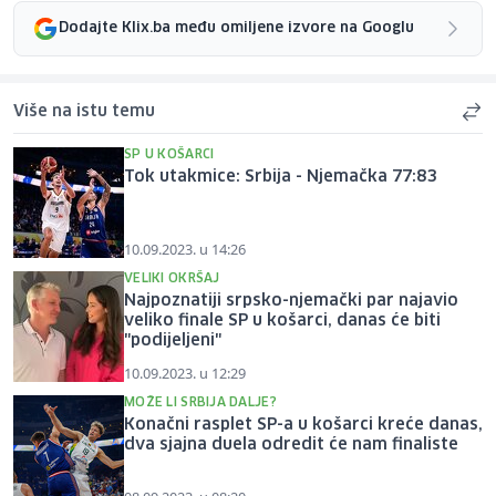
Dodajte Klix.ba među omiljene izvore na Googlu
Više na istu temu
SP U KOŠARCI
Tok utakmice: Srbija - Njemačka 77:83
10.09.2023. u 14:26
VELIKI OKRŠAJ
Najpoznatiji srpsko-njemački par najavio
veliko finale SP u košarci, danas će biti
"podijeljeni"
10.09.2023. u 12:29
MOŽE LI SRBIJA DALJE?
Konačni rasplet SP-a u košarci kreće danas,
dva sjajna duela odredit će nam finaliste