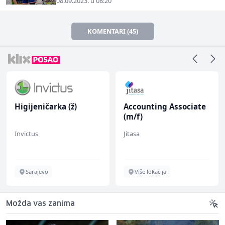
08.09.2023. u 08:20
KOMENTARI (45)
Higijeničarka (ž)
Accounting Associate
(m/f)
Invictus
Jitasa
Sarajevo
Više lokacija
Možda vas zanima