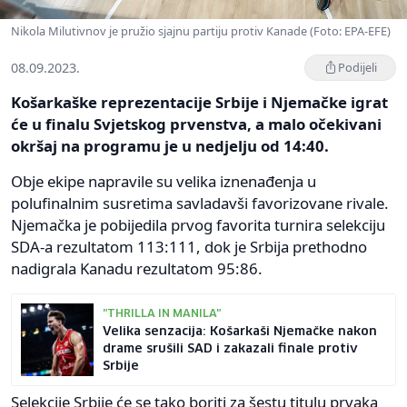
Nikola Milutivnov je pružio sjajnu partiju protiv Kanade (Foto: EPA-EFE)
08.09.2023.
Podijeli
Košarkaške reprezentacije Srbije i Njemačke igrat
će u finalu Svjetskog prvenstva, a malo očekivani
okršaj na programu je u nedjelju od 14:40.
Obje ekipe napravile su velika iznenađenja u
polufinalnim susretima savladavši favorizovane rivale.
Njemačka je pobijedila prvog favorita turnira selekciju
SDA-a rezultatom 113:111, dok je Srbija prethodno
nadigrala Kanadu rezultatom 95:86.
"THRILLA IN MANILA"
Velika senzacija: Košarkaši Njemačke nakon
drame srušili SAD i zakazali finale protiv
Srbije
Selekcije Srbije će se tako boriti za šestu titulu prvaka