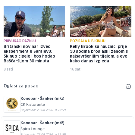
PRIVUKAO PAŽNJU
POZIRALA U BIKINIJU
Britanski novinar izveo
Kelly Brook su naučnici prije
eksperiment u Sarajevu:
10 godina proglasili ženom s
Skinuo cipele i bos hodao
najsavršenijim tijelom, a evo
Baščaršijom 30 minuta
kako danas izgleda
8 sati
16 sati
Oglasi za posao
Konobar - Šanker (m/ž)
CK Ristorante
Prijava do: 23.08.2026. u 23:59
Konobar - Šanker (m/ž)
Špica Lounge
Prijava do: 22.08.2026. u 23:59