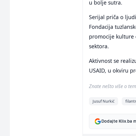
u bolje sutra.
Serijal priča o lju
Fondacija tuzlansk
promocije kulture 
sektora.
Aktivnost se reali
USAID, u okviru p
Znate nešto više o temi 
Jusuf Nurkić
filant
Dodajte Klix.ba 