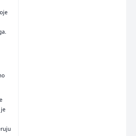
koje
ga.
o
no
e
 je
eruju