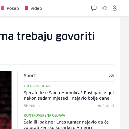
Posao
Video
ima trebaju govoriti
Sport
LIJEP POGODAK
Sjećate li se Saida Hamulića? Postigao je gol
nakon sedam mjeseci i najavio bolje dane
5h 20min
2
13
KONTROVERZNA OBJAVA
Šala ili ipak ne? Enes Kanter najavio da će
zaigrati žensku košarku u Americi