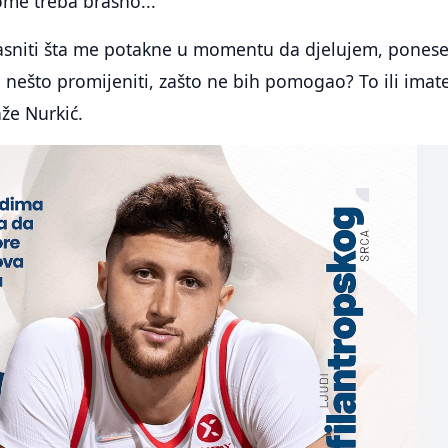
me treba brašno...
sniti šta me potakne u momentu da djelujem, pones
 nešto promijeniti, zašto ne bih pomogao? To ili imat
aže Nurkić.