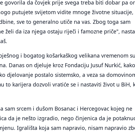
je govorila da čovjek prije svega treba biti dobar pa 
ogo putujete svijetom vidite mnoge životne situacije,
sudbine, sve to generalno utiče na vas. Zbog toga sam
e želi da iza njega ostaju riječi i famozne priče", nasta
aš.
pješnog i bogatog košarkaškog velikana vremenom s
ana. Danas on djeluje kroz Fondaciju Jusuf Nurkić, kako
sko djelovanje postalo sistemsko, a veza sa domovino
 to karijera dozvoli vratiće se i nastaviti život u BiH, 
Ja sam srcem i dušom Bosanac i Hercegovac kojeg ne
ica da je nešto izgradio, nego činjenica da je potaknu
mjenu. Igrališta koja sam napravio, nisam napravio z