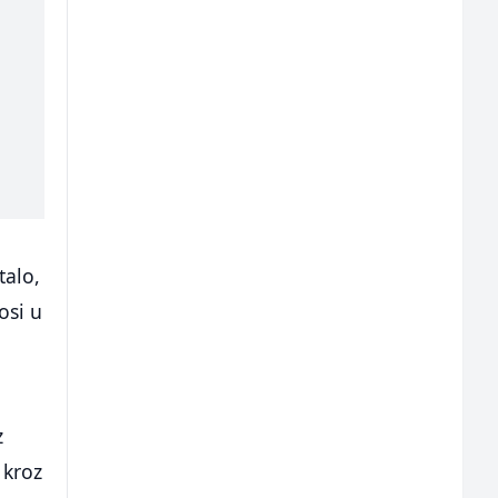
talo,
osi u
z
 kroz