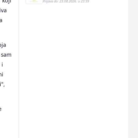
 koji
Prijava do: 23.08.2026. u 23:59
iva
na
oja
o sam
 i
ni
",
e
d