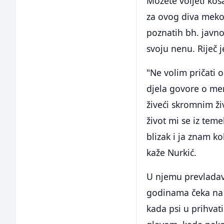
Možete voljeti koša
za ovog diva mekog
poznatih bh. javno
svoju nenu. Riječ 
"Ne volim pričati 
djela govore o men
živeći skromnim ž
život mi se iz teme
blizak i ja znam ko
kaže Nurkić.
U njemu prevladav
godinama čeka na o
kada psi u prihvat