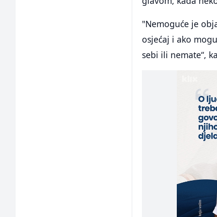
glavom, kada neko
"Nemoguće je obja
osjećaj i ako mogu
sebi ili nemate“, k