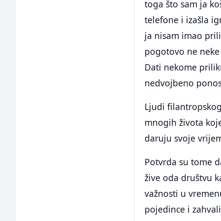
toga što sam ja ko
telefone i izašla i
ja nisam imao pril
pogotovo ne neke k
Dati nekome prilik
nedvojbeno ponosi
Ljudi filantropsko
mnogih života koj
daruju svoje vrijem
Potvrda su tome da
žive oda društvu k
važnosti u vremen
pojedince i zahvali