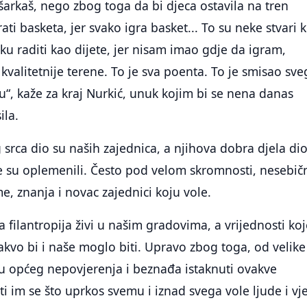
šarkaš, nego zbog toga da bi djeca ostavila na tren
grati basketa, jer svako igra basket... To su neke stvari 
iku raditi kao dijete, jer nisam imao gdje da igram,
valitetnije terene. To je sva poenta. To je smisao sve
u“, kaže za kraj Nurkić, unuk kojim bi se nena danas
la.
g srca dio su naših zajednica, a njihova dobra djela di
e su oplemenili. Često pod velom skromnosti, nesebič
e, znanja i novac zajednici koju vole.
 filantropija živi u našim gradovima, a vrijednosti koj
akvo bi i naše moglo biti. Upravo zbog toga, od velike
u općeg nepovjerenja i beznađa istaknuti ovakve
ti im se što uprkos svemu i iznad svega vole ljude i vj