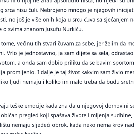
rku ili o njoj ne znati apsolutno ništa, no rijetki su oni
 srca nisu čuli. Nebrojeno mnogo je njegovih inicijat
sti, no još je više onih koja u srcu čuva sa sjećanjem 
je o svima znanom Jusufu Nurkiću.
o tome, većinu tih stvari čuvam za sebe, jer želim da m
i. Vrlo je jednostavno, ja sam dijete sa sela, odrasta
ivotom, a onda sam dobio priliku da se bavim sportom
lja promijenio. I dalje je taj život kakvim sam živio me
liko ljudi nemaju i koliko im malo treba da budu sretni
aju teške emocije kada zna da u njegovoj domovini s
bičan pregled koji spašava živote i mijenja sudbine,
ilištu nemaju sljedeći obrok, kada neko nema krov na