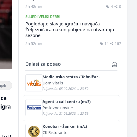
5h 48min
4
0
SLIJEDI VELIKI DERBI
Pogledajte slavlje igrača i navijača
Željezničara nakon pobjede na otvaranju
sezone
5h 52min
14
167
Oglasi za posao
Medicinska sestra / Tehničar -
Njegovatelj (m/ž)
Dom Vitalis
jeli
Prijava do: 05.09.2026. u 23:59
ica
Agent u call centru (m/ž)
 igra
Poslovne novine
Prijava do: 21.08.2026. u 23:59
Konobar - Šanker (m/ž)
CK Ristorante