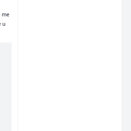
e me
e u