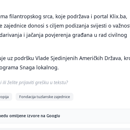
dima filantropskog srca, koje podržava i portal Klix.ba,
e zajednice donosi s ciljem podizanja svijesti o važnos
darivanja i jačanja povjerenja građana u rad civilnog
zuje uz podršku Vlade Sjedinjenih Američkih Država, kr
rograma Snaga lokalnog.
ili želite prijaviti grešku u tekstu?
ropija
Fondacija tuzlanske zajednice
među omiljene izvore na Googlu