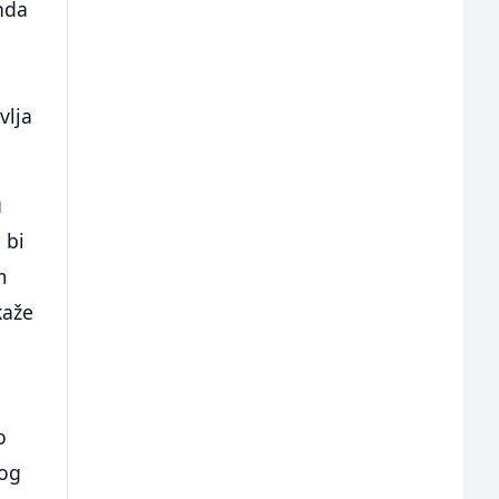
onda
vlja
u
 bi
m
kaže
o
bog