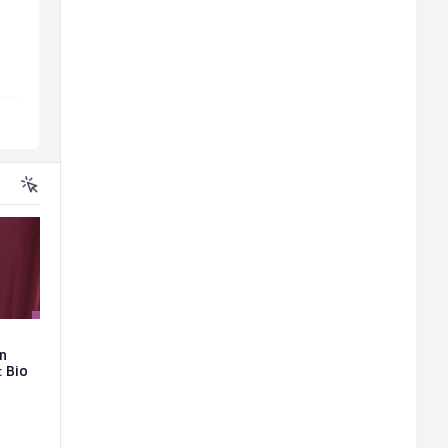
(m/f)
Bosnian House Restaurant
Jitasa
Inostranstvo
Više lokacija
on
: Bio