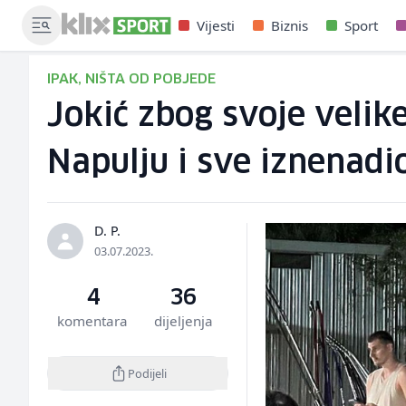
Vijesti
Biznis
Sport
IPAK, NIŠTA OD POBJEDE
Jokić zbog svoje velike
Napulju i sve iznenadi
D. P.
03.07.2023.
4
36
komentara
dijeljenja
Podijeli