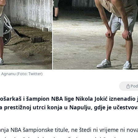
 Agnanu (Foto: Twitter)
Podi
 košarkaš i šampion NBA lige Nikola Jokić iznenadio 
a prestižnoj utrci konja u Napulju, gdje je učestvov
anja NBA šampionske titule, ne štedi ni vrijeme ni nov