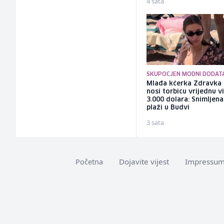
4 sata
SKUPOCJEN MODNI DODAT
Mlađa kćerka Zdravka 
nosi torbicu vrijednu v
3.000 dolara: Snimljena
plaži u Budvi
3 sata
Dojavite vijest
Impressu
Početna