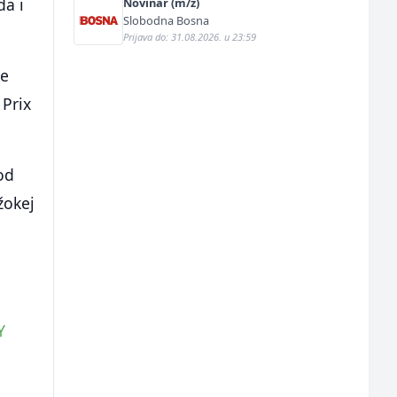
da i
Novinar (m/ž)
Slobodna Bosna
Prijava do: 31.08.2026. u 23:59
ke
 Prix
od
žokej
Y