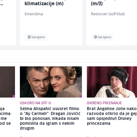
klimatizacije (m)
(m/ž)
Interclima
Restoran Golf Klub
Sarajevo
Sarajevo
USKORO NA SFF-U
ISKRENO PRIZNANJE
aja
Selma Alispahić ususret filmu
Brat Angeline Jolie nak
mcima:
o "Ay Carmeli": Dragan Jovičić
razvoda otkrio da je gej
a me
bi bio ponosan; nikada nisam
sam opsjednut Disney
god se
pomislila da igram s nekim
princezama
drugim