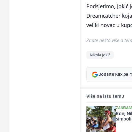
Podsjetimo, Jokić 
Dreamcatcher koja
veliki novac u kup
Znate nešto više o temi 
Nikola Jokić
Dodajte Klix.ba 
Više na istu temu
ZANEMAR
Konj Ni
simboli