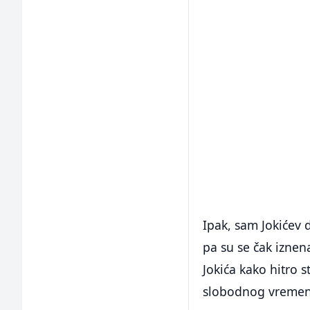
Ipak, sam Jokićev
pa su se čak iznenad
Jokića kako hitro s
slobodnog vremena