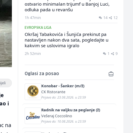
ostvario minimalan trijumf u Banjoj Luci,
odluka pada u revanšu
1h 47min
14
12
EVROPSKA LIGA
Okršaj Tabakovića i Šunjića prekinut pa
nastavljen nakon dva sata, pogledajte u
kakvim se uslovima igralo
2h 52min
1
9
Oglasi za posao
jeli
Konobar - Šanker (m/ž)
CK Ristorante
je
Prijava do: 23.08.2026. u 23:59
ao i
Radnik na valjku za peglanje (ž)
Vešeraj Coccolino
Prijava do: 10.08.2026. u 23:59
ac na