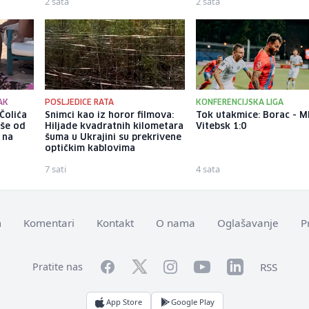
2 sata
2 sata
AK
POSLJEDICE RATA
KONFERENCIJSKA LIGA
Čolića
Snimci kao iz horor filmova:
Tok utakmice: Borac - M
iše od
Hiljade kvadratnih kilometara
Vitebsk 1:0
 na
šuma u Ukrajini su prekrivene
optičkim kablovima
7 sati
4 sata
m
Komentari
Kontakt
O nama
Oglašavanje
P
Facebook
YouTube
LinkedIn
Twitter
Instagram
RSS
Pratite nas
App Store
Google Play