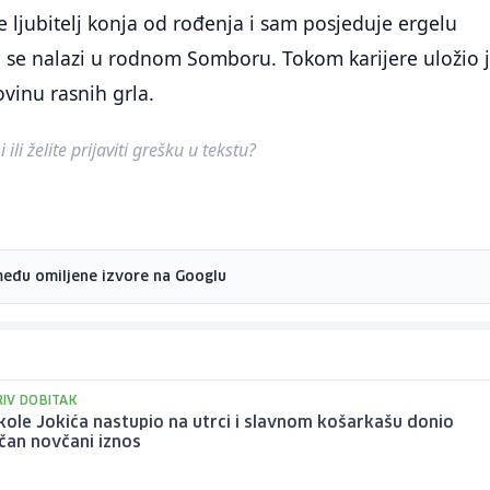
je ljubitelj konja od rođenja i sam posjeduje ergelu
 se nalazi u rodnom Somboru. Tokom karijere uložio 
ovinu rasnih grla.
ili želite prijaviti grešku u tekstu?
među omiljene izvore na Googlu
IV DOBITAK
kole Jokića nastupio na utrci i slavnom košarkašu donio
čan novčani iznos