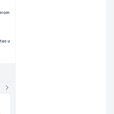
verom
stao u
k
Konobarica (ž)
Accounting Associat