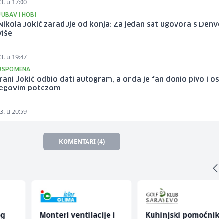
3. u 17:00
JUBAV I HOBI
Nikola Jokić zarađuje od konja: Za jedan sat ugovora s Den
više
3. u 19:47
 USPOMENA
ani Jokić odbio dati autogram, a onda je fan donio pivo i o
jegovim potezom
3. u 20:59
KOMENTARI (4)
og
Monteri ventilacije i
Kuhinjski pomoćni