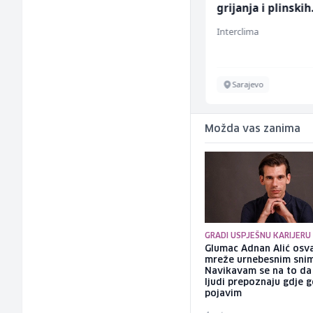
grijanja i plinskih
instalacija (m)
Borbono
Interclima
Sarajevo
Sarajevo
Možda vas zanima
GRADI USPJEŠNU KARIJERU
Glumac Adnan Alić osv
mreže urnebesnim sni
Navikavam se na to d
ljudi prepoznaju gdje 
pojavim