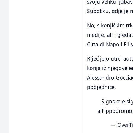
svoju veliku ljuba
Suboticu, gdje je n
No, s konjičkim trk
medije, ali i gled
Citta di Napoli Fill
Riječ je o utrci au
konja iz njegove e
Alessandro Gocciad
pobjednice.
Signore e si
all’ippodromo
— OverTi