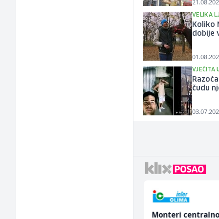
21.08.202
VELIKA L
Koliko 
dobije 
01.08.202
VJEČITA
Razočar
čudu n
03.07.202
Konobar (m/ž)
Monteri centraln