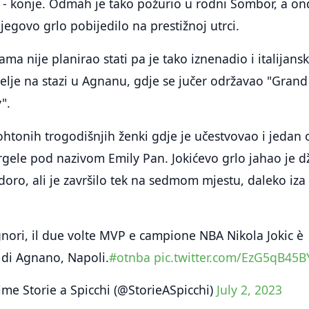
v - konje. Odmah je tako požurio u rodni Sombor, a on
jegovo grlo pobijedilo na prestižnoj utrci.
ama nije planirao stati pa je tako iznenadio i italijans
atelje na stazi u Agnanu, gdje se jučer održavao "Grand
y".
tohtonih trogodišnjih ženki gdje je učestvovao i jedan 
rgele pod nazivom Emily Pan. Jokićevo grlo jahao je d
oro, ali je završilo tek na sedmom mjestu, daleko iza
gnori, il due volte MVP e campione NBA Nikola Jokic è
 di Agnano, Napoli.
#otnba
pic.twitter.com/EzG5qB45B
me Storie a Spicchi (@StorieASpicchi)
July 2, 2023