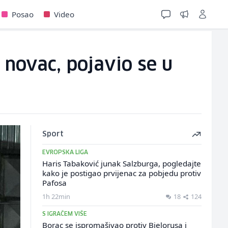
Posao
Video
i novac, pojavio se u
Sport
EVROPSKA LIGA
Haris Tabaković junak Salzburga, pogledajte
kako je postigao prvijenac za pobjedu protiv
Pafosa
1h 22min
18
124
S IGRAČEM VIŠE
Borac se ispromašivao protiv Bjelorusa i