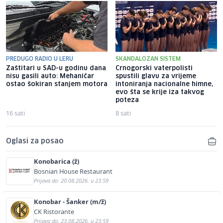
PREDUGO RADIO U LERU
SKANDALOZAN SISTEM
Zaštitari u SAD-u godinu dana
Crnogorski vaterpolisti
nisu gasili auto: Mehaničar
spustili glavu za vrijeme
ostao šokiran stanjem motora
intoniranja nacionalne himne,
evo šta se krije iza takvog
poteza
16 sati
8 sati
Oglasi za posao
Konobarica (ž)
Bosnian House Restaurant
Prijava do: 20.08.2026. u 23:59
Konobar - Šanker (m/ž)
CK Ristorante
Prijava do: 23.08.2026. u 23:59