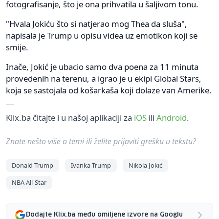
fotografisanje, što je ona prihvatila u šaljivom tonu.
"Hvala Jokiću što si natjerao mog Thea da sluša",
napisala je Trump u opisu videa uz emotikon koji se
smije.
Inače, Jokić je ubacio samo dva poena za 11 minuta
provedenih na terenu, a igrao je u ekipi Global Stars,
koja se sastojala od košarkaša koji dolaze van Amerike.
Klix.ba čitajte i u našoj aplikaciji za
iOS
ili
Android
.
Znate nešto više o temi ili želite prijaviti grešku u tekstu?
Donald Trump
Ivanka Trump
Nikola Jokić
NBA All-Star
Dodajte Klix.ba među omiljene izvore na Googlu