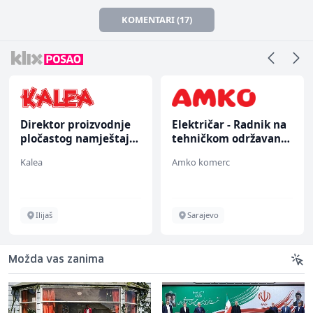
KOMENTARI (17)
Direktor proizvodnje
Električar - Radnik na
pločastog namještaja
tehničkom održavanju
(m/ž)
(m/ž)
Kalea
Amko komerc
Ilijaš
Sarajevo
Možda vas zanima