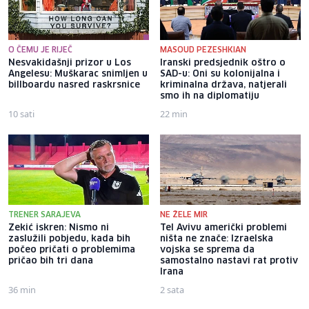
O ČEMU JE RIJEČ
MASOUD PEZESHKIAN
Nesvakidašnji prizor u Los
Iranski predsjednik oštro o
Angelesu: Muškarac snimljen u
SAD-u: Oni su kolonijalna i
billboardu nasred raskrsnice
kriminalna država, natjerali
smo ih na diplomatiju
10 sati
22 min
TRENER SARAJEVA
NE ŽELE MIR
Zekić iskren: Nismo ni
Tel Avivu američki problemi
zaslužili pobjedu, kada bih
ništa ne znače: Izraelska
počeo pričati o problemima
vojska se sprema da
pričao bih tri dana
samostalno nastavi rat protiv
Irana
36 min
2 sata