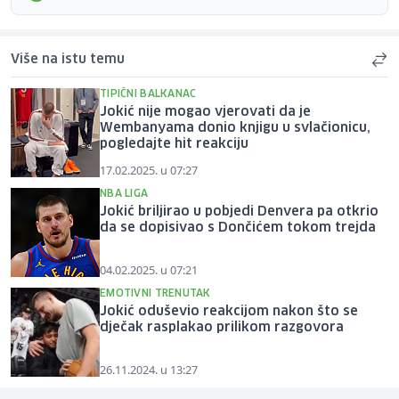
Više na istu temu
TIPIČNI BALKANAC
Jokić nije mogao vjerovati da je
Wembanyama donio knjigu u svlačionicu,
pogledajte hit reakciju
17.02.2025. u 07:27
NBA LIGA
Jokić briljirao u pobjedi Denvera pa otkrio
da se dopisivao s Dončićem tokom trejda
04.02.2025. u 07:21
EMOTIVNI TRENUTAK
Jokić oduševio reakcijom nakon što se
dječak rasplakao prilikom razgovora
26.11.2024. u 13:27