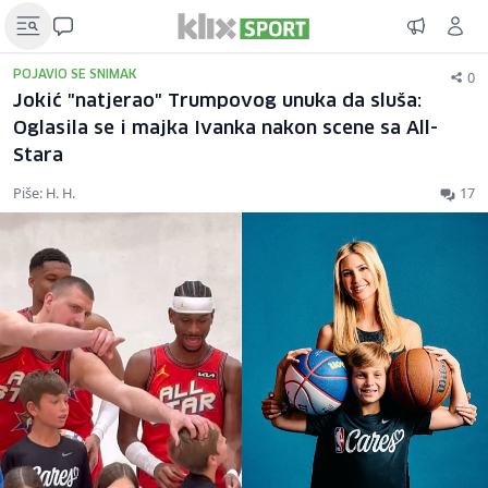
0
POJAVIO SE SNIMAK
Jokić "natjerao" Trumpovog unuka da sluša:
Oglasila se i majka Ivanka nakon scene sa All-
Stara
Piše: H. H.
17