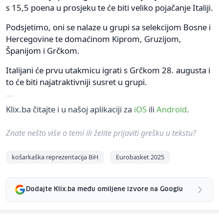
s 15,5 poena u prosjeku te će biti veliko pojačanje Italiji.
Podsjetimo, oni se nalaze u grupi sa selekcijom Bosne i
Hercegovine te domaćinom Kiprom, Gruzijom,
Španijom i Grčkom.
Italijani će prvu utakmicu igrati s Grčkom 28. augusta i
to će biti najatraktivniji susret u grupi.
Klix.ba čitajte i u našoj aplikaciji za
iOS
ili
Android
.
Znate nešto više o temi ili želite prijaviti grešku u tekstu?
košarkaška reprezentacija BiH
Eurobasket 2025
Dodajte Klix.ba među omiljene izvore na Googlu