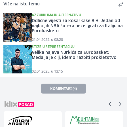
Više na istu temu
AZZURRI IMAJU ALTERNATIVU
Odlične vijesti za košarkaše BiH: Jedan od
najboljih NBA šutera neće igrati za Italiju na
Eurobasketu
21.04.2025. u 08:20
STIŽE U REPREZENTACIJU
Velika najava Nurkića za Eurobasket:
Medalja je cilj, idemo razbiti prokletstvo
02.04.2025. u 13:15
KOMENTARI (4)