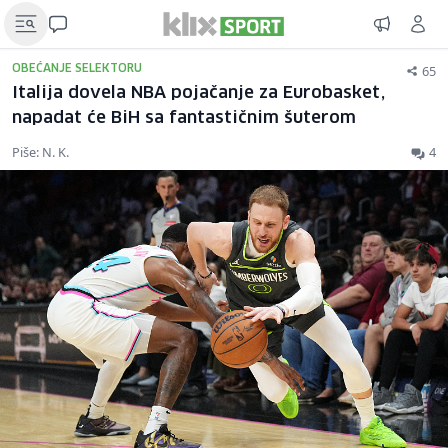
65
OBEĆANJE SELEKTORU
Italija dovela NBA pojačanje za Eurobasket,
napadat će BiH sa fantastičnim šuterom
Piše: N. K.
4