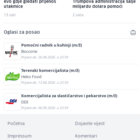
evo gdje gledati prijenos
Trumpova administracija šalje
utakmice
milijardu dolara pomoći
13 sati
2 sata
Oglasi za posao
Pomoćni radnik u kuhinji (m/ž)
Boccone
Prijava do: 26.08.2026. u 23:59
Terenski komercijalista (m/ž)
Heko Food
Prijava do: 13.08.2026. u 23:59
Komercijalista za slastičarstvo i pekarstvo (m/ž)
DDI
Prijava do: 06.09.2026. u 23:59
Početna
Dojavite vijest
Impressum
Komentari