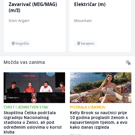
Zavarivač (MIG/MAG)
Električar (m)
(m/ž)
Irion Argerr
Mountain
Vogošća
Sarajevo
Možda vas zanima
ČVRST I JEDINSTVEN STAV
POZIRALA U BIKINIJU
Skupština Čelika podržala
Kelly Brook su naučnici prije
izgradnju Nacionalnog
10 godina proglasili ženom s
stadiona u Zenici, ali pod
najsavršenijim tijelom, a evo
određenim uslovima u korist
kako danas izgleda
kluba