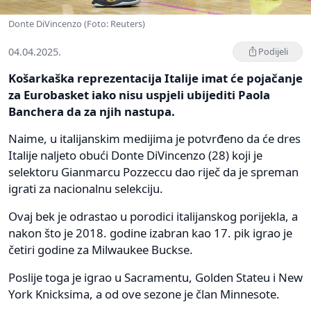
Donte DiVincenzo (Foto: Reuters)
04.04.2025.
Podijeli
Košarkaška reprezentacija Italije imat će pojačanje
za Eurobasket iako nisu uspjeli ubijediti Paola
Banchera da za njih nastupa.
Naime, u italijanskim medijima je potvrđeno da će dres
Italije naljeto obući Donte DiVincenzo (28) koji je
selektoru Gianmarcu Pozzeccu dao riječ da je spreman
igrati za nacionalnu selekciju.
Ovaj bek je odrastao u porodici italijanskog porijekla, a
nakon što je 2018. godine izabran kao 17. pik igrao je
četiri godine za Milwaukee Buckse.
Poslije toga je igrao u Sacramentu, Golden Stateu i New
York Knicksima, a od ove sezone je član Minnesote.