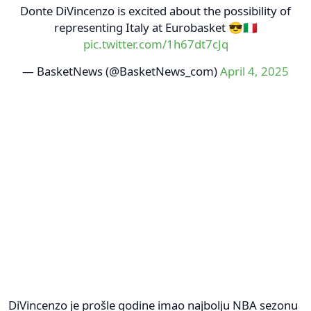
Donte DiVincenzo is excited about the possibility of
representing Italy at Eurobasket 😎🇮🇹
pic.twitter.com/1h67dt7cJq
— BasketNews (@BasketNews_com)
April 4, 2025
DiVincenzo je prošle godine imao najbolju NBA sezonu