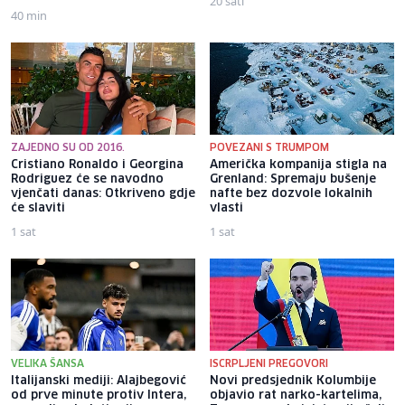
20 sati
40 min
ZAJEDNO SU OD 2016.
POVEZANI S TRUMPOM
Cristiano Ronaldo i Georgina
Američka kompanija stigla na
Rodriguez će se navodno
Grenland: Spremaju bušenje
vjenčati danas: Otkriveno gdje
nafte bez dozvole lokalnih
će slaviti
vlasti
1 sat
1 sat
VELIKA ŠANSA
ISCRPLJENI PREGOVORI
Italijanski mediji: Alajbegović
Novi predsjednik Kolumbije
od prve minute protiv Intera,
objavio rat narko-kartelima,