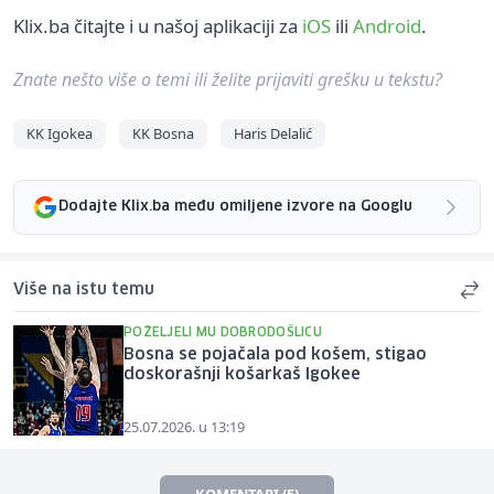
Klix.ba čitajte i u našoj aplikaciji za
iOS
ili
Android
.
Znate nešto više o temi ili želite prijaviti grešku u tekstu?
KK Igokea
KK Bosna
Haris Delalić
Dodajte Klix.ba među omiljene izvore na Googlu
Više na istu temu
POŽELJELI MU DOBRODOŠLICU
Bosna se pojačala pod košem, stigao
doskorašnji košarkaš Igokee
25.07.2026. u 13:19
KOMENTARI (5)