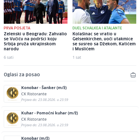
PRVA POSJETA
DUEL SCHALKEA I ATALANTE
Zelenski u Beogradu: Zahvalio
Kolašinac se vratio u
se Vučiću na podršci koju
Gelsenkirchen, uoči utakmice
Srbija pruža ukrajinskom
se susreo sa Džekom, Katićem
narodu
i Muslićem
6 sati
1 sat
Oglasi za posao
Konobar - Šanker (m/ž)
CK Ristorante
Prijava do: 23.08.2026. u 23:59
Kuhar - Pomoćni kuhar (m/ž)
CK Ristorante
Prijava do: 23.08.2026. u 23:59
Konobar (m/ž)