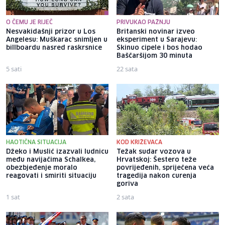
O ČEMU JE RIJEČ
PRIVUKAO PAŽNJU
Nesvakidašnji prizor u Los
Britanski novinar izveo
Angelesu: Muškarac snimljen u
eksperiment u Sarajevu:
billboardu nasred raskrsnice
Skinuo cipele i bos hodao
Baščaršijom 30 minuta
5 sati
22 sata
HAOTIČNA SITUACIJA
KOD KRIŽEVACA
Džeko i Muslić izazvali ludnicu
Težak sudar vozova u
među navijačima Schalkea,
Hrvatskoj: Šestero teže
obezbjeđenje moralo
povrijeđenih, spriječena veća
reagovati i smiriti situaciju
tragedija nakon curenja
goriva
1 sat
2 sata