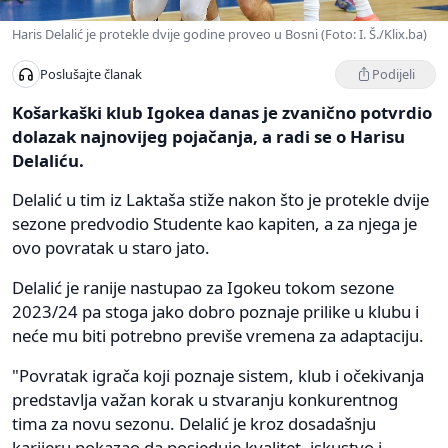
Haris Delalić je protekle dvije godine proveo u Bosni (Foto: I. Š./Klix.ba)
Podijeli
Poslušajte članak
Košarkaški klub Igokea danas je zvanično potvrdio
dolazak najnovijeg pojačanja, a radi se o Harisu
Delaliću.
Delalić u tim iz Laktaša stiže nakon što je protekle dvije
sezone predvodio Studente kao kapiten, a za njega je
ovo povratak u staro jato.
Delalić je ranije nastupao za Igokeu tokom sezone
2023/24 pa stoga jako dobro poznaje prilike u klubu i
neće mu biti potrebno previše vremena za adaptaciju.
"Povratak igrača koji poznaje sistem, klub i očekivanja
predstavlja važan korak u stvaranju konkurentnog
tima za novu sezonu. Delalić je kroz dosadašnju
karijeru pokazao da posjeduje kvalitet, iskustvo i