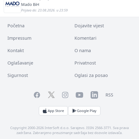
Mado BiH
Prijava do: 23.08.2026. u 23:59
Početna
Dojavite vijest
Impressum
Komentari
Kontakt
O nama
Oglašavanje
Privatnost
Sigurnost
Oglasi za posao
Facebook
YouTube
LinkedIn
Twitter
Instagram
RSS
App Store
Google Play
Copyright 2000-2026 InterSoft d.o.o. Sarajevo. ISSN 2566-3771. Sva prava
zadržana. Zabranjeno preuzimanje sadržaja bez dozvole izdavača.