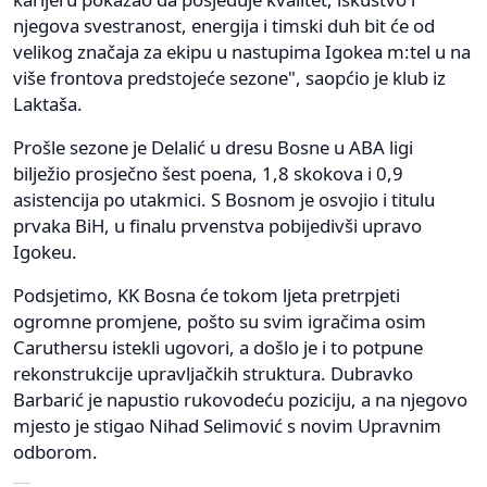
njegova svestranost, energija i timski duh bit će od
velikog značaja za ekipu u nastupima Igokea m:tel u na
više frontova predstojeće sezone", saopćio je klub iz
Laktaša.
Prošle sezone je Delalić u dresu Bosne u ABA ligi
bilježio prosječno šest poena, 1,8 skokova i 0,9
asistencija po utakmici. S Bosnom je osvojio i titulu
prvaka BiH, u finalu prvenstva pobijedivši upravo
Igokeu.
Podsjetimo, KK Bosna će tokom ljeta pretrpjeti
ogromne promjene, pošto su svim igračima osim
Caruthersu istekli ugovori, a došlo je i to potpune
rekonstrukcije upravljačkih struktura. Dubravko
Barbarić je napustio rukovodeću poziciju, a na njegovo
mjesto je stigao Nihad Selimović s novim Upravnim
odborom.