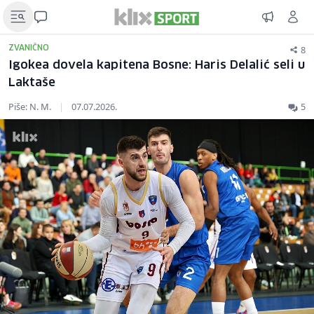
8
ZVANIČNO
Igokea dovela kapitena Bosne: Haris Delalić seli u
Laktaše
Piše: N. M.
|
07.07.2026.
5