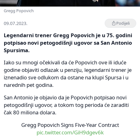
Gregg Popovich
09.07.2023.
Podijeli
Legendarni trener Gregg Popovich je u 75. godini
potpisao novi petogodišnji ugovor sa San Antonio
Spursima.
Iako su mnogi očekivali da će Popovich ove ili iduće
godine objaviti odlazak u penziju, legendarni trener je
iznenadio sve odlukom da ostane na klupi Spursa i u
narednih pet godina.
San Antonio je objavio da je Popovich potpisao novi
petogodišnji ugovor, a tokom tog perioda će zaraditi
čak 80 miliona dolara.
Gregg Popovich Signs Five-Year Contract
pic.twitter.com/GiH9dgev6k