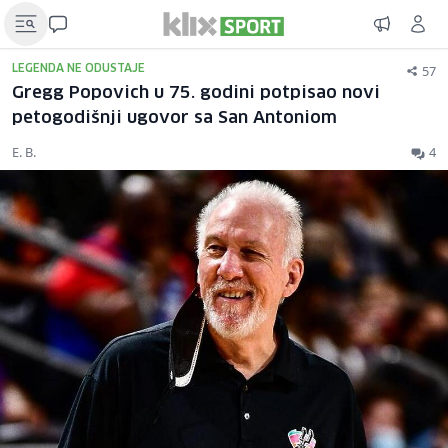
57
LEGENDA NE ODUSTAJE
Gregg Popovich u 75. godini potpisao novi
petogodišnji ugovor sa San Antoniom
E. B.
4