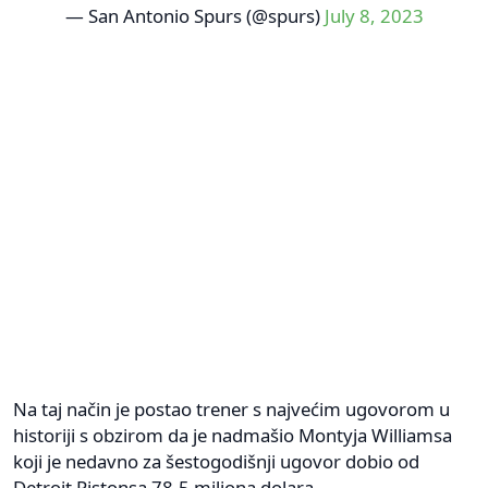
— San Antonio Spurs (@spurs)
July 8, 2023
Na taj način je postao trener s najvećim ugovorom u
historiji s obzirom da je nadmašio Montyja Williamsa
koji je nedavno za šestogodišnji ugovor dobio od
Detroit Pistonsa 78,5 miliona dolara.