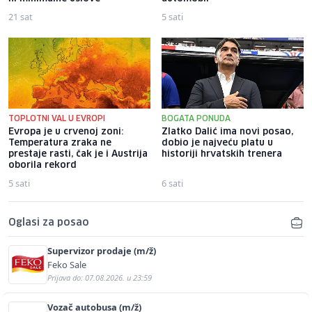
21 sat
5 sati
TOPLOTNI VAL U EVROPI
BOGATA PONUDA
Evropa je u crvenoj zoni:
Zlatko Dalić ima novi posao,
Temperatura zraka ne
dobio je najveću platu u
prestaje rasti, čak je i Austrija
historiji hrvatskih trenera
oborila rekord
5 sati
6 sati
Oglasi za posao
Supervizor prodaje (m/ž)
Feko Sale
Prijava do: 07.08.2026. u 23:59
Vozač autobusa (m/ž)