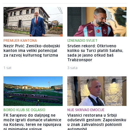
PREMIJER KANTONA
IZNENADIO SVIJET
Nezir Pivić: Zeničko-dobojski
Srušen rekord: Otkriveno
kanton ima veliki potencijal
koliko su Turci platili Salahu,
za razvoj kulturnog turizma
sada je jasno otkud baš
Trabzonspor
1 sat
3 sata
BORDO KLUB SE OGLASIO
NIJE SKRIVAO EMOCIJE
FK Sarajevo do daljnjeg ne
Vlasnici restorana u Srbiji
može igrati domaće utakmice
oduševili gestom: Zaposleniku
na Koševu, teren ne ispunjava
u znak zahvalnosti poklonili
ni minimalne uslove
automobil