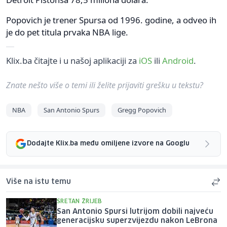
Popovich je trener Spursa od 1996. godine, a odveo ih
je do pet titula prvaka NBA lige.
Klix.ba čitajte i u našoj aplikaciji za
iOS
ili
Android
.
Znate nešto više o temi ili želite prijaviti grešku u tekstu?
NBA
San Antonio Spurs
Gregg Popovich
Dodajte Klix.ba među omiljene izvore na Googlu
Više na istu temu
SRETAN ŽRIJEB
San Antonio Spursi lutrijom dobili najveću
generacijsku superzvijezdu nakon LeBrona