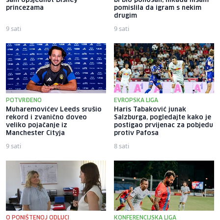
sam opsjednut Disney
bi bio ponosan; nikada nisam
princezama
pomislila da igram s nekim
drugim
9 sati
9 sati
POTVRĐENO
EVROPSKA LIGA
Muharemovićev Leeds srušio
Haris Tabaković junak
rekord i zvanično doveo
Salzburga, pogledajte kako je
veliko pojačanje iz
postigao prvijenac za pobjedu
Manchester Cityja
protiv Pafosa
9 sati
8 sati
O PONIŠTENOJ ODLUCI
KONFERENCIJSKA LIGA