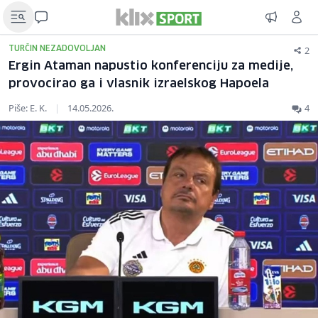
2
TURČIN NEZADOVOLJAN
Ergin Ataman napustio konferenciju za medije,
provocirao ga i vlasnik izraelskog Hapoela
Piše: E. K.
|
14.05.2026.
4