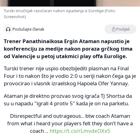
Turski stručnjak razočaran nakon ispadanja iz Eurolige (Foto:
Screenshot)
Podijeli
Poslušajte članak
Trener Panathinaikosa Ergin Ataman napustio je
konferenciju za medije nakon poraza grčkog tima
od Valencije u petoj utakmici play offa Eurolige.
Turski trener nije uspio obezbijediti plasman na Final
Four i to nakon što je vodio 2:0 u seriji nakon čega ga je
provocirao i vlasnik izraelskog Hapoela Ofer Yannay.
Ataman je direktno prozvao svog igrača TJ Shortsa da
su u napadu "igrali 4 protiv 5" kada je on na parketu.
Disrespectful and outrageous.. btw coach Ataman
from what i heard your players felt they don’t have a
coach ..
https://t.co/rLmvdxOXx5