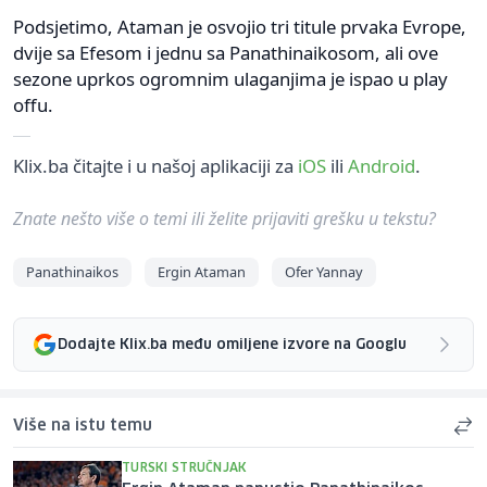
Podsjetimo, Ataman je osvojio tri titule prvaka Evrope,
dvije sa Efesom i jednu sa Panathinaikosom, ali ove
sezone uprkos ogromnim ulaganjima je ispao u play
offu.
Klix.ba čitajte i u našoj aplikaciji za
iOS
ili
Android
.
Znate nešto više o temi ili želite prijaviti grešku u tekstu?
Panathinaikos
Ergin Ataman
Ofer Yannay
Dodajte Klix.ba među omiljene izvore na Googlu
Više na istu temu
TURSKI STRUČNJAK