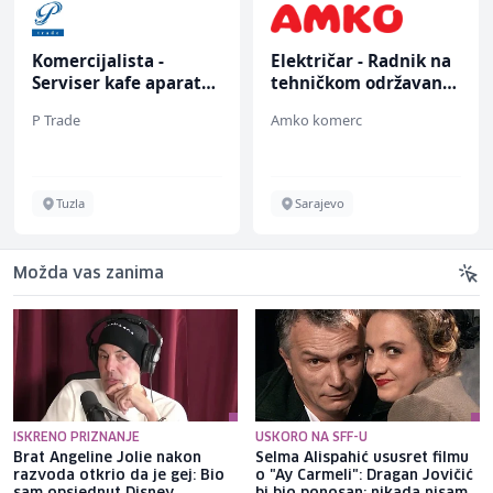
Komercijalista -
Električar - Radnik na
Serviser kafe aparata
tehničkom održavanju
(m/ž)
(m/ž)
P Trade
Amko komerc
Tuzla
Sarajevo
Možda vas zanima
ISKRENO PRIZNANJE
USKORO NA SFF-U
Brat Angeline Jolie nakon
Selma Alispahić ususret filmu
razvoda otkrio da je gej: Bio
o "Ay Carmeli": Dragan Jovičić