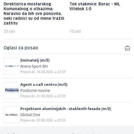
Direktorica mostarskog
Tok utakmice: Borac - ML
Komunalnog o otkazima:
Vitebsk 1:0
Naravno da bih sve ponovila,
neki radnici su od mene tražili
zaštitu
20 sati
10 sati
Oglasi za posao
Snimatelj (m/ž)
Arena Sport BH
Prijava do: 14.08.2026. u 23:59
Agent u call centru (m/ž)
Poslovne novine
Prijava do: 21.08.2026. u 23:59
Projektant aluminijskih - staklenih fasada (m/ž)
Global One
Prijava do: 20.08.2026. u 23:59