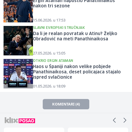
Ergin Ataman napustio Panathinaikos
nakon tri sezone
15.06.2026. u 17:53
SLAVNI EVROPSKI STRUČNJAK
Da li je realan povratak u Atinu? Željko
Obradović na meti Panathinaikosa
27.05.2026. u 15:05
OTKRIO ERGIN ATAMAN
Haos u Španiji nakon velike pobjede
Panathinaikosa, deset policajaca stajalo
ispred svlačionice
01.05.2026. u 18:09
KOMENTARI (4)