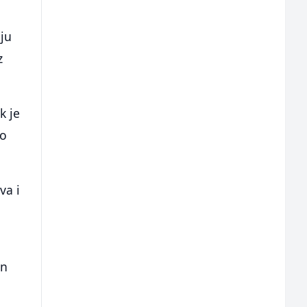
ju
z
k je
io
va i
on