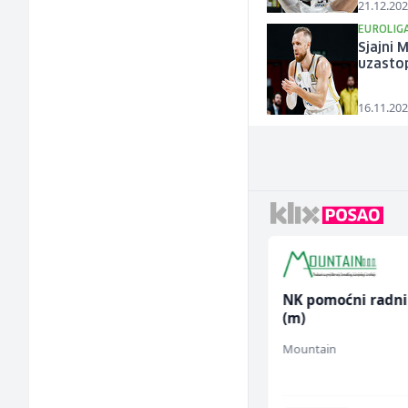
21.12.202
EUROLIG
Sjajni 
uzasto
16.11.202
Kuhinjski pomoćnik
NK pomoćni radni
(m/ž)
(m)
Restoran Golf Klub
Mountain