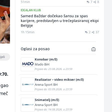
51min
7
8
IDEALAN KLUB
Samed Baždar dočekao šansu za spas
karijere, predstavljen u trećeplasiranoj ekipi
Belgije
1h 15min
2
37
Oglasi za posao
jeli
Konobar (m/ž)
Mado BiH
Prijava do: 23.08.2026. u 23:59
:70.
Realizator – video mikser (m/ž)
Arena Sport BH
tigao
Prijava do: 03.09.2026. u 23:59
 meč
Snimatelj (m/ž)
Arena Sport BH
Prijava do: 14.08.2026. u 23:59