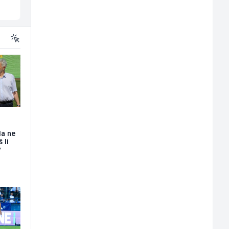
Široki Brijeg
Sarajevo
da ne
 li
?