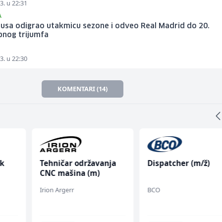
3. u 22:31
A
Musa odigrao utakmicu sezone i odveo Real Madrid do 20.
pnog trijumfa
3. u 22:30
KOMENTARI (14)
k
Tehničar održavanja
Dispatcher (m/ž)
CNC mašina (m)
Irion Argerr
BCO