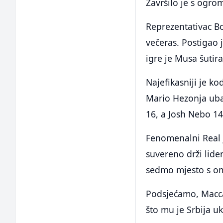
Završilo je s ogro
Reprezentativac B
večeras. Postigao j
igre je Musa šutira
Najefikasniji je k
Mario Hezonja uba
16, a Josh Nebo 1
Fenomenalni Real j
suvereno drži lide
sedmo mjesto s o
Podsjećamo, Macca
što mu je Srbija u