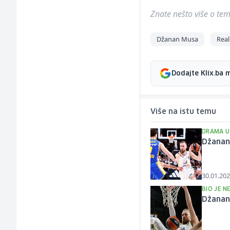
Znate nešto više o temi 
Džanan Musa
Real
Dodajte Klix.ba 
Više na istu temu
DRAMA U 
Džanan 
30.01.202
BIO JE N
Džanan 