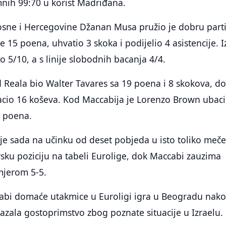
mnih 99:70 u korist Madriđana.
osne i Hercegovine Džanan Musa pružio je dobru parti
e 15 poena, uhvatio 3 skoka i podijelio 4 asistencije. I
o 5/10, a s linije slobodnih bacanja 4/4.
od Reala bio Walter Tavares sa 19 poena i 8 skokova, do
cio 16 koševa. Kod Maccabija je Lorenzo Brown ubac
4 poena.
e sada na učinku od deset pobjeda u isto toliko meče
rsku poziciju na tabeli Eurolige, dok Maccabi zauzima
mjerom 5-5.
bi domaće utakmice u Euroligi igra u Beogradu nak
kazala gostoprimstvo zbog poznate situacije u Izraelu.