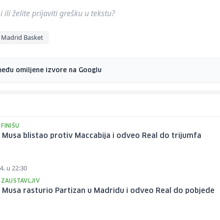
ili želite prijaviti grešku u tekstu?
 Madrid Basket
među omiljene izvore na Googlu
FINIŠU
Musa blistao protiv Maccabija i odveo Real do trijumfa
4. u 22:30
EZAUSTAVLJIV
Musa rasturio Partizan u Madridu i odveo Real do pobjede