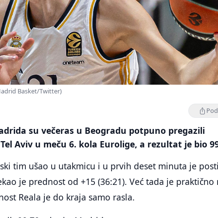
Madrid Basket/Twitter)
Podi
adrida su večeras u Beogradu potpuno pregazili
Tel Aviv u meču 6. kola Eurolige, a rezultat je bio 99
vski tim ušao u utakmicu i u prvih deset minuta je pos
ekao je prednost od +15 (36:21). Već tada je praktično
dnost Reala je do kraja samo rasla.