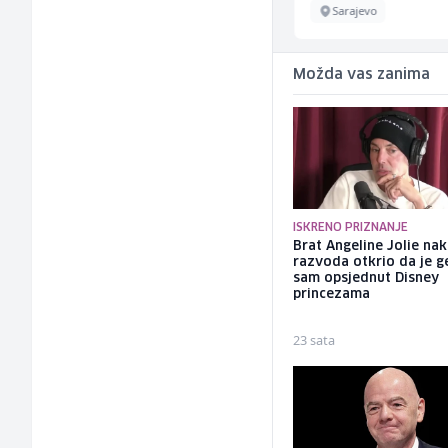
Sarajevo
Sarajevo
Možda vas zanima
ISKRENO PRIZNANJE
Brat Angeline Jolie na
razvoda otkrio da je ge
sam opsjednut Disney
princezama
23 sata