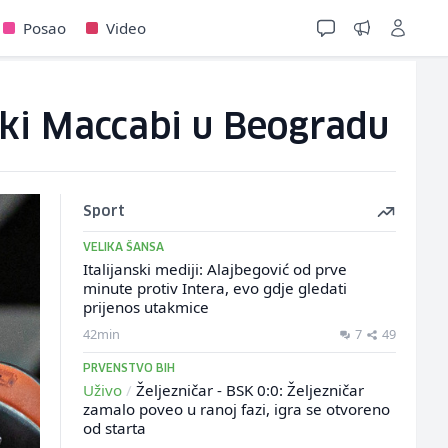
Posao
Video
ki Maccabi u Beogradu
Sport
VELIKA ŠANSA
Italijanski mediji: Alajbegović od prve
minute protiv Intera, evo gdje gledati
prijenos utakmice
42min
7
49
PRVENSTVO BIH
Uživo
/
Željezničar - BSK 0:0: Željezničar
zamalo poveo u ranoj fazi, igra se otvoreno
od starta