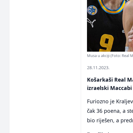
Musa u akciji (Foto: Real 
28.11.2023.
Košarkaši Real M
izraelski Maccabi 
Furiozno je Kralje
čak 36 poena, a st
bio riješen, a pre