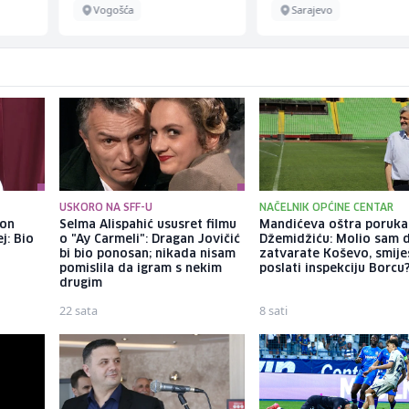
Vogošća
Sarajevo
USKORO NA SFF-U
NAČELNIK OPĆINE CENTAR
kon
Selma Alispahić ususret filmu
Mandićeva oštra poruka
j: Bio
o "Ay Carmeli": Dragan Jovičić
Džemidžiću: Molio sam 
bi bio ponosan; nikada nisam
zatvarate Koševo, smiješ
pomislila da igram s nekim
poslati inspekciju Borcu
drugim
22 sata
8 sati