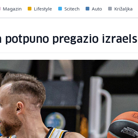
Magazin
Lifestyle
Scitech
Auto
Križaljka
potpuno pregazio izraels