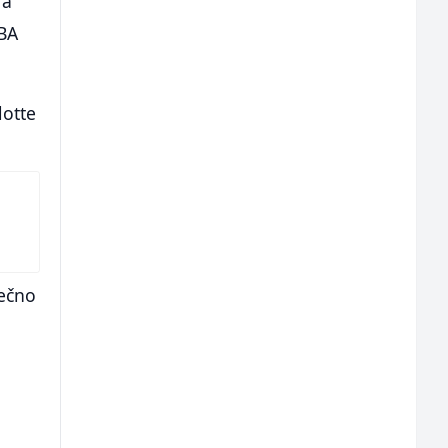
 a
NBA
lotte
ječno