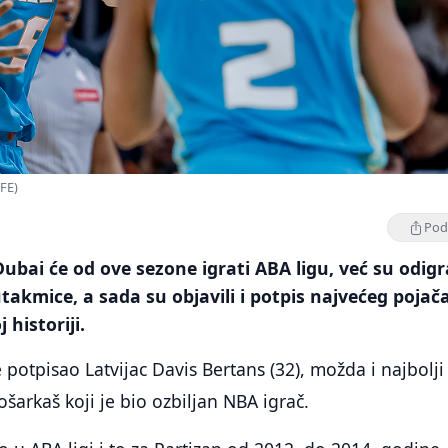
EFE)
Podi
ubai će od ove sezone igrati ABA ligu, već su odigra
akmice, a sada su objavili i potpis najvećeg pojač
 historiji.
 potpisao Latvijac Davis Bertans (32), možda i najbolji
ošarkaš koji je bio ozbiljan NBA igrač.