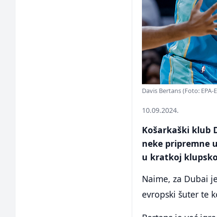
Davis Bertans (Foto: EPA-
10.09.2024.
Košarkaški klub D
neke pripremne ut
u kratkoj klupskoj
Naime, za Dubai je
evropski šuter te k