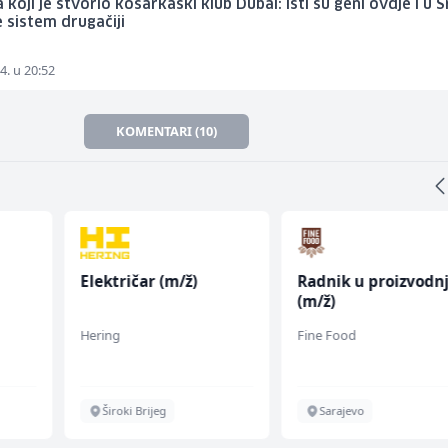
a koji je stvorio košarkaški klub Dubai: Isti su geni ovdje i u Sr
 sistem drugačiji
4. u 20:52
KOMENTARI (10)
Električar (m/ž)
Radnik u proizvodnj
(m/ž)
Hering
Fine Food
Široki Brijeg
Sarajevo