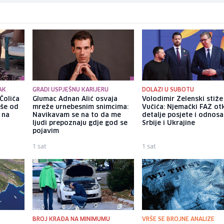
AK
GRADI USPJEŠNU KARIJERU
DOLAZI U SUBOTU
Čolića
Glumac Adnan Alić osvaja
Volodimir Zelenski stiž
iše od
mreže urnebesnim snimcima:
Vučića: Njemački FAZ ot
 na
Navikavam se na to da me
detalje posjete i odnosa
ljudi prepoznaju gdje god se
Srbije i Ukrajine
pojavim
1 sat
1 sat
BROJ KRAĐA NA MINIMUMU
VRŠE SE BROJNE ANALIZE