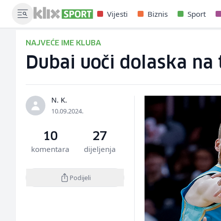
Vijesti
Biznis
Sport
NAJVEĆE IME KLUBA
Dubai uoči dolaska na
N. K.
10.09.2024.
10
27
komentara
dijeljenja
Podijeli