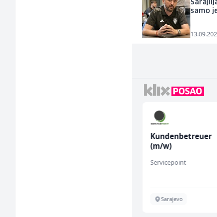
Sarajlij
samo je
13.09.202
Skladišni radnik (m/ž)
Kundenbetreuer
(m/w)
Lidl BH
Servicepoint
Lepenica
Sarajevo