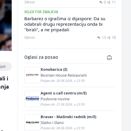
39min
0
11
SELEKTOR ZMAJEVA
Barbarez o igračima iz dijaspore: Da su
odabrali drugu reprezentaciju onda bi
"birali", a ne pripadali
58min
13
78
Oglasi za posao
jeli
Konobarica (ž)
Bosnian House Restaurant
li i
Prijava do: 20.08.2026. u 23:59
anja
Agent u call centru (m/ž)
Poslovne novine
Prijava do: 21.08.2026. u 23:59
Bravar - Mašinski radnik (m/ž)
Slatko i Slano
Prijava do: 08.08.2026. u 23:59