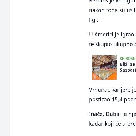
Bertans je već igra
nakon toga su usli
ligi.
U Americi je igrao
te skupio ukupno 
KK BOS
Bliži s
Sassarij
Vrhunac karijere 
postizao 15,4 poe
Inače, Dubai je n
kadar koji će u pr