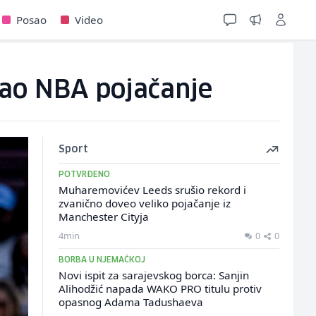
Posao
Video
vao NBA pojačanje
Sport
POTVRĐENO
Muharemovićev Leeds srušio rekord i
zvanično doveo veliko pojačanje iz
Manchester Cityja
4min
0
0
BORBA U NJEMAČKOJ
Novi ispit za sarajevskog borca: Sanjin
Alihodžić napada WAKO PRO titulu protiv
opasnog Adama Tadushaeva