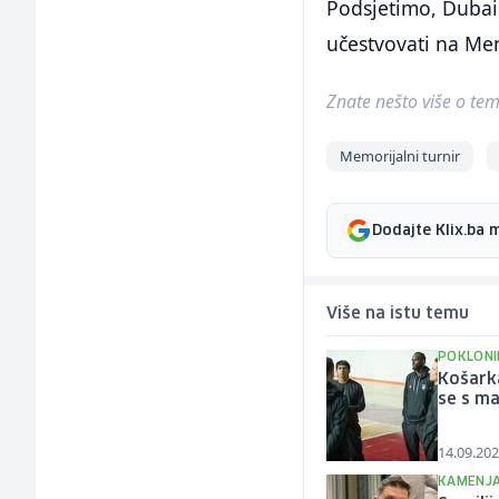
Podsjetimo, Dubai 
učestvovati na Mem
Znate nešto više o temi 
Memorijalni turnir
Dodajte Klix.ba 
Više na istu temu
POKLONIL
Košarka
se s ma
14.09.202
KAMENJA