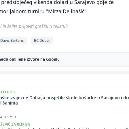
predstojećeg vikenda dolazi u Sarajevo gdje će
orijalnom turniru "Mirza Delibašić".
ili želite prijaviti grešku u tekstu?
Davis Bertans
BC Dubai
među omiljene izvore na Googlu
I I LOPTE
ške zvijezde Dubaija posjetile škole košarke u Sarajevu i dr
lišanima
4. u 12:13
ŠEVIĆ ZA KLIX.BA