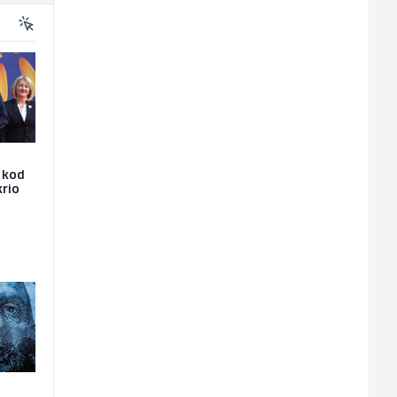
e kod
krio