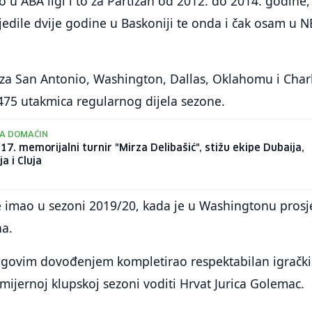
o u ABA ligi i to za Partizan od 2012. do 2014. godine,
jedile dvije godine u Baskoniji te onda i čak osam u 
 za San Antonio, Washington, Dallas, Oklahomu i Char
475 utakmica regularnog dijela sezone.
NA DOMAĆIN
e 17. memorijalni turnir "Mirza Delibašić", stižu ekipe Dubaija,
a i Cluja
je imao u sezoni 2019/20, kada je u Washingtonu pros
na.
jegovim dovođenjem kompletirao respektabilan igrački
emijernoj klupskoj sezoni voditi Hrvat Jurica Golemac.