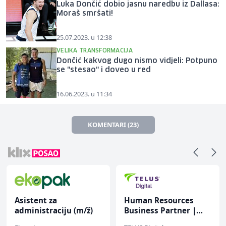
Luka Dončić dobio jasnu naredbu iz Dallasa:
Moraš smršati!
25.07.2023. u 12:38
VELIKA TRANSFORMACIJA
Dončić kakvog dugo nismo vidjeli: Potpuno
se "stesao" i doveo u red
16.06.2023. u 11:34
KOMENTARI (23)
Human Resources
Dispatcher (m/ž)
Business Partner |
Vollzeit (m/w/d)