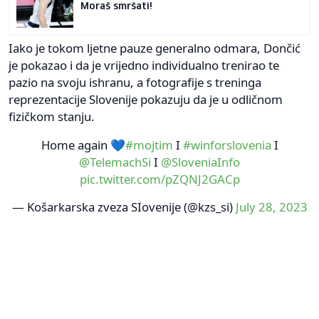
Moraš smršati!
Iako je tokom ljetne pauze generalno odmara, Dončić
je pokazao i da je vrijedno individualno trenirao te
pazio na svoju ishranu, a fotografije s treninga
reprezentacije Slovenije pokazuju da je u odličnom
fizičkom stanju.
Home again 💙
#mojtim
I
#winforslovenia
I
@TelemachSi
I
@SloveniaInfo
pic.twitter.com/pZQNJ2GACp
— Košarkarska zveza SIovenije (@kzs_si)
July 28, 2023