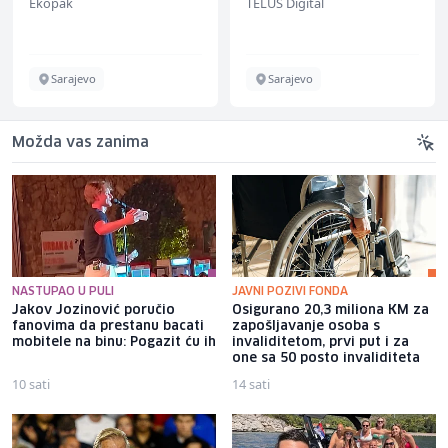
TELUS Digital
BCO
Sarajevo
Sarajevo
Možda vas zanima
NASTUPAO U PULI
JAVNI POZIVI FONDA
Jakov Jozinović poručio
Osigurano 20,3 miliona KM za
fanovima da prestanu bacati
zapošljavanje osoba s
mobitele na binu: Pogazit ću ih
invaliditetom, prvi put i za
one sa 50 posto invaliditeta
10 sati
14 sati