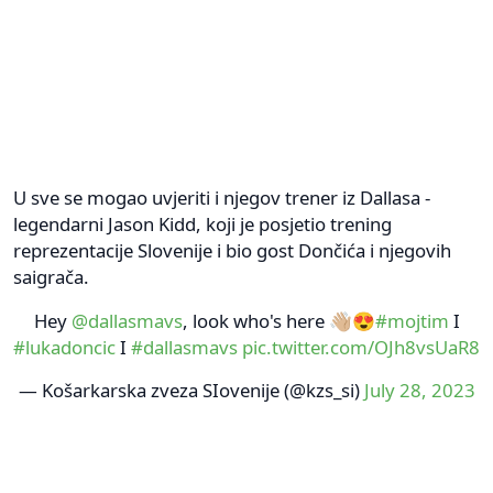
U sve se mogao uvjeriti i njegov trener iz Dallasa -
legendarni Jason Kidd, koji je posjetio trening
reprezentacije Slovenije i bio gost Dončića i njegovih
saigrača.
Hey
@dallasmavs
, look who's here 👋🏼😍
#mojtim
I
#lukadoncic
I
#dallasmavs
pic.twitter.com/OJh8vsUaR8
— Košarkarska zveza SIovenije (@kzs_si)
July 28, 2023