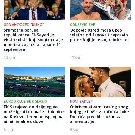
ODMAH POČEO "NISKO"
ODUŠEVIO SVE
Sramotna poruka
Đoković usred mora uzeo
republikanca: El-Sayed je
telefon od fanova i napravio
ekstremista koji smatra da je
potez koji je osvojio internet
Amerika zaslužila napade 11.
septembra
10 sati
13 sati
BORDO KLUB SE OGLASIO
NOVI ZAPLET
FK Sarajevo do daljnjeg ne
Otkriven stvarni razlog zbog
može igrati domaće utakmice
kojeg je bivša zaručnica Luke
na Koševu, teren ne ispunjava
Dončića povukla tužbu za
ni minimalne uslove
alimentaciju
8 sati
9 sati