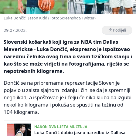
Luka Dončić i Jason Kidd (Foto: Screenshot/Twitter)
29.07.2023.
Podijeli
Slovenski košarkaš koji igra za NBA tim Dallas
Maverickse - Luka Dončić, ekspresno je ispoštovao
narednu čelnika ovog tima o svom fizičkom stanju i
kao što se može vidjeti na fotografijama, riješio se
nepotrebnih kilograma.
Dončić se na pripremama reprezentacije Slovenije
pojavio u zaista sjajnom izdanju i čini se da je spremniji
nego ikad, a ispoštovao je i želju čelnika kluba da izgubi
nekoliko kilograma i pokuša se spustiti na težinu od
104 kilograma.
NAKON DVA LJETA MUČENJA
Luka Dončić dobio jasnu naredbu iz Dallasa: