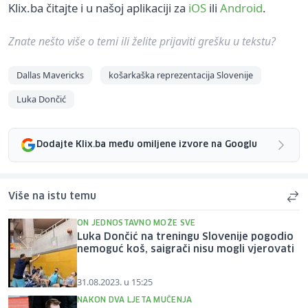
Klix.ba čitajte i u našoj aplikaciji za
iOS
ili
Android
.
Znate nešto više o temi ili želite prijaviti grešku u tekstu?
Dallas Mavericks
košarkaška reprezentacija Slovenije
Luka Dončić
Dodajte Klix.ba među omiljene izvore na Googlu
Više na istu temu
ON JEDNOSTAVNO MOŽE SVE
Luka Dončić na treningu Slovenije pogodio
nemoguć koš, saigrači nisu mogli vjerovati
31.08.2023. u 15:25
NAKON DVA LJETA MUČENJA