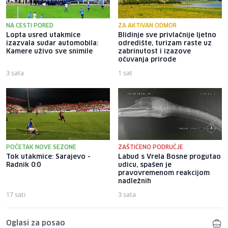
NA CESTI PORED
ZA AKTIVAN ODMOR
Lopta usred utakmice
Blidinje sve privlačnije ljetno
izazvala sudar automobila:
odredište, turizam raste uz
Kamere uživo sve snimile
zabrinutost i izazove
očuvanja prirode
3 sata
1 sat
POČETAK NOVE SEZONE
ZAŠTIĆENO PODRUČJE
Tok utakmice: Sarajevo -
Labud s Vrela Bosne progutao
Radnik 0:0
udicu, spašen je
pravovremenom reakcijom
nadležnih
17 sati
3 sata
Oglasi za posao