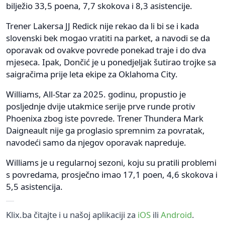
bilježio 33,5 poena, 7,7 skokova i 8,3 asistencije.
Trener Lakersa JJ Redick nije rekao da li bi se i kada
slovenski bek mogao vratiti na parket, a navodi se da
oporavak od ovakve povrede ponekad traje i do dva
mjeseca. Ipak, Dončić je u ponedjeljak šutirao trojke sa
saigračima prije leta ekipe za Oklahoma City.
Williams, All-Star za 2025. godinu, propustio je
posljednje dvije utakmice serije prve runde protiv
Phoenixa zbog iste povrede. Trener Thundera Mark
Daigneault nije ga proglasio spremnim za povratak,
navodeći samo da njegov oporavak napreduje.
Williams je u regularnoj sezoni, koju su pratili problemi
s povredama, prosječno imao 17,1 poen, 4,6 skokova i
5,5 asistencija.
Klix.ba čitajte i u našoj aplikaciji za
iOS
ili
Android
.