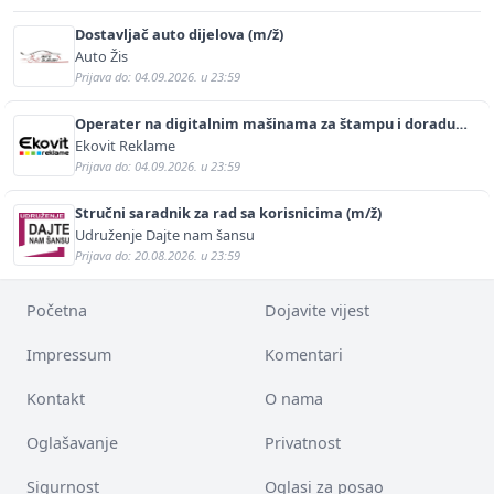
Dostavljač auto dijelova (m/ž)
Auto Žis
Prijava do: 04.09.2026. u 23:59
Operater na digitalnim mašinama za štampu i doradu
(m/ž)
Ekovit Reklame
Prijava do: 04.09.2026. u 23:59
Stručni saradnik za rad sa korisnicima (m/ž)
Udruženje Dajte nam šansu
Prijava do: 20.08.2026. u 23:59
Početna
Dojavite vijest
Impressum
Komentari
Kontakt
O nama
Oglašavanje
Privatnost
Sigurnost
Oglasi za posao