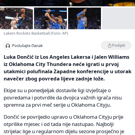
Lakers Rockets Basketball (Foto: AP)
Podijeli
Poslušajte članak
Luka Dončić iz Los Angeles Lakersa i Jalen Williams
iz Oklahoma City Thundera neće igrati u prvoj
utakmici polufinala Zapadne konferencije u utorak
navečer zbog povreda lijeve zadnje lože.
Ekipe su u ponedjeljak dostavile ligi izvještaje o
povredama i potvrdile da dvojica važnih igrača nisu
spremna za prvi meč serije u Oklahoma Cityju.
Dončić se povrijedio upravo u Oklahoma Cityju prije
otprilike mjesec i od tada nije nastupao. Najbolji
strijelac lige u regularnom dijelu sezone prosječno je