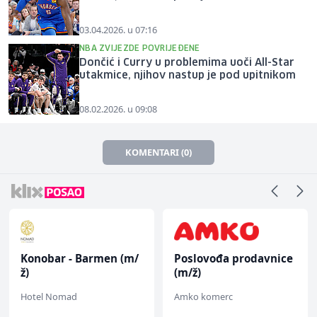
03.04.2026. u 07:16
NBA ZVIJEZDE POVRIJEĐENE
Dončić i Curry u problemima uoči All-Star
utakmice, njihov nastup je pod upitnikom
08.02.2026. u 09:08
KOMENTARI (0)
Konobar - Barmen (m/
Poslovođa prodavnice
ž)
(m/ž)
Hotel Nomad
Amko komerc