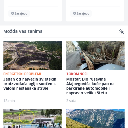
Sarajevo
Sarajevo
Možda vas zanima
ENERGETSKI PROBLEMI
TOKOM NOĆI
Jedan od najvećih svjetskih
Mostar: Dio ruševine
proizvođača uglja suočen s
Alajbegovića kuće pao na
valom nestanaka struje
parkirane automobile i
napravio veliku štetu
13 min
3 sata