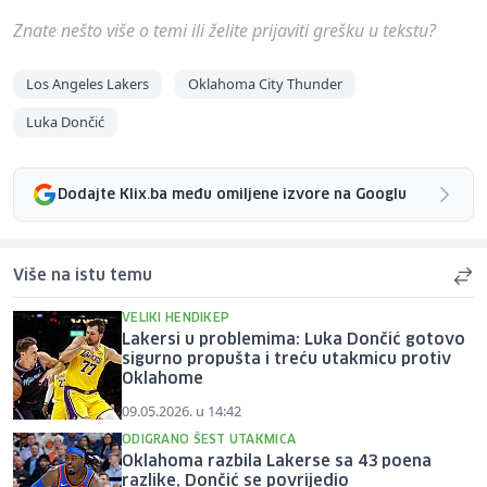
Znate nešto više o temi ili želite prijaviti grešku u tekstu?
Los Angeles Lakers
Oklahoma City Thunder
Luka Dončić
Dodajte Klix.ba među omiljene izvore na Googlu
Više na istu temu
VELIKI HENDIKEP
Lakersi u problemima: Luka Dončić gotovo
sigurno propušta i treću utakmicu protiv
Oklahome
09.05.2026. u 14:42
ODIGRANO ŠEST UTAKMICA
Oklahoma razbila Lakerse sa 43 poena
razlike, Dončić se povrijedio