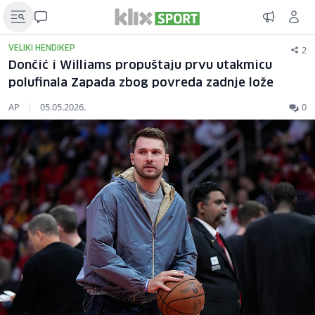
2
VELIKI HENDIKEP
Dončić i Williams propuštaju prvu utakmicu
polufinala Zapada zbog povreda zadnje lože
AP
|
05.05.2026.
0