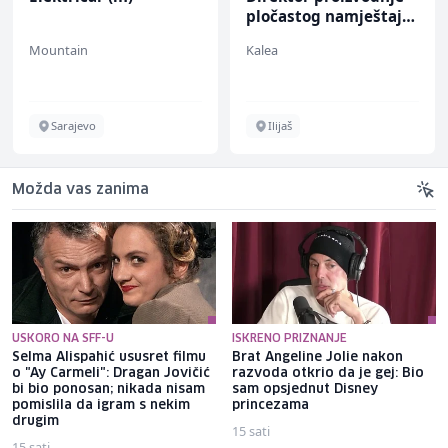
pločastog namještaja
(m/ž)
(m/ž)
Kalea
MC-Stella
Ilijaš
Velika Kladuša
Možda vas zanima
USKORO NA SFF-U
ISKRENO PRIZNANJE
Selma Alispahić ususret filmu
Brat Angeline Jolie nakon
o "Ay Carmeli": Dragan Jovičić
razvoda otkrio da je gej: Bio
bi bio ponosan; nikada nisam
sam opsjednut Disney
pomislila da igram s nekim
princezama
drugim
15 sati
15 sati