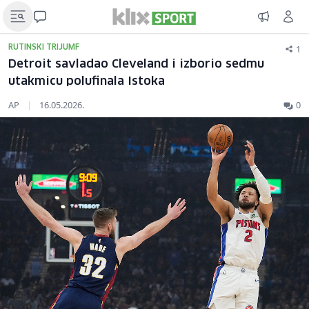
1
RUTINSKI TRIJUMF
Detroit savladao Cleveland i izborio sedmu
utakmicu polufinala Istoka
AP
|
16.05.2026.
0