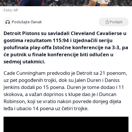
Foto: AP
Podijeli
Poslušajte članak
Detroit Pistons su savladali Cleveland Cavalierse u
gostima rezultatom 115:94 i izjednačili seriju
polufinala play-offa Istočne konferencije na 3-3, pa
će putnik u finale konferencije biti odlučen u
sedmoj utakmici.
Cade Cunningham predvodio je Detroit sa 21 poenom,
uz pet pogođenih trojki, dok su Jalen Duren i Daniss
Jenkins dodali po 15 poena. Duren je tome dodao i 11
skokova, a važan doprinos s klupe dao je i Duncan
Robinson, koji se vratio nakon povrede donjeg dijela
leđa i ubacio 14 poena uz četiri trojke.