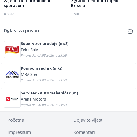
zajednički odbrambeni
zgradu u elitnom dijelu
sporazum
Brisela
4 sata
1 sat
Oglasi za posao
Supervizor prodaje (m/ž)
Feko Sale
Prijava do: 07.08.2026. u 23:59
Pomoćni radnik (m/ž)
MBA Steel
Prijava do: 03.09.2026. u 23:59
Serviser - Automehaničar (m)
Arena Motors
Prijava do: 20.08.2026. u 23:59
Početna
Dojavite vijest
Impressum
Komentari