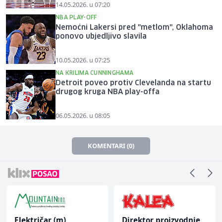
14.05.2026. u 07:20
NBA PLAY-OFF
Nemoćni Lakersi pred "metlom", Oklahoma
ponovo ubjedljivo slavila
10.05.2026. u 07:25
NA KRILIMA CUNNINGHAMA
Detroit poveo protiv Clevelanda na startu
drugog kruga NBA play-offa
06.05.2026. u 08:05
KOMENTARI (0)
Direktor proizvodnje
Građevinski inženjer