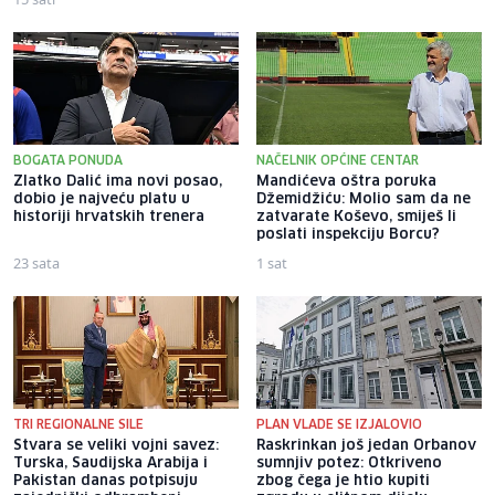
BOGATA PONUDA
NAČELNIK OPĆINE CENTAR
Zlatko Dalić ima novi posao,
Mandićeva oštra poruka
dobio je najveću platu u
Džemidžiću: Molio sam da ne
historiji hrvatskih trenera
zatvarate Koševo, smiješ li
poslati inspekciju Borcu?
23 sata
1 sat
TRI REGIONALNE SILE
PLAN VLADE SE IZJALOVIO
Stvara se veliki vojni savez:
Raskrinkan još jedan Orbanov
Turska, Saudijska Arabija i
sumnjiv potez: Otkriveno
Pakistan danas potpisuju
zbog čega je htio kupiti