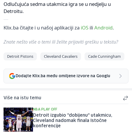
Odlučujuća sedma utakmica igra se u nedjelju u
Detroitu.
Klix.ba čitajte i u našoj aplikaciji za
iOS
ili
Android
.
Znate nešto više o temi ili želite prijaviti grešku u tekstu?
Detroit Pistons
Cleveland Cavaliers
Cade Cunningham
Dodajte Klix.ba među omiljene izvore na Googlu
Više na istu temu
NBA PLAY OFF
Detroit izgubio "dobijenu" utakmicu,
Cleveland nadomak finala Istočne
konferencije