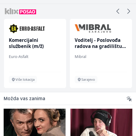
Voditelj - Poslovođa
Zavarivač (MIG/MAG)
radova na gradilištu
(m/ž)
(m/ž)
Mibral
Irion Argerr
Sarajevo
Vogošća
Možda vas zanima