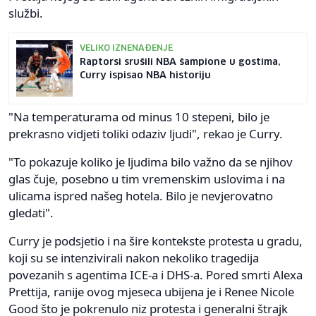
službi.
VELIKO IZNENAĐENJE
Raptorsi srušili NBA šampione u gostima,
Curry ispisao NBA historiju
"Na temperaturama od minus 10 stepeni, bilo je
prekrasno vidjeti toliki odaziv ljudi", rekao je Curry.
"To pokazuje koliko je ljudima bilo važno da se njihov
glas čuje, posebno u tim vremenskim uslovima i na
ulicama ispred našeg hotela. Bilo je nevjerovatno
gledati".
Curry je podsjetio i na šire kontekste protesta u gradu,
koji su se intenzivirali nakon nekoliko tragedija
povezanih s agentima ICE-a i DHS-a. Pored smrti Alexa
Prettija, ranije ovog mjeseca ubijena je i Renee Nicole
Good što je pokrenulo niz protesta i generalni štrajk