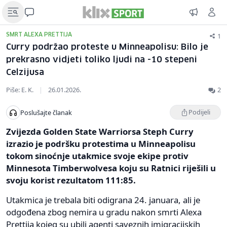
1
SMRT ALEXA PRETTIJA
Curry podržao proteste u Minneapolisu: Bilo je
prekrasno vidjeti toliko ljudi na -10 stepeni
Celzijusa
Piše: E. K.
|
26.01.2026.
2
Podijeli
Poslušajte članak
Zvijezda Golden State Warriorsa Steph Curry
izrazio je podršku protestima u Minneapolisu
tokom sinoćnje utakmice svoje ekipe protiv
Minnesota Timberwolvesa koju su Ratnici riješili u
svoju korist rezultatom 111:85.
Utakmica je trebala biti odigrana 24. januara, ali je
odgođena zbog nemira u gradu nakon smrti Alexa
Prettija kojeg su ubili agenti saveznih imigracijskih