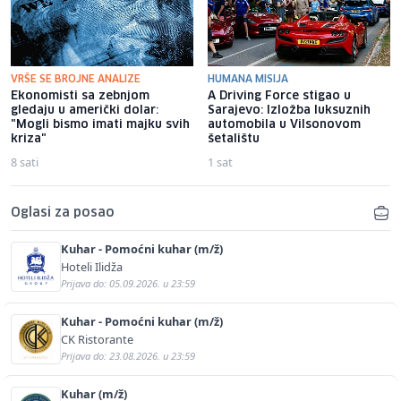
VRŠE SE BROJNE ANALIZE
HUMANA MISIJA
Ekonomisti sa zebnjom
A Driving Force stigao u
gledaju u američki dolar:
Sarajevo: Izložba luksuznih
"Mogli bismo imati majku svih
automobila u Vilsonovom
kriza"
šetalištu
8 sati
1 sat
Oglasi za posao
Kuhar - Pomoćni kuhar (m/ž)
Hoteli Ilidža
Prijava do: 05.09.2026. u 23:59
Kuhar - Pomoćni kuhar (m/ž)
CK Ristorante
Prijava do: 23.08.2026. u 23:59
Kuhar (m/ž)