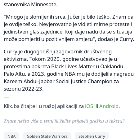
stanovnika Minnesote.
"Mnogo je slomljenih srca. Jučer je bilo teško. Znam da
je ovdje teško. Nevjerovatno je vidjeti mirne proteste i
jedinstven glas zajednice, koji daje nadu da se situacija
može pomjeriti u pozitivnijem smjeru", dodao je Curry.
Curry je dugogodišnji zagovornik društvenog
aktivizma. Tokom 2020. godine učestvovao je u
protestima pokreta Black Lives Matter u Oaklandu i
Palo Altu, a 2023. godine NBA mu je dodijelila nagradu
Kareem Abdul-Jabbar Social Justice Champion za
sezonu 2022-23.
Klix.ba čitajte i u našoj aplikaciji za
iOS
ili
Android
.
Znate nešto više o temi ili želite prijaviti grešku u tekstu?
NBA
Golden State Warriors
Stephen Curry