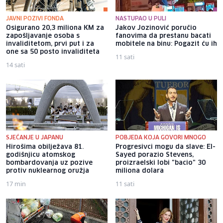
JAVNI POZIVI FONDA
NASTUPAO U PULI
Osigurano 20,3 miliona KM za
Jakov Jozinović poručio
zapošljavanje osoba s
fanovima da prestanu bacati
invaliditetom, prvi put i za
mobitele na binu: Pogazit ću ih
one sa 50 posto invaliditeta
11 sati
14 sati
SJEĆANJE U JAPANU
POBJEDA KOJA GOVORI MNOGO
Hirošima obilježava 81.
Progresivci mogu da slave: El-
godišnjicu atomskog
Sayed porazio Stevens,
bombardovanja uz pozive
proizraelski lobi "bacio" 30
protiv nuklearnog oružja
miliona dolara
17 min
11 sati