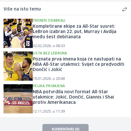
Više na istu temu
TRENERI ODABRALI
Kompletirane ekipe za All-Star susret:
LeBron izabran 22. put, Murray i Avdija
među šest debitanata
02.02.2026. u 08:33
LISTA BEZ LEBRONA
Poznata prva imena koja će nastupati na
NBA All-Star utakmici: Svijet će predvoditi
Dončić i Jokić
19.01.2026. u 20:48
VELIKA PROMJENA
NBA potvrdila novi format All-Star
utakmice: Jokić, Dončić, Giannis i Shai
protiv Amerikanaca
12.11.2025. u 11:39
KOMENTARI (0)