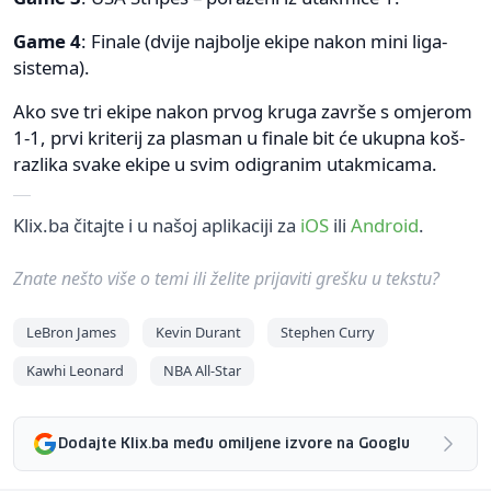
Game 4
: Finale (dvije najbolje ekipe nakon mini liga-
sistema).
Ako sve tri ekipe nakon prvog kruga završe s omjerom
1-1, prvi kriterij za plasman u finale bit će ukupna koš-
razlika svake ekipe u svim odigranim utakmicama.
Klix.ba čitajte i u našoj aplikaciji za
iOS
ili
Android
.
Znate nešto više o temi ili želite prijaviti grešku u tekstu?
LeBron James
Kevin Durant
Stephen Curry
Kawhi Leonard
NBA All-Star
Dodajte Klix.ba među omiljene izvore na Googlu