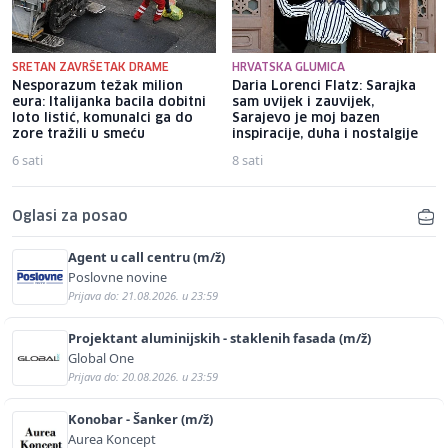
SRETAN ZAVRŠETAK DRAME
HRVATSKA GLUMICA
Nesporazum težak milion
Daria Lorenci Flatz: Sarajka
eura: Italijanka bacila dobitni
sam uvijek i zauvijek,
loto listić, komunalci ga do
Sarajevo je moj bazen
zore tražili u smeću
inspiracije, duha i nostalgije
6 sati
8 sati
Oglasi za posao
Agent u call centru (m/ž)
Poslovne novine
Prijava do: 21.08.2026. u 23:59
Projektant aluminijskih - staklenih fasada (m/ž)
Global One
Prijava do: 20.08.2026. u 23:59
Konobar - Šanker (m/ž)
Aurea Koncept