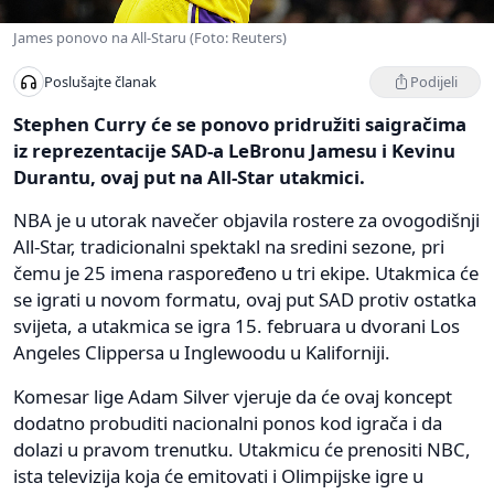
James ponovo na All-Staru (Foto: Reuters)
Podijeli
Poslušajte članak
Stephen Curry će se ponovo pridružiti saigračima
iz reprezentacije SAD-a LeBronu Jamesu i Kevinu
Durantu, ovaj put na All-Star utakmici.
NBA je u utorak navečer objavila rostere za ovogodišnji
All-Star, tradicionalni spektakl na sredini sezone, pri
čemu je 25 imena raspoređeno u tri ekipe. Utakmica će
se igrati u novom formatu, ovaj put SAD protiv ostatka
svijeta, a utakmica se igra 15. februara u dvorani Los
Angeles Clippersa u Inglewoodu u Kaliforniji.
Komesar lige Adam Silver vjeruje da će ovaj koncept
dodatno probuditi nacionalni ponos kod igrača i da
dolazi u pravom trenutku. Utakmicu će prenositi NBC,
ista televizija koja će emitovati i Olimpijske igre u