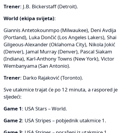
Trener
: J.B. Bickerstaff (Detroit).
World (ekipa svijeta)
:
Giannis Antetokounmpo (Milwaukee), Deni Avdija
(Portland), Luka Dončić (Los Angeles Lakers), Shai
Gilgeous-Alexander (Oklahoma City), Nikola Jokić
(Denver), Jamal Murray (Denver), Pascal Siakam
(Indiana), Karl-Anthony Towns (New York), Victor
Wembanyama (San Antonio).
Trener
: Darko Rajaković (Toronto).
Sve utakmice trajat će po 12 minuta, a raspored je
sljedeći:
Game 1
: USA Stars – World.
Game 2
: USA Stripes – pobjednik utakmice 1.
Game 3
: USA Stripes – poraženi iz utakmice 1.