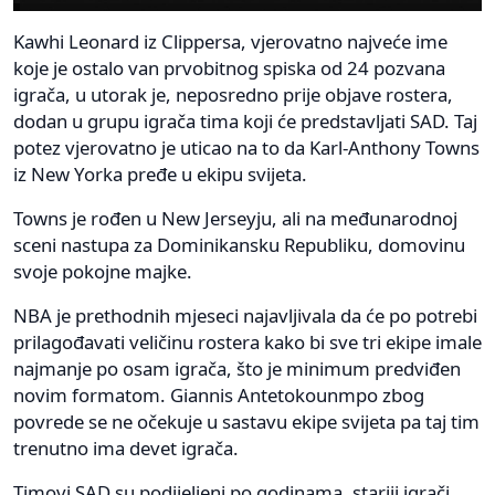
Kawhi Leonard iz Clippersa, vjerovatno najveće ime
koje je ostalo van prvobitnog spiska od 24 pozvana
igrača, u utorak je, neposredno prije objave rostera,
dodan u grupu igrača tima koji će predstavljati SAD. Taj
potez vjerovatno je uticao na to da Karl-Anthony Towns
iz New Yorka pređe u ekipu svijeta.
Towns je rođen u New Jerseyju, ali na međunarodnoj
sceni nastupa za Dominikansku Republiku, domovinu
svoje pokojne majke.
NBA je prethodnih mjeseci najavljivala da će po potrebi
prilagođavati veličinu rostera kako bi sve tri ekipe imale
najmanje po osam igrača, što je minimum predviđen
novim formatom. Giannis Antetokounmpo zbog
povrede se ne očekuje u sastavu ekipe svijeta pa taj tim
trenutno ima devet igrača.
Timovi SAD su podijeljeni po godinama, stariji igrači