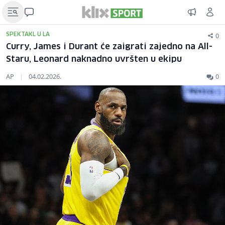
0
SPEKTAKL U LA
Curry, James i Durant će zaigrati zajedno na All-
Staru, Leonard naknadno uvršten u ekipu
AP
|
04.02.2026.
0