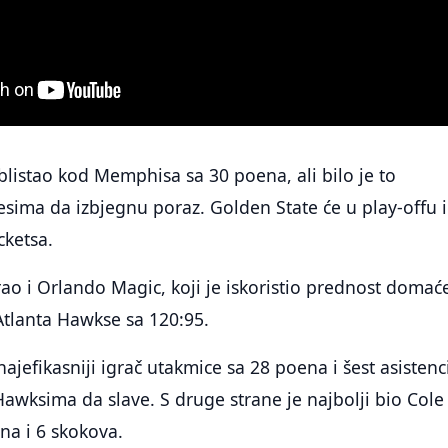
listao kod Memphisa sa 30 poena, ali bilo je to
esima da izbjegnu poraz. Golden State će u play-offu i
cketsa.
irao i Orlando Magic, koji je iskoristio prednost domać
Atlanta Hawkse sa 120:95.
ajefikasniji igrač utakmice sa 28 poena i šest asistenci
awksima da slave. S druge strane je najbolji bio Cole
na i 6 skokova.