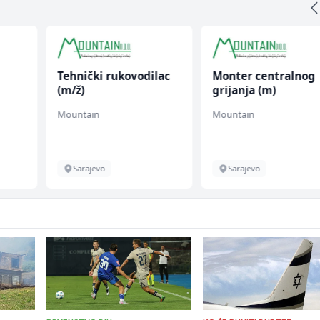
lac
Monter centralnog
Poslovođa prodavn
grijanja (m)
(m/ž)
Mountain
Amko komerc
Sarajevo
Sarajevo