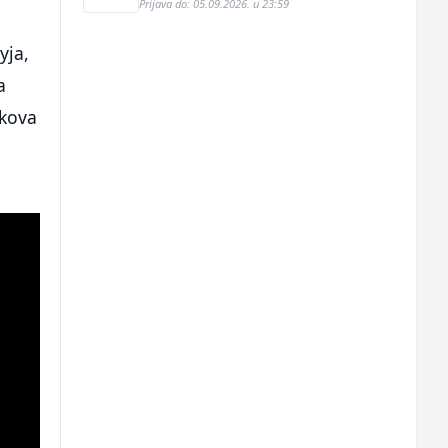
Prijava do: 05.09.2026. u 23:59
yja,
a
okova