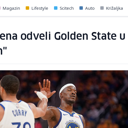
Magazin
Lifestyle
Scitech
Auto
Križaljka
oena odveli Golden State u
m"