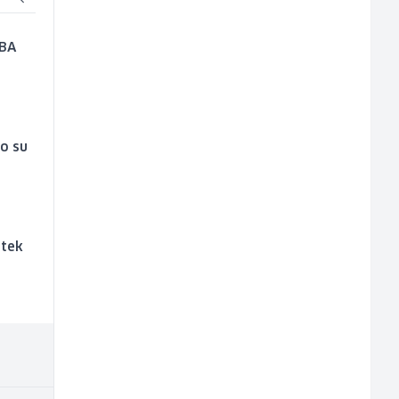
NBA
vo su
 tek