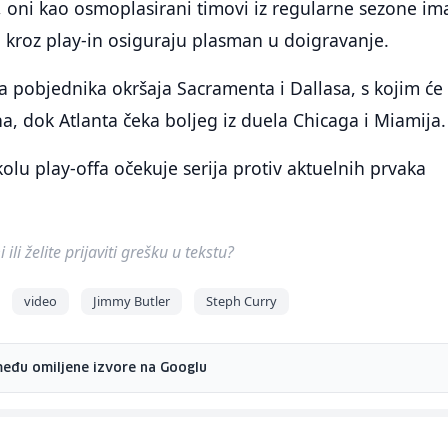
 oni kao osmoplasirani timovi iz regularne sezone ima
 kroz play-in osiguraju plasman u doigravanje.
 pobjednika okršaja Sacramenta i Dallasa, s kojim će
ina, dok Atlanta čeka boljeg iz duela Chicaga i Miamija.
lu play-offa očekuje serija protiv aktuelnih prvaka
ili želite prijaviti grešku u tekstu?
video
Jimmy Butler
Steph Curry
među omiljene izvore na Googlu