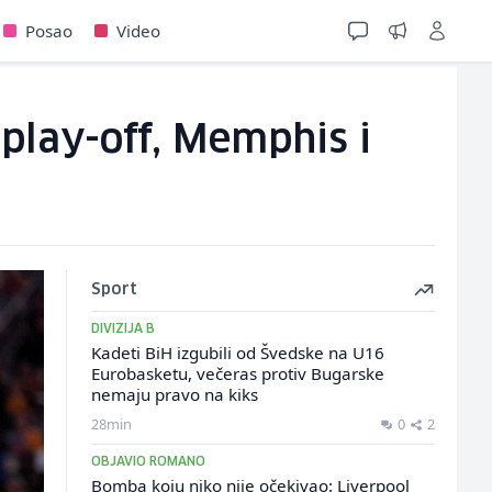
Posao
Video
 play-off, Memphis i
Sport
DIVIZIJA B
Kadeti BiH izgubili od Švedske na U16
Eurobasketu, večeras protiv Bugarske
nemaju pravo na kiks
28min
0
2
OBJAVIO ROMANO
Bomba koju niko nije očekivao: Liverpool