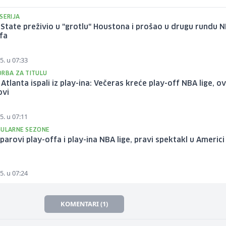
SERIJA
State preživio u "grotlu" Houstona i prošao u drugu rundu 
fa
5. u 07:33
ORBA ZA TITULU
i Atlanta ispali iz play-ina: Večeras kreće play-off NBA lige, o
ovi
5. u 07:11
GULARNE SEZONE
parovi play-offa i play-ina NBA lige, pravi spektakl u Americi
5. u 07:24
KOMENTARI (1)