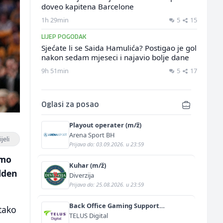
doveo kapitena Barcelone
1h 29min
5
15
LIJEP POGODAK
Sjećate li se Saida Hamulića? Postigao je gol
nakon sedam mjeseci i najavio bolje dane
9h 51min
5
17
Oglasi za posao
Playout operater (m/ž)
Arena Sport BH
jeli
Prijava do: 03.09.2026. u 23:59
smo
Kuhar (m/ž)
lden
Diverzija
Prijava do: 25.08.2026. u 23:59
Back Office Gaming Support
tako
Specialist with German and English
TELUS Digital
(m/f)