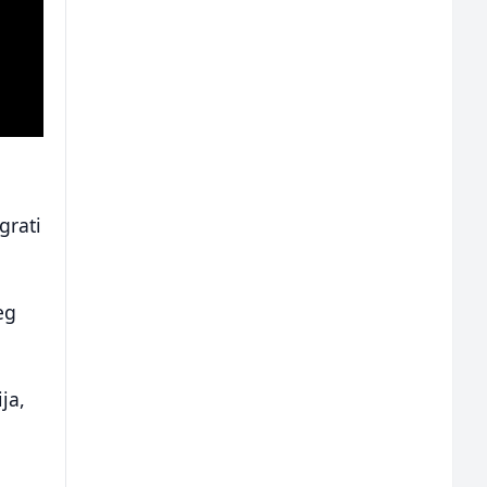
grati
eg
ja,