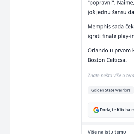
"popravni". Naime,
još jednu šansu da
Memphis sada čeka
igrati finale play-
Orlando u prvom ko
Boston Celticsa.
Znate nešto više o temi 
Golden State Warriors
Dodajte Klix.ba 
Više na istu temu