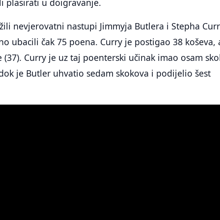
li plasirati u doigravanje.
žili nevjerovatni nastupi Jimmyja Butlera i Stepha Curr
o ubacili čak 75 poena. Curry je postigao 38 koševa, 
 (37). Curry je uz taj poenterski učinak imao osam sk
e, dok je Butler uhvatio sedam skokova i podijelio šest