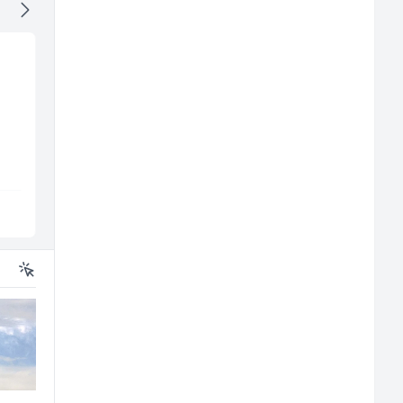
ice
Radnik u proizvodnji
Komercijalni
(m/ž)
službenik (m/ž)
RAMA-GLAS
Euro-Asfalt
Sarajevo
Više lokacija