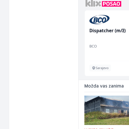
anja
Dispatcher (m/ž)
Tehnički rukovodi
(m/ž)
BCO
Mountain
Sarajevo
Sarajevo
Možda vas zanima