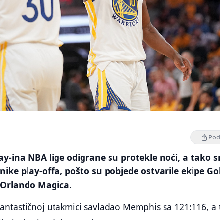
Podi
ay-ina NBA lige odigrane su protekle noći, a tako 
nike play-offa, pošto su pobjede ostvarile ekipe Go
i Orlando Magica.
fantastičnoj utakmici savladao Memphis sa 121:116, a 