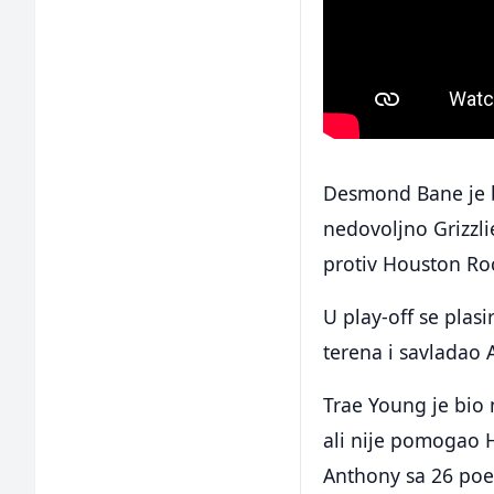
Desmond Bane je b
nedovoljno Grizzli
protiv Houston Ro
U play-off se plas
terena i savladao 
Trae Young je bio n
ali nije pomogao H
Anthony sa 26 poe