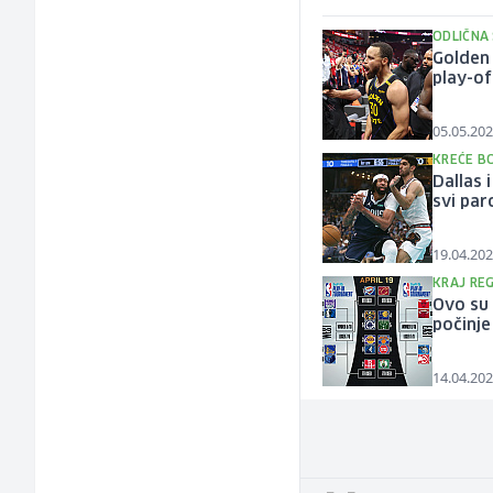
ODLIČNA 
Golden 
play-of
05.05.202
KREĆE B
Dallas 
svi par
19.04.202
KRAJ RE
Ovo su 
počinje
14.04.202