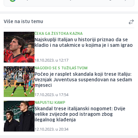
Više na istu temu
ČEKA GA ŽESTOKA KAZNA
Najskuplji Italijan u historiji priznao da se
kladio i na utakmice u kojima je i sam igrao
18.10.2023. u 12:17
NAGODIO SE S TUŽILAŠTVOM
Počeo je rasplet skandala koji trese Italiju:
Veznjak Juventusa suspendovan na sedam
mjeseci
17.10.2023. u 17:54
NAPUSTILI KAMP
Skandal trese italijanski nogomet: Dvije
velike zvijezde pod istragom zbog
ilegalnog klađenja
12.10.2023. u 20:34