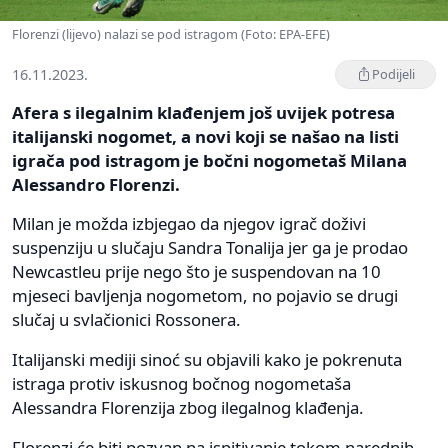
Florenzi (lijevo) nalazi se pod istragom (Foto: EPA-EFE)
16.11.2023.
Podijeli
Afera s ilegalnim klađenjem još uvijek potresa
italijanski nogomet, a novi koji se našao na listi
igrača pod istragom je bočni nogometaš Milana
Alessandro Florenzi.
Milan je možda izbjegao da njegov igrač doživi
suspenziju u slučaju Sandra Tonalija jer ga je prodao
Newcastleu prije nego što je suspendovan na 10
mjeseci bavljenja nogometom, no pojavio se drugi
slučaj u svlačionici Rossonera.
Italijanski mediji sinoć su objavili kako je pokrenuta
istraga protiv iskusnog bočnog nogometaša
Alessandra Florenzija zbog ilegalnog klađenja.
Florenzi će biti pozvan na ispitivanje tokom narednih