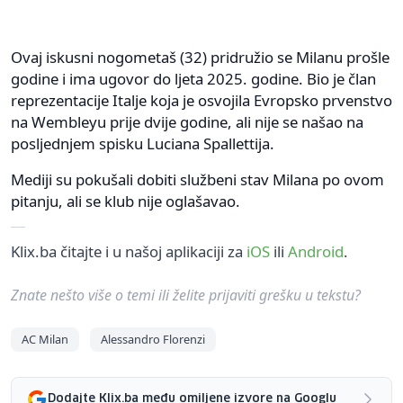
Ovaj iskusni nogometaš (32) pridružio se Milanu prošle
godine i ima ugovor do ljeta 2025. godine. Bio je član
reprezentacije Italje koja je osvojila Evropsko prvenstvo
na Wembleyu prije dvije godine, ali nije se našao na
posljednjem spisku Luciana Spallettija.
Mediji su pokušali dobiti službeni stav Milana po ovom
pitanju, ali se klub nije oglašavao.
Klix.ba čitajte i u našoj aplikaciji za
iOS
ili
Android
.
Znate nešto više o temi ili želite prijaviti grešku u tekstu?
AC Milan
Alessandro Florenzi
Dodajte Klix.ba među omiljene izvore na Googlu