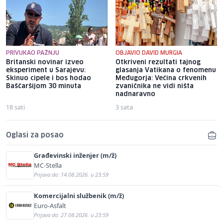
PRIVUKAO PAŽNJU
OBJAVIO DAVID MURGIA
Britanski novinar izveo
Otkriveni rezultati tajnog
eksperiment u Sarajevu:
glasanja Vatikana o fenomenu
Skinuo cipele i bos hodao
Međugorja: Većina crkvenih
Baščaršijom 30 minuta
zvaničnika ne vidi ništa
nadnaravno
18 sati
3 sata
Oglasi za posao
Građevinski inženjer (m/ž)
MC-Stella
Prijava do: 14.08.2026. u 23:59
Komercijalni službenik (m/ž)
Euro-Asfalt
Prijava do: 27.08.2026. u 23:59