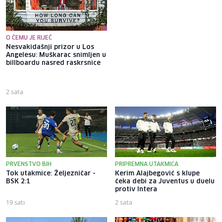
O ČEMU JE RIJEČ
Nesvakidašnji prizor u Los
Putnici ka jugu BiH godinama
Angelesu: Muškarac snimljen u
"muku muče" s kilometarskim
billboardu nasred raskrsnice
kolonama: Da li je problem
jedan semafor i šta kaže
struka
2 sata
5 sati
PRVENSTVO BIH
PRIPREMNA UTAKMICA
Tok utakmice: Željezničar -
Kerim Alajbegović s klupe
BSK 2:1
čeka debi za Juventus u duelu
protiv Intera
19 sati
2 sata