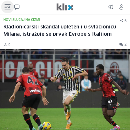
6
NOVI SLUČAJ NA ČIZMI
Kladioničarski skandal upleten i u svlačionicu
Milana, istražuje se prvak Evrope s Italijom
D. P.
2