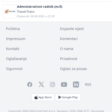
Administrativni radnik (m/ž)
Travel-Trans
Prijava do: 08.08.2026. u 23:59
Početna
Dojavite vijest
Impressum
Komentari
Kontakt
O nama
Oglašavanje
Privatnost
Sigurnost
Oglasi za posao
Facebook
YouTube
LinkedIn
Twitter
Instagram
RSS
App Store
Google Play
Copyright 2000-2026 InterSoft d.o.o. Sarajevo. ISSN 2566-3771. Sva prava