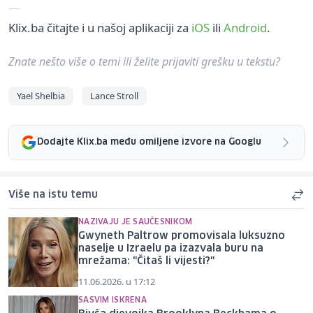
Klix.ba čitajte i u našoj aplikaciji za
iOS
ili
Android
.
Znate nešto više o temi ili želite prijaviti grešku u tekstu?
Yael Shelbia
Lance Stroll
Dodajte Klix.ba među omiljene izvore na Googlu
Više na istu temu
NAZIVAJU JE SAUČESNIKOM
Gwyneth Paltrow promovisala luksuzno
naselje u Izraelu pa izazvala buru na
mrežama: "Čitaš li vijesti?"
11.06.2026. u 17:12
SASVIM ISKRENA