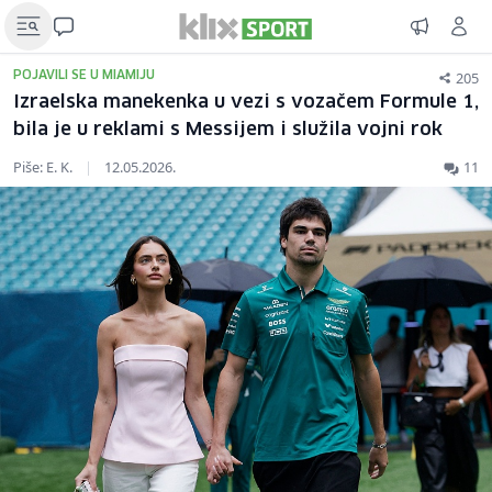
205
POJAVILI SE U MIAMIJU
Izraelska manekenka u vezi s vozačem Formule 1,
bila je u reklami s Messijem i služila vojni rok
Piše: E. K.
|
12.05.2026.
11