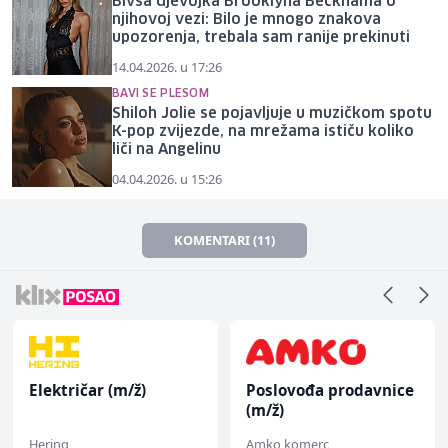
Bivša djevojka Brooklyna Beckhama o
njihovoj vezi: Bilo je mnogo znakova
upozorenja, trebala sam ranije prekinuti
14.04.2026. u 17:26
BAVI SE PLESOM
Shiloh Jolie se pojavljuje u muzičkom spotu
K-pop zvijezde, na mrežama ističu koliko
liči na Angelinu
04.04.2026. u 15:26
KOMENTARI (11)
Električar (m/ž)
Poslovođa prodavnice
(m/ž)
Hering
Amko komerc