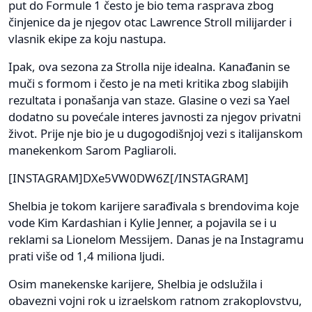
put do Formule 1 često je bio tema rasprava zbog
činjenice da je njegov otac Lawrence Stroll milijarder i
vlasnik ekipe za koju nastupa.
Ipak, ova sezona za Strolla nije idealna. Kanađanin se
muči s formom i često je na meti kritika zbog slabijih
rezultata i ponašanja van staze. Glasine o vezi sa Yael
dodatno su povećale interes javnosti za njegov privatni
život. Prije nje bio je u dugogodišnjoj vezi s italijanskom
manekenkom Sarom Pagliaroli.
[INSTAGRAM]DXe5VW0DW6Z[/INSTAGRAM]
Shelbia je tokom karijere sarađivala s brendovima koje
vode Kim Kardashian i Kylie Jenner, a pojavila se i u
reklami sa Lionelom Messijem. Danas je na Instagramu
prati više od 1,4 miliona ljudi.
Osim manekenske karijere, Shelbia je odslužila i
obavezni vojni rok u izraelskom ratnom zrakoplovstvu,