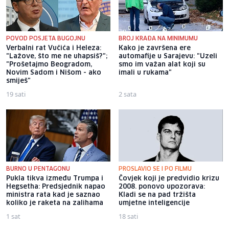
POVOD POSJETA BUGOJNU
BROJ KRAĐA NA MINIMUMU
Verbalni rat Vučića i Heleza:
Kako je završena ere
"Lažove, što me ne uhapsiš?";
automafije u Sarajevu: "Uzeli
"Prošetajmo Beogradom,
smo im važan alat koji su
Novim Sadom i Nišom - ako
imali u rukama"
smiješ"
19 sati
2 sata
BURNO U PENTAGONU
PROSLAVIO SE I PO FILMU
Pukla tikva između Trumpa i
Čovjek koji je predvidio krizu
Hegsetha: Predsjednik napao
2008. ponovo upozorava:
ministra rata kad je saznao
Kladi se na pad tržišta
koliko je raketa na zalihama
umjetne inteligencije
1 sat
18 sati