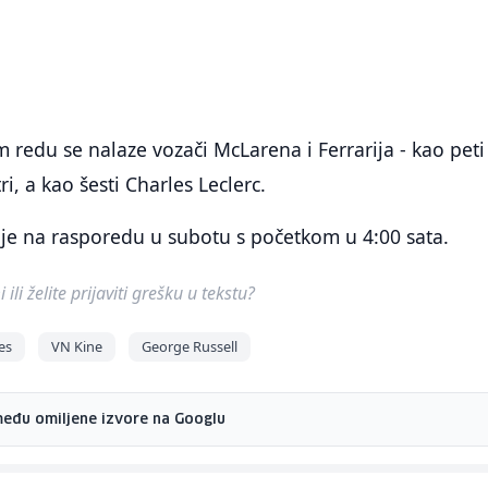
m redu se nalaze vozači McLarena i Ferrarija - kao peti
ri, a kao šesti Charles Leclerc.
i je na rasporedu u subotu s početkom u 4:00 sata.
ili želite prijaviti grešku u tekstu?
es
VN Kine
George Russell
među omiljene izvore na Googlu