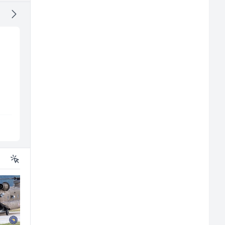
Konobar (m/ž)
Multimedijalni
marketing kreator (
all
ž)
Borbono
Kalea
Sarajevo
Ilijaš