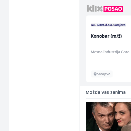
Radnik u proizvodnji
Konobar (m/ž)
(m/ž)
Fine Food
Mesna Industrija Gora
Sarajevo
Sarajevo
Možda vas zanima