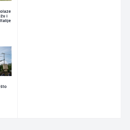
dolaze
ižu i
talije
ašto