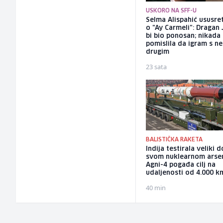
USKORO NA SFF-U
Selma Alispahić ususret
o "Ay Carmeli": Dragan 
bi bio ponosan; nikada
pomislila da igram s n
drugim
23 sata
BALISTIČKA RAKETA
Indija testirala veliki 
svom nuklearnom arsen
Agni-4 pogađa cilj na
udaljenosti od 4.000 k
40 min