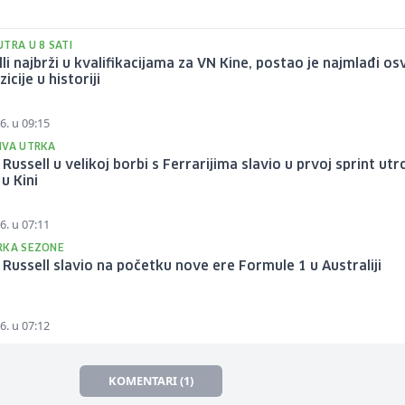
TRA U 8 SATI
li najbrži u kvalifikacijama za VN Kine, postao je najmlađi os
icije u historiji
6. u 09:15
IVA UTRKA
Russell u velikoj borbi s Ferrarijima slavio u prvoj sprint utrc
u Kini
6. u 07:11
RKA SEZONE
Russell slavio na početku nove ere Formule 1 u Australiji
6. u 07:12
KOMENTARI (1)