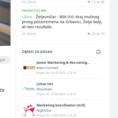
1h 23min
12
68
PRVENSTVO BIH
Uživo
/
Željezničar - BSK 0:0: Kraj mučnog
prvog poluvremena na Grbavici, Željo bolji,
ali bez rezultata
1h 32min
20
10
Oglasi za posao
jeli
Junior Marketing & Recruiting
Specialist (m/ž)
Mars Connect
Prijava do: 05.09.2026. u 23:59
Limar (m)
Mountain
 će
Prijava do: 16.08.2026. u 23:59
Marketing koordinator (m/ž)
NightOut
Prijava do: 31.08.2026. u 23:59