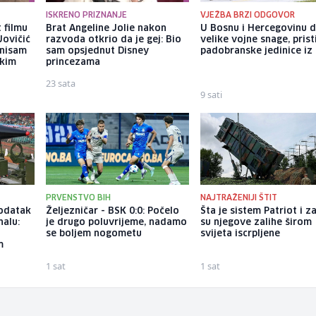
ISKRENO PRIZNANJE
VJEŽBA BRZI ODGOVOR
 filmu
Brat Angeline Jolie nakon
U Bosnu i Hercegovinu 
Jovičić
razvoda otkrio da je gej: Bio
velike vojne snage, prist
 nisam
sam opsjednut Disney
padobranske jedinice iz I
ekim
princezama
23 sata
9 sati
PRVENSTVO BIH
NAJTRAŽENIJI ŠTIT
dodatak
Željezničar - BSK 0:0: Počelo
Šta je sistem Patriot i z
alu:
je drugo poluvrijeme, nadamo
su njegove zalihe širom
se boljem nogometu
svijeta iscrpljene
m
1 sat
1 sat