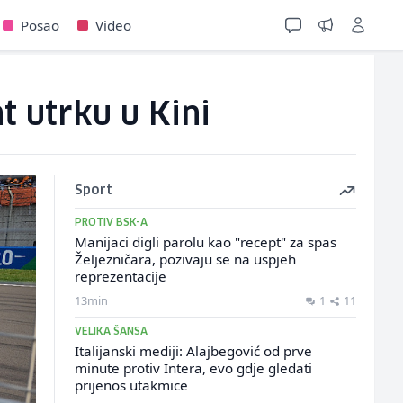
Posao
Video
t utrku u Kini
Sport
PROTIV BSK-A
Manijaci digli parolu kao "recept" za spas
Željezničara, pozivaju se na uspjeh
reprezentacije
13min
1
11
VELIKA ŠANSA
Italijanski mediji: Alajbegović od prve
minute protiv Intera, evo gdje gledati
prijenos utakmice