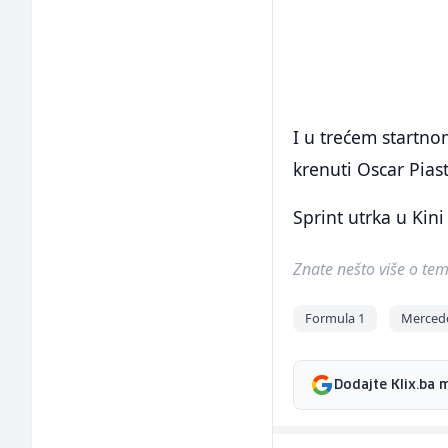
I u trećem startno
krenuti Oscar Piast
Sprint utrka u Kin
Znate nešto više o temi 
Formula 1
Merced
Dodajte Klix.ba 