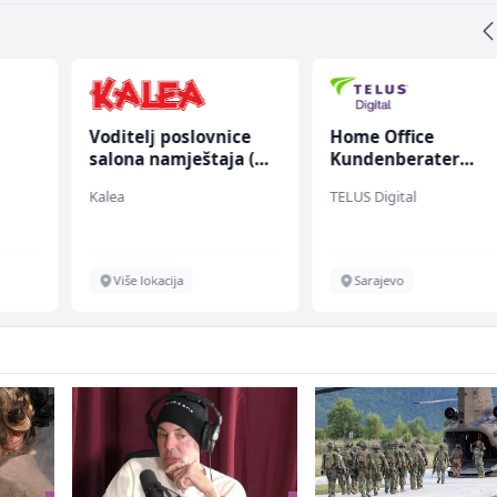
Voditelj poslovnice
Home Office
salona namještaja (m/
Kundenberater
ž)
(m/w/d) für Vattenf
Kalea
TELUS Digital
Više lokacija
Sarajevo