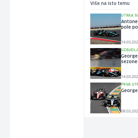
Više na istu temu
UTRKA SU
Antonel
pole poz
14.03.202
UZBUDLJ
George 
sezone 
14.03.202
PRVA UT
George 
08.03.202