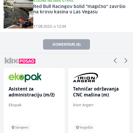
SJAJNA NAJAVA UTRKE
Red Bull Racingov bolid "magično" završio
na krovu kasina u Las Vegasu
17.08.2023. u 12:34
KOMENTARI (8)
Asistent za
Tehničar održavanja
administraciju (m/ž)
CNC mašina (m)
Ekopak
Irion Argerr
Sarajevo
Vogošća