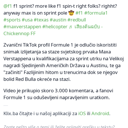
@f1
f1 sprint? more like f1 spin-t right folks? righht?
anyway max is on sprint pole 🤠
#f1
#formula1
#sports
#usa
#texas
#austin
#redbull
#maxverstappen
#helicopter
♬ เสียงต้นฉบับ -
Chickennop FF
Zvanični TikTok profil Formule 1 je odlučio iskoristiti
snimak izlijetanja sa staze svjetskog prvaka Maxa
Verstappena u kvalifikacijama za sprint utrku na Velikoj
nagradi Sjedinjenih Američkih Država u Austinu, te ga
"začiniti" Fazlijinim hitom u trenucima dok se njegov
bolid Red Bulla okreće na stazi.
Video je prikupio skoro 3.000 komentara, a fanovi
Formule 1 su oduševljeni napravljenim uratkom.
Klix.ba čitajte i u našoj aplikaciji za
iOS
ili
Android
.
Znate nešto više o temi ili želite prijaviti grešku u tekstu?