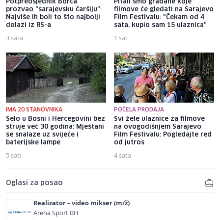
Potpredsjednik Borca
Pitali smo građane koje
prozvao "sarajevsku čaršiju":
filmove će gledati na Sarajevo
Najviše ih boli to što najbolji
Film Festivalu: "Čekam od 4
dolazi iz RS-a
sata, kupio sam 15 ulaznica"
3 sata
1 sat
IMA 20 STANOVNIKA
POČELA PRODAJA
Selo u Bosni i Hercegovini bez
Svi žele ulaznice za filmove
struje već 30 godina: Mještani
na ovogodišnjem Sarajevo
se snalaze uz svijeće i
Film Festivalu: Pogledajte red
baterijske lampe
od jutros
5 sati
4 sata
Oglasi za posao
Realizator – video mikser (m/ž)
Arena Sport BH