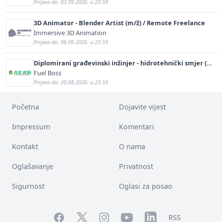
Prijava do: 03.09.2026. u 23:59
3D Animator - Blender Artist (m/ž) / Remote Freelance
Immersive 3D Animation
Prijava do: 08.09.2026. u 23:59
Diplomirani građevinski inžinjer - hidrotehnički smjer (m/
ž)
Fuel Boss
Prijava do: 20.08.2026. u 23:59
Početna
Dojavite vijest
Impressum
Komentari
Kontakt
O nama
Oglašavanje
Privatnost
Sigurnost
Oglasi za posao
Facebook
YouTube
LinkedIn
Twitter
Instagram
RSS