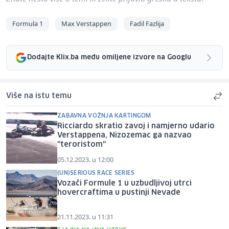
Formula 1
Max Verstappen
Fadil Fazlija
Dodajte Klix.ba među omiljene izvore na Googlu
Više na istu temu
ZABAVNA VOŽNJA KARTINGOM
Ricciardo skratio zavoj i namjerno udario
Verstappena, Nizozemac ga nazvao
"teroristom"
05.12.2023. u 12:00
(UN)SERIOUS RACE SERIES
Vozači Formule 1 u uzbudljivoj utrci
hovercraftima u pustinji Nevade
21.11.2023. u 11:31