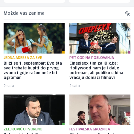
Možda vas zanima
JEDNA ADRESA ZA SVE
PET GODINA POSLOVANJA
Bliži se 1. septembar: Evo šta
Cineplexx tim za Klix.ba:
sve trebate kupiti do prvog
Hollywood nam je i dalje
zvona i gdje račun neće biti
potreban, ali publiku u kina
ogroman
vraćaju domaći filmovi
2 sata
2 sata
ZELJKOVIĆ OTVORENO
FESTIVALSKA GROZNICA