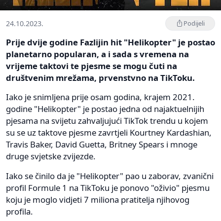
24.10.2023.
Podijeli
Prije dvije godine Fazlijin hit "Helikopter" je postao
planetarno popularan, a i sada s vremena na
vrijeme taktovi te pjesme se mogu čuti na
društvenim mrežama, prvenstvno na TikToku.
Iako je snimljena prije osam godina, krajem 2021.
godine "Helikopter" je postao jedna od najaktuelnijih
pjesama na svijetu zahvaljujući TikTok trendu u kojem
su se uz taktove pjesme zavrtjeli Kourtney Kardashian,
Travis Baker, David Guetta, Britney Spears i mnoge
druge svjetske zvijezde.
Iako se činilo da je "Helikopter" pao u zaborav, zvanični
profil Formule 1 na TikToku je ponovo "oživio" pjesmu
koju je moglo vidjeti 7 miliona pratitelja njihovog
profila.