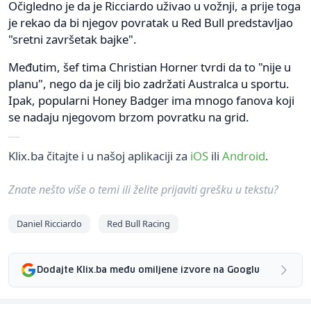
Očigledno je da je Ricciardo uživao u vožnji, a prije toga
je rekao da bi njegov povratak u Red Bull predstavljao
"sretni završetak bajke".
Međutim, šef tima Christian Horner tvrdi da to "nije u
planu", nego da je cilj bio zadržati Australca u sportu.
Ipak, popularni Honey Badger ima mnogo fanova koji
se nadaju njegovom brzom povratku na grid.
Klix.ba čitajte i u našoj aplikaciji za
iOS
ili
Android
.
Znate nešto više o temi ili želite prijaviti grešku u tekstu?
Daniel Ricciardo
Red Bull Racing
Dodajte Klix.ba među omiljene izvore na Googlu