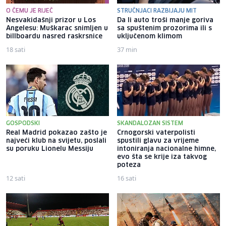
O ČEMU JE RIJEČ
STRUČNJACI RAZBIJAJU MIT
Nesvakidašnji prizor u Los
Da li auto troši manje goriva
Angelesu: Muškarac snimljen u
sa spuštenim prozorima ili s
billboardu nasred raskrsnice
uključenom klimom
18 sati
37 min
GOSPODSKI
SKANDALOZAN SISTEM
Real Madrid pokazao zašto je
Crnogorski vaterpolisti
najveći klub na svijetu, poslali
spustili glavu za vrijeme
su poruku Lionelu Messiju
intoniranja nacionalne himne,
evo šta se krije iza takvog
poteza
12 sati
16 sati