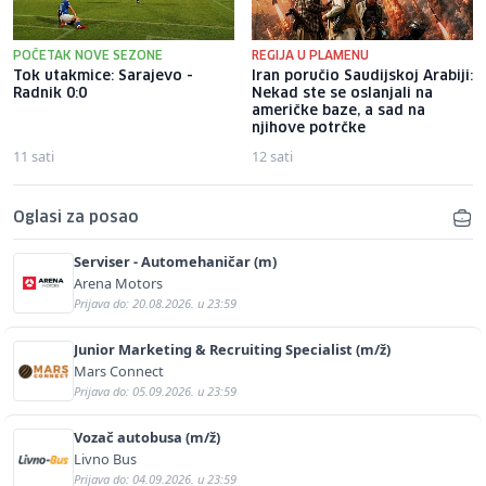
POČETAK NOVE SEZONE
REGIJA U PLAMENU
Tok utakmice: Sarajevo -
Iran poručio Saudijskoj Arabiji:
Radnik 0:0
Nekad ste se oslanjali na
američke baze, a sad na
njihove potrčke
11 sati
12 sati
Oglasi za posao
Serviser - Automehaničar (m)
Arena Motors
Prijava do: 20.08.2026. u 23:59
Junior Marketing & Recruiting Specialist (m/ž)
Mars Connect
Prijava do: 05.09.2026. u 23:59
Vozač autobusa (m/ž)
Livno Bus
Prijava do: 04.09.2026. u 23:59