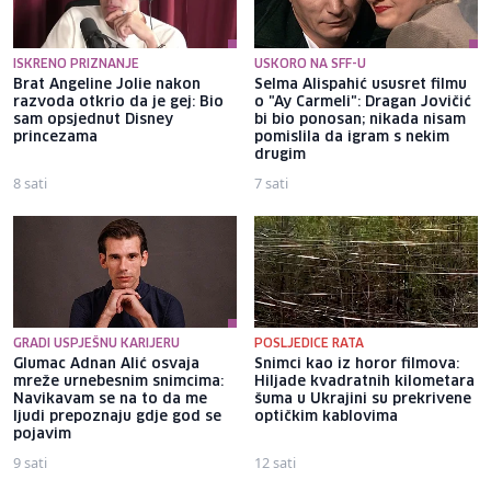
ISKRENO PRIZNANJE
USKORO NA SFF-U
Brat Angeline Jolie nakon
Selma Alispahić ususret filmu
razvoda otkrio da je gej: Bio
o "Ay Carmeli": Dragan Jovičić
sam opsjednut Disney
bi bio ponosan; nikada nisam
princezama
pomislila da igram s nekim
drugim
8 sati
7 sati
GRADI USPJEŠNU KARIJERU
POSLJEDICE RATA
Glumac Adnan Alić osvaja
Snimci kao iz horor filmova:
mreže urnebesnim snimcima:
Hiljade kvadratnih kilometara
Navikavam se na to da me
šuma u Ukrajini su prekrivene
ljudi prepoznaju gdje god se
optičkim kablovima
pojavim
9 sati
12 sati