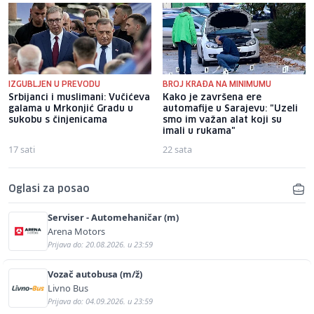
IZGUBLJEN U PREVODU
BROJ KRAĐA NA MINIMUMU
Srbijanci i muslimani: Vučićeva
Kako je završena ere
galama u Mrkonjić Gradu u
automafije u Sarajevu: "Uzeli
sukobu s činjenicama
smo im važan alat koji su
imali u rukama"
17 sati
22 sata
Oglasi za posao
Serviser - Automehaničar (m)
Arena Motors
Prijava do: 20.08.2026. u 23:59
Vozač autobusa (m/ž)
Livno Bus
Prijava do: 04.09.2026. u 23:59