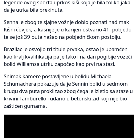
legende ovog sporta uprkos kiši koja je bila toliko jaka
da je utrka bila prekinuta.
Senna je zbog te sjajne vožnje dobio poznati nadimak
Kišni čovjek, a kasnije je u karijeri ostvario 41. pobjedu
te se još 39 puta našao na pobjedničkom postolju.
Brazilac je osvojio tri titule prvaka, ostao je upamćen
kao kralj kvalifikacija pa je tako i na dan pogibije vozeći
bolid Williamsa utrku započeo kao prvi na stazi.
Snimak kamere postavljene u bolidu Michaela
Schumachera pokazuje da je Sennin bolid u sedmom
krugu dva puta proklizao zbog čega je izletio sa staze u
krivini Tamburello i udario u betonski zid koji nije bio
zaštićen gumama.