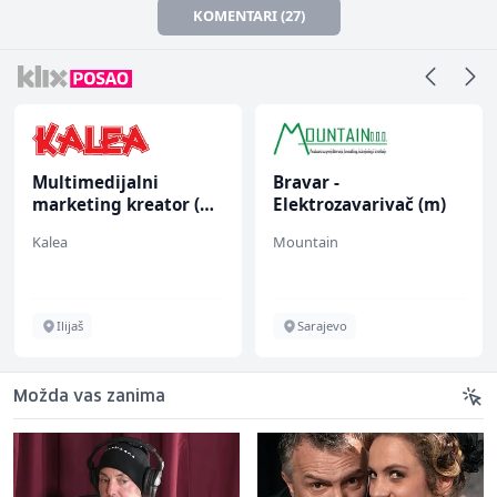
KOMENTARI (27)
Multimedijalni
Bravar -
marketing kreator (m/
Elektrozavarivač (m)
ž)
Kalea
Mountain
Ilijaš
Sarajevo
Možda vas zanima