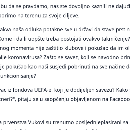
bu da se pravdamo, nas ste dovoljno kaznili ne dajuć
borimo na terenu za svoje ciljeve.
vakva naša odluka potakne sve u državi da stave prst 
: Kome i da li uopšte treba postojati ovakvo takmičenje
dnog momenta nije zaštitio klubove i pokušao da im o
je koronavirusa? Zašto se savez, koji se navodno bri
je pokušao kao naši susjedi pobrinuti na sve načine d
funkcionisanje?
vac iz fondova UEFA-e, koji je dodijeljen savezu? Kako 
rtneri?", pitaju se u saopćenju objavljenom na Facebo
ja prvenstva Vukovi su trenutno posljednjeplasirani sa