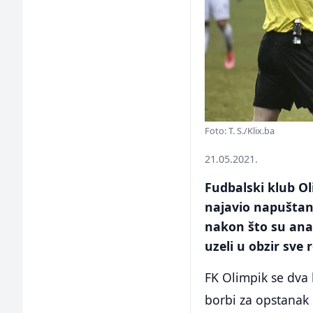
Foto: T. S./Klix.ba
21.05.2021.
Fudbalski klub Ol
najavio napuštanj
nakon što su ana
uzeli u obzir sve
FK Olimpik se dva k
borbi za opstanak 