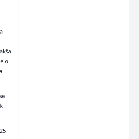
i
na
?
lakša
ne o
a
se
ok
 25