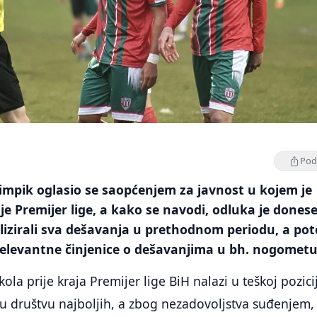
Podi
impik oglasio se saopćenjem za javnost u kojem je
e Premijer lige, a kako se navodi, odluka je dones
lizirali sva dešavanja u prethodnom periodu, a pot
 relevantne činjenice o dešavanjima u bh. nogometu
ola prije kraja Premijer lige BiH nalazi u teškoj pozicij
u društvu najboljih, a zbog nezadovoljstva suđenjem,