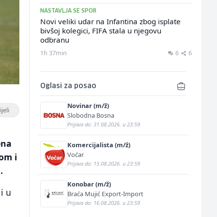
NASTAVLJA SE SPOR
Novi veliki udar na Infantina zbog isplate
bivšoj kolegici, FIFA stala u njegovu
odbranu
1h 37min
6
6
Oglasi za posao
Novinar (m/ž)
jeli
Slobodna Bosna
Prijava do: 31.08.2026. u 23:59
ena
Komercijalista (m/ž)
Voćar
om i
Prijava do: 15.08.2026. u 23:59
.
Konobar (m/ž)
i u
Braća Mujić Export-Import
Prijava do: 16.08.2026. u 23:59