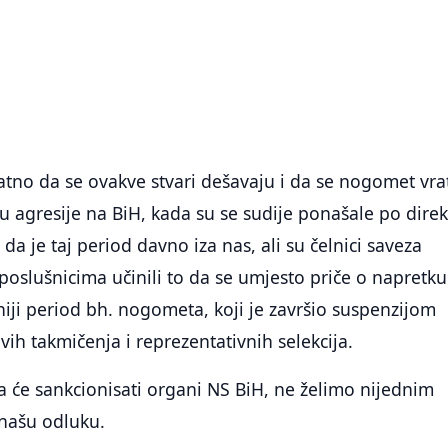
atno da se ovakve stvari dešavaju i da se nogomet vra
u agresije na BiH, kada su se sudije ponašale po direk
 da je taj period davno iza nas, ali su čelnici saveza
poslušnicima učinili to da se umjesto priče o napretku
ji period bh. nogometa, koji je završio suspenzijom
vih takmičenja i reprezentativnih selekcija.
da će sankcionisati organi NS BiH, ne želimo nijednim
našu odluku.