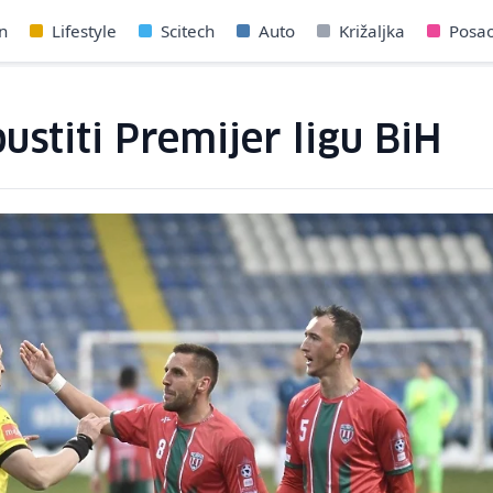
n
Lifestyle
Scitech
Auto
Križaljka
Posa
ustiti Premijer ligu BiH