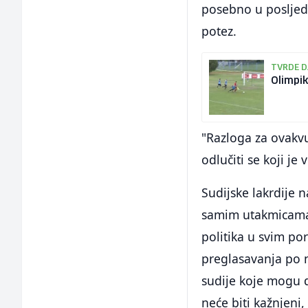
posebno u posljedn
potez.
TVRDE D
Olimpik
"Razloga za ovakvu
odlučiti se koji je
Sudijske lakrdije 
samim utakmicama 
politika u svim po
preglasavanja po n
sudije koje mogu d
neće biti kažnjeni