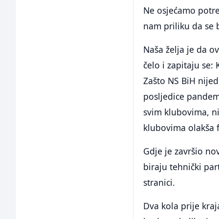
Ne osjećamo potre
nam priliku da se 
Naša želja je da o
čelo i zapitaju se
Zašto NS BiH nije
posljedice pandemi
svim klubovima, ni
klubovima olakša 
Gdje je završio no
biraju tehnički pa
stranici.
Dva kola prije kra