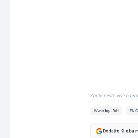
Znate nešto više o temi 
Wwin liga BiH
FK O
Dodajte Klix.ba 