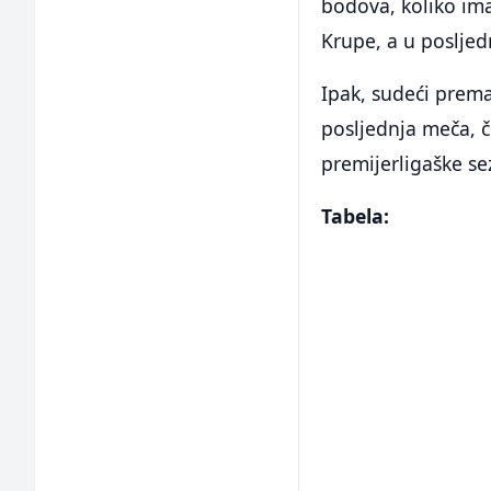
bodova, koliko imaj
Krupe, a u poslje
Ipak, sudeći prema
posljednja meča, 
premijerligaške se
Tabela: