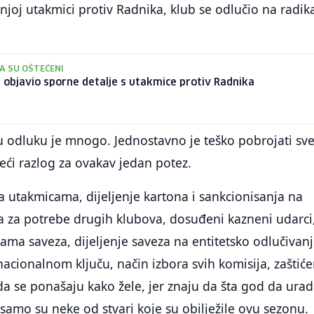
joj utakmici protiv Radnika, klub se odlučio na radik
A SU OŠTEĆENI
 objavio sporne detalje s utakmice protiv Radnika
 odluku je mnogo. Jednostavno je teško pobrojati sve
 veći razlog za ovakav jedan potez.
na utakmicama, dijeljenje kartona i sankcionisanja na
za potrebe drugih klubova, dosuđeni kazneni udarci
rama saveza, dijeljenje saveza na entitetsko odlučivanj
acionalnom ključu, način izbora svih komisija, zaštić
a se ponašaju kako žele, jer znaju da šta god da ura
, samo su neke od stvari koje su obilježile ovu sezonu.