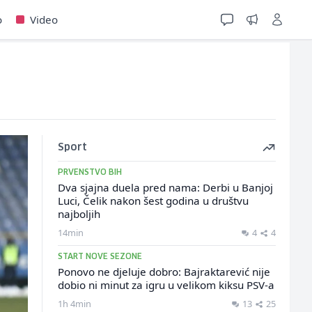
o
Video
Sport
PRVENSTVO BIH
Dva sjajna duela pred nama: Derbi u Banjoj
Luci, Čelik nakon šest godina u društvu
najboljih
14min
4
4
START NOVE SEZONE
Ponovo ne djeluje dobro: Bajraktarević nije
dobio ni minut za igru u velikom kiksu PSV-a
1h 4min
13
25