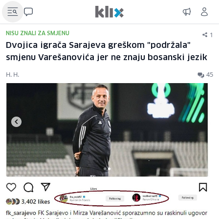
1
NISU ZNALI ZA SMJENU
Dvojica igrača Sarajeva greškom "podržala"
smjenu Varešanovića jer ne znaju bosanski jezik
H. H.
45