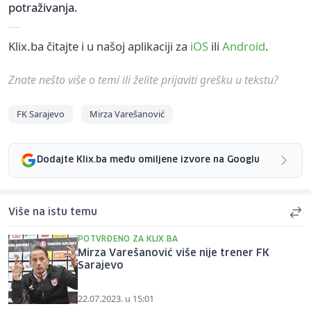
potraživanja.
Klix.ba čitajte i u našoj aplikaciji za
iOS
ili
Android
.
Znate nešto više o temi ili želite prijaviti grešku u tekstu?
FK Sarajevo
Mirza Varešanović
Dodajte Klix.ba među omiljene izvore na Googlu
Više na istu temu
POTVRĐENO ZA KLIX.BA
Mirza Varešanović više nije trener FK
Sarajevo
22.07.2023. u 15:01