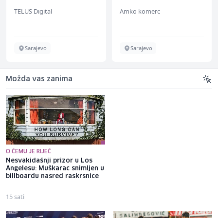
(m/w/d) für einen
(m/ž)
TELUS Digital
Amko komerc
bekannten deutschen
Energieversorger
Sarajevo
Sarajevo
Možda vas zanima
O ČEMU JE RIJEČ
Nesvakidašnji prizor u Los
Pogledajte kako će izgledati
Angelesu: Muškarac snimljen u
100 miliona KM vrijedan
billboardu nasred raskrsnice
stambeno-poslovni kompleks
"Galeria Zenica"
15 sati
14 sati