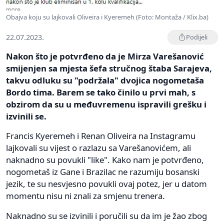
Obajva koju su lajkovali Oliveira i Kyeremeh (Foto: Montaža / Klix.ba)
22.07.2023.
Podijeli
Nakon što je potvrđeno da je Mirza Varešanović
smijenjen sa mjesta šefa stručnog štaba Sarajeva,
takvu odluku su "podržala" dvojica nogometaša
Bordo tima. Barem se tako činilo u prvi mah, s
obzirom da su u međuvremenu ispravili grešku i
izvinili se.
Francis Kyeremeh i Renan Oliveira na Instagramu
lajkovali su vijest o razlazu sa Varešanovićem, ali
naknadno su povukli "like". Kako nam je potvrđeno,
nogometaš iz Gane i Brazilac ne razumiju bosanski
jezik, te su nesvjesno povukli ovaj potez, jer u datom
momentu nisu ni znali za smjenu trenera.
Naknadno su se izvinili i poručili su da im je žao zbog