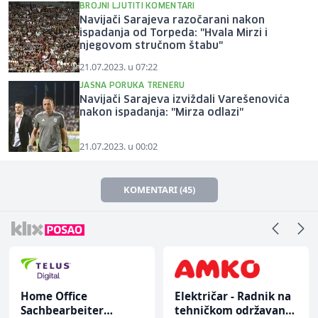
BROJNI LJUTITI KOMENTARI
Navijači Sarajeva razočarani nakon
ispadanja od Torpeda: "Hvala Mirzi i
njegovom stručnom štabu"
21.07.2023. u 07:22
JASNA PORUKA TRENERU
Navijači Sarajeva izviždali Varešenovića
nakon ispadanja: "Mirza odlazi"
21.07.2023. u 00:02
KOMENTARI (45)
Home Office
Električar - Radnik na
Sachbearbeiter
tehničkom održavanju