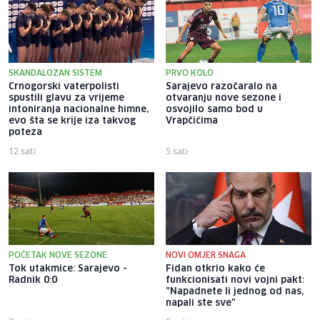
SKANDALOZAN SISTEM
PRVO KOLO
Crnogorski vaterpolisti
Sarajevo razočaralo na
spustili glavu za vrijeme
otvaranju nove sezone i
intoniranja nacionalne himne,
osvojilo samo bod u
evo šta se krije iza takvog
Vrapčićima
poteza
12 sati
5 sati
POČETAK NOVE SEZONE
NOVI OMJER SNAGA
Tok utakmice: Sarajevo -
Fidan otkrio kako će
Radnik 0:0
funkcionisati novi vojni pakt:
"Napadnete li jednog od nas,
napali ste sve"