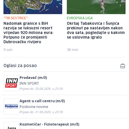
"TRI SESTRICE"
EVROPSKA LIGA
Nadomak granice s BiH
Okršaj Tabakovića i Šunjića
razvija se luksuzni resort
prekinut pa nastavljen nakon
vrijedan 920 miliona eura:
dva sata, pogledajte u kakvim
Potpuno će promijeniti
se uslovima igralo
Dubrovačku rivijeru
9 sati
38 min
Oglasi za posao
Prodavač (m/ž)
INN SPORT
Prijava do: 20.08.2026. u 23:59
Agent u call centru (m/ž)
Poslovne novine
Prijava do: 21.08.2026. u 23:59
Kozmetičar - Fizioterapeut (m/ž)