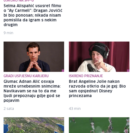
USKORO NA SFF-U
Selma Alispahić ususret filmu
Mlađa kćerka Zdravka Čolića
o "Ay Carmeli": Dragan Jovičić
nosi torbicu vrijednu više od
bi bio ponosan; nikada nisam
3.000 dolara: Snimljena na
pomislila da igram s nekim
plaži u Budvi
drugim
9 min
1 sat
GRADI USPJEŠNU KARIJERU
ISKRENO PRIZNANJE
Glumac Adnan Alić osvaja
Brat Angeline Jolie nakon
mreže urnebesnim snimcima:
razvoda otkrio da je gej: Bio
Navikavam se na to da me
sam opsjednut Disney
ljudi prepoznaju gdje god se
princezama
pojavim
2 sata
43 min