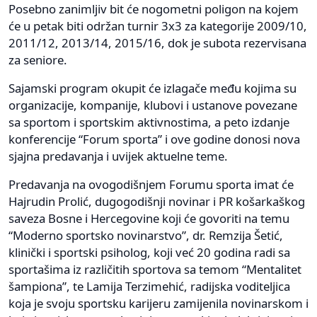
Posebno zanimljiv bit će nogometni poligon na kojem
će u petak biti održan turnir 3x3 za kategorije 2009/10,
2011/12, 2013/14, 2015/16, dok je subota rezervisana
za seniore.
Sajamski program okupit će izlagače među kojima su
organizacije, kompanije, klubovi i ustanove povezane
sa sportom i sportskim aktivnostima, a peto izdanje
konferencije “Forum sporta” i ove godine donosi nova
sjajna predavanja i uvijek aktuelne teme.
Predavanja na ovogodišnjem Forumu sporta imat će
Hajrudin Prolić, dugogodišnji novinar i PR košarkaškog
saveza Bosne i Hercegovine koji će govoriti na temu
“Moderno sportsko novinarstvo”, dr. Remzija Šetić,
klinički i sportski psiholog, koji već 20 godina radi sa
sportašima iz različitih sportova sa temom “Mentalitet
šampiona”, te Lamija Terzimehić, radijska voditeljica
koja je svoju sportsku karijeru zamijenila novinarskom i