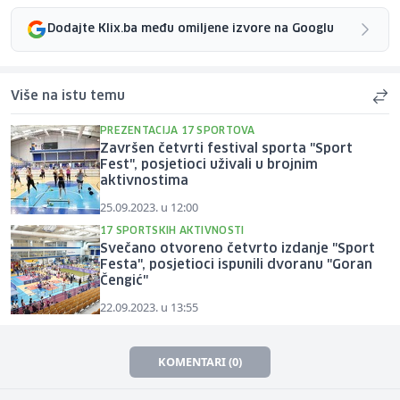
Dodajte Klix.ba među omiljene izvore na Googlu
Više na istu temu
PREZENTACIJA 17 SPORTOVA
Završen četvrti festival sporta "Sport
Fest", posjetioci uživali u brojnim
aktivnostima
25.09.2023. u 12:00
17 SPORTSKIH AKTIVNOSTI
Svečano otvoreno četvrto izdanje "Sport
Festa", posjetioci ispunili dvoranu "Goran
Čengić"
22.09.2023. u 13:55
KOMENTARI (0)