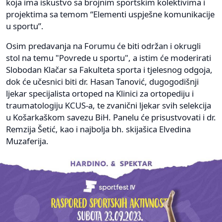
koja ima iskustvo sa brojnim sportskim kolektivima i
projektima sa temom “Elementi uspješne komunikacije
u sportu”.
Osim predavanja na Forumu će biti održan i okrugli
stol na temu "Povrede u sportu", a istim će moderirati
Slobodan Klačar sa Fakulteta sporta i tjelesnog odgoja,
dok će učesnici biti dr. Hasan Tanović, dugogodišnji
ljekar specijalista ortoped na Klinici za ortopediju i
traumatologiju KCUS-a, te zvanični ljekar svih selekcija
u Košarkaškom savezu BiH. Panelu će prisustvovati i dr.
Remzija Šetić, kao i najbolja bh. skijašica Elvedina
Muzaferija.