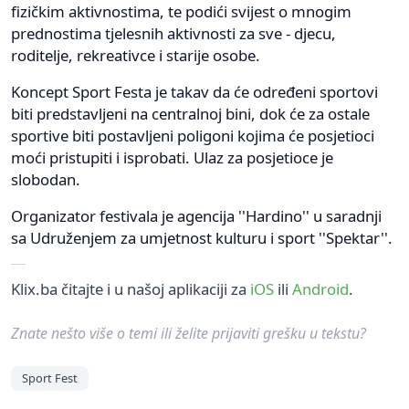
fizičkim aktivnostima, te podići svijest o mnogim
prednostima tjelesnih aktivnosti za sve - djecu,
roditelje, rekreativce i starije osobe.
Koncept Sport Festa je takav da će određeni sportovi
biti predstavljeni na centralnoj bini, dok će za ostale
sportive biti postavljeni poligoni kojima će posjetioci
moći pristupiti i isprobati. Ulaz za posjetioce je
slobodan.
Organizator festivala je agencija ''Hardino'' u saradnji
sa Udruženjem za umjetnost kulturu i sport ''Spektar''.
Klix.ba čitajte i u našoj aplikaciji za
iOS
ili
Android
.
Znate nešto više o temi ili želite prijaviti grešku u tekstu?
Sport Fest