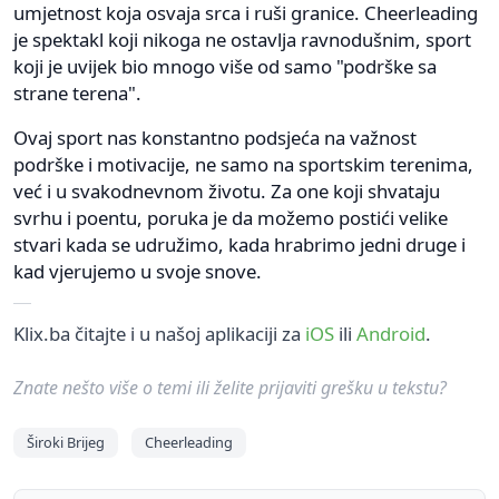
umjetnost koja osvaja srca i ruši granice. Cheerleading
je spektakl koji nikoga ne ostavlja ravnodušnim, sport
koji je uvijek bio mnogo više od samo "podrške sa
strane terena".
Ovaj sport nas konstantno podsjeća na važnost
podrške i motivacije, ne samo na sportskim terenima,
već i u svakodnevnom životu. Za one koji shvataju
svrhu i poentu, poruka je da možemo postići velike
stvari kada se udružimo, kada hrabrimo jedni druge i
kad vjerujemo u svoje snove.
Klix.ba čitajte i u našoj aplikaciji za
iOS
ili
Android
.
Znate nešto više o temi ili želite prijaviti grešku u tekstu?
Široki Brijeg
Cheerleading