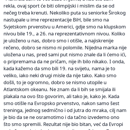
rekla, ovaj sport će biti olimpijski i mislim da se od
nečeg treba krenuti. Nekoliko puta su seniorke Širokog
nastupale u ime reprezentacije BiH, bile smo na
Svjetskom prvenstvu u Americi, gdje smo na klupskom
nivou bile 19., a 26. na reprezentativnom nivou. Koliko
je uloženo u nas, dobro smo i otišle, a najiskrenije
rečeno, dobro se nismo ni polomile. Nijedna marka nije
uložena u nas, pred sami put nismo znale da li ćemo ići,
o pripremama da ne pričam, nije ih bilo nikako. I onda,
kada kažemo da smo bili 19. na svijetu, nama je to
veliko, iako neki drugi misle da nije tako. Kako smo
došli, to je ogromno, dobro se nismo utopile u
Atlantskom okeanu. Ne znam da li bih se smijala ili
plakala na ovo što govorim, ali tako je, kako je. Kada
smo otišle na Evropsko prvenstvo, nakon samo šest
treninga, jednog sedmično i od jutra do mraka, cilj nam
je bio da se ne osramotimo i da tačno izvedemo ono
što smo spremili. Rezultat nije bio bitan, već da Evropi