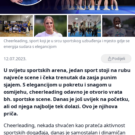
+6
Cheerleading, sport koji je u srcu sportskog uzbuđenja i mjesto gdje se
energija sudara s elegancijom
12.07.2023.
Podijeli
U svijetu sportskih arena, jedan sport stoji na rubu
najveće scene i čeka trenutak da zasja punim
sjajem. S elegancijom u pokretu i snagom u
osmijehu, cheerleading odavno je otvorio vrata
bh. sportske scene. Danas je još uvijek na početku,
ali od njega najbolje tek dolazi. Ovo je njihova
priča.
Cheerleading, nekada shvaćen kao prateća aktivnost
sportskih događaja, danas je samostalan i dinamičan