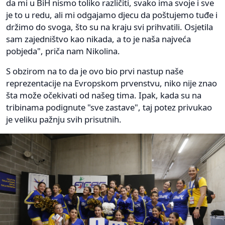
da mi u BiH nismo toliko različiti, svako ima svoje i sve
je to u redu, ali mi odgajamo djecu da poštujemo tuđe i
držimo do svoga, što su na kraju svi prihvatili. Osjetila
sam zajedništvo kao nikada, a to je naša najveća
pobjeda", priča nam Nikolina.
S obzirom na to da je ovo bio prvi nastup naše
reprezentacije na Evropskom prvenstvu, niko nije znao
šta može očekivati od našeg tima. Ipak, kada su na
tribinama podignute "sve zastave", taj potez privukao
je veliku pažnju svih prisutnih.