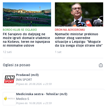
BORDO KLUB SE OGLASIO
DRON NA AERODROMU
FK Sarajevo do daljnjeg ne
Njemački ministar prekinuo
može igrati domaće utakmice
odmor zbog vanredne
na Koševu, teren ne ispunjava
situacije u Leipzigu: "Moguće
ni minimalne uslove
da iza svega stoje strane sile"
12 sati
1 sat
Oglasi za posao
Prodavač (m/ž)
INN SPORT
Prijava do: 20.08.2026. u 23:59
Medicinska sestra - Tehničar (m/ž)
Medico-S
Prijava do: 16.08.2026. u 23:59