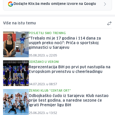
Dodajte Klix.ba među omiljene izvore na Googlu
Više na istu temu
POSJETILI SMO TRENING
"Trebalo mi je 17 godina i 114 dana za
uspjeh preko noći": Priča o sportskoj
gimnastici u Sarajevu
05.08.2023. u 22:05
ODRŽANO U VERONI
Reprezentacija BiH po prvi put nastupila na
Evropskom prvenstvu u cheerleadingu
04.07.2023. u 08:57
ŽENSKI KLUB "CENTAR ORT"
Odbojkaško čudo iz Sarajeva: Klub nastao
prije šest godina, a naredne sezone će
igrati Premijer ligu BiH
25.06.2023. u 13:52