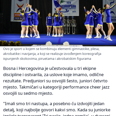
Ovo je sport u kojem se kombinuju elementi gimnastike, plesa,
akrobatike i navijanja, a koji se realizuje izvođenjem koreografija
ispunjenih skokovima, piruetama i akrobatskim figurama
Bosna i Hercegovina je učestvovala u tri ekipne
discipline i ostvarila, za uslove koje imamo, odlične
rezultate. Predjuniori su osvojili šesto, juniori četvrto
mjesto. Takmičari u kategoriji performance cheer jazz
osvojili su sedmo mjesto.
"Imali smo tri nastupa, a posebno ću izdvojiti jedan
detalj, koji najbolje govori kakvi smo. Kada su juniorke
iznijele transparent 'Tri nacije, jedna zemlja', u dvorani