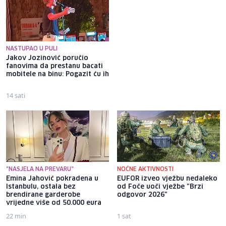
NASTUPAO U PULI
Jakov Jozinović poručio
Osigurano 20,3 miliona KM za
fanovima da prestanu bacati
zapošljavanje osoba s
mobitele na binu: Pogazit ću ih
invaliditetom, prvi put i za
one sa 50 posto invaliditeta
14 sati
17 sati
"NASJELA NA PREVARU"
NOĆNE AKTIVNOSTI
Emina Jahović pokradena u
EUFOR izveo vježbu nedaleko
Istanbulu, ostala bez
od Foče uoči vježbe "Brzi
brendirane garderobe
odgovor 2026"
vrijedne više od 50.000 eura
22 min
1 sat