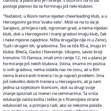
članova, a planirano je i širenje, s obzirom na to da
postoje planovi da se formiraju još neki klubovi.
"Nažalost, u Bosni nema nijedan cheerleading klub, a u
Hercegovini ga ima 'svako selo'. Misli se na to da je
Sarajevo, primjera radi, ogroman grad, a nema nijedan
klub, dok u Hercegovini i manji gradovi imaju klub, čak
i neke mjesne zajednice. Ništa drugačije nije ni u Zenici,
Tuzli i drugim bh. gradovima. Što se tiče RS-a, imaju tri
kluba: Bileća, Gacko i Nevesinje. Ukupno, savez broji
trenutno 10 članova, imali smo ranije 12, no u planu je
formiranje još nekih klubova. Istina, imamo mi poziva
iz svih gradova, nema odakle nas ne zovu, ali u BiH
nema licenciranih trenera i to je najveći problem. Ima
još nekoliko dobrih trenera u Hercegovini, ali ja sam
jedina sa svjetskom licencom, dok su drugi svoje
znanje spoznali uz mene i na seminarima. Ta vrsta
edukacije zaista košta i teško je s finansijske strane
edukovati se, a primjera radi, ako se nekome polaže