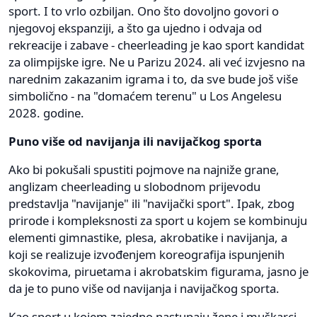
sport. I to vrlo ozbiljan. Ono što dovoljno govori o
njegovoj ekspanziji, a što ga ujedno i odvaja od
rekreacije i zabave - cheerleading je kao sport kandidat
za olimpijske igre. Ne u Parizu 2024. ali već izvjesno na
narednim zakazanim igrama i to, da sve bude još više
simbolično - na "domaćem terenu" u Los Angelesu
2028. godine.
Puno više od navijanja ili navijačkog sporta
Ako bi pokušali spustiti pojmove na najniže grane,
anglizam cheerleading u slobodnom prijevodu
predstavlja "navijanje" ili "navijački sport". Ipak, zbog
prirode i kompleksnosti za sport u kojem se kombinuju
elementi gimnastike, plesa, akrobatike i navijanja, a
koji se realizuje izvođenjem koreografija ispunjenih
skokovima, piruetama i akrobatskim figurama, jasno je
da je to puno više od navijanja i navijačkog sporta.
Kao sport u kojem zajedno nastupaju žene i muškarci,