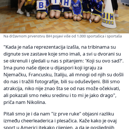
Na državnom prvenstvu BiH pojavi više od 1.000 sportašica i sportaša
"Kada je naša reprezentacija izašla, na tribinama su
dignute sve zastave koje smo imali, a svi u dvorani su
se okrenuli i gledali u nas s pitanjem: 'Koji su ovo sad?'.
Ima puno naše djece u dijaspori koji igraju za
Njemačku, Francusku, Italiju, ali mnogi od njih su došli
do nas i tražili fotografije, bili su oduševljeni. Bili smo
atrakcija, niko nije znao šta se od nas može očekivati,
ali pokazali smo neku sredinu i to mi je jako drago",
priča nam Nikolina.
Pitali smo je i da nam "iz prve ruke" objasni razliku
između cheerleaderica i plesačica. Kaže kako je ovaj
sport u Americi itekako cijenjen, a da je posljednjih