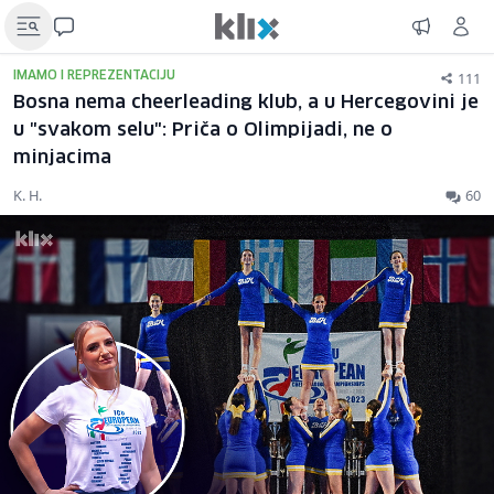
111
IMAMO I REPREZENTACIJU
Bosna nema cheerleading klub, a u Hercegovini je
u "svakom selu": Priča o Olimpijadi, ne o
minjacima
K. H.
60