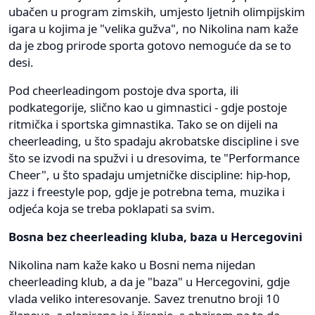
ubačen u program zimskih, umjesto ljetnih olimpijskim
igara u kojima je "velika gužva", no Nikolina nam kaže
da je zbog prirode sporta gotovo nemoguće da se to
desi.
Pod cheerleadingom postoje dva sporta, ili
podkategorije, slično kao u gimnastici - gdje postoje
ritmička i sportska gimnastika. Tako se on dijeli na
cheerleading, u što spadaju akrobatske discipline i sve
što se izvodi na spužvi i u dresovima, te "Performance
Cheer", u što spadaju umjetničke discipline: hip-hop,
jazz i freestyle pop, gdje je potrebna tema, muzika i
odjeća koja se treba poklapati sa svim.
Bosna bez cheerleading kluba, baza u Hercegovini
Nikolina nam kaže kako u Bosni nema nijedan
cheerleading klub, a da je "baza" u Hercegovini, gdje
vlada veliko interesovanje. Savez trenutno broji 10