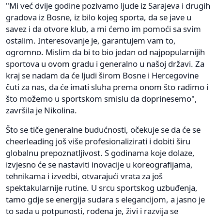
"Mi već dvije godine pozivamo ljude iz Sarajeva i drugih
gradova iz Bosne, iz bilo kojeg sporta, da se jave u
savez i da otvore klub, a mi ćemo im pomoći sa svim
ostalim. Interesovanje je, garantujem vam to,
ogromno. Mislim da bi to bio jedan od najpopularnijih
sportova u ovom gradu i generalno u našoj državi. Za
kraj se nadam da će ljudi širom Bosne i Hercegovine
čuti za nas, da će imati sluha prema onom što radimo i
što možemo u sportskom smislu da doprinesemo",
završila je Nikolina.
Što se tiče generalne budućnosti, očekuje se da će se
cheerleading još više profesionalizirati i dobiti širu
globalnu prepoznatljivost. S godinama koje dolaze,
izvjesno će se nastaviti inovacije u koreografijama,
tehnikama i izvedbi, otvarajući vrata za još
spektakularnije rutine. U srcu sportskog uzbuđenja,
tamo gdje se energija sudara s elegancijom, a jasno je
to sada u potpunosti, rođena je, živi i razvija se