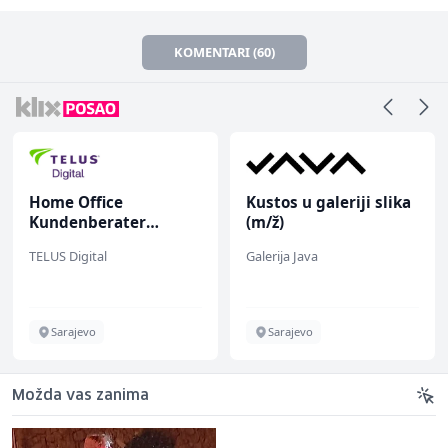
KOMENTARI (60)
Kustos u galeriji slika
Voditelj - Poslovođa
(m/ž)
radova na gradilištu
(m/ž)
Galerija Java
Mibral
Sarajevo
Sarajevo
Možda vas zanima