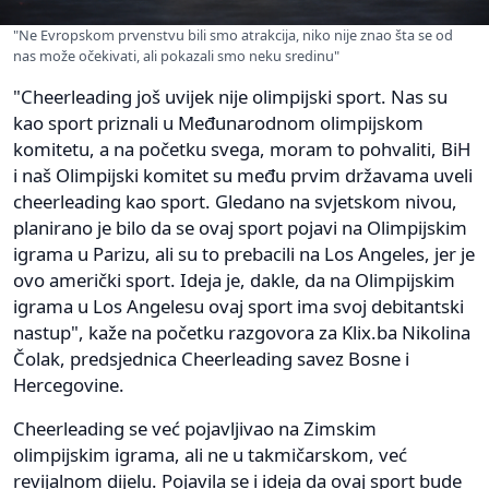
"Ne Evropskom prvenstvu bili smo atrakcija, niko nije znao šta se od
nas može očekivati, ali pokazali smo neku sredinu"
"Cheerleading još uvijek nije olimpijski sport. Nas su
kao sport priznali u Međunarodnom olimpijskom
komitetu, a na početku svega, moram to pohvaliti, BiH
i naš Olimpijski komitet su među prvim državama uveli
cheerleading kao sport. Gledano na svjetskom nivou,
planirano je bilo da se ovaj sport pojavi na Olimpijskim
igrama u Parizu, ali su to prebacili na Los Angeles, jer je
ovo američki sport. Ideja je, dakle, da na Olimpijskim
igrama u Los Angelesu ovaj sport ima svoj debitantski
nastup", kaže na početku razgovora za Klix.ba Nikolina
Čolak, predsjednica Cheerleading savez Bosne i
Hercegovine.
Cheerleading se već pojavljivao na Zimskim
olimpijskim igrama, ali ne u takmičarskom, već
revijalnom dijelu. Pojavila se i ideja da ovaj sport bude