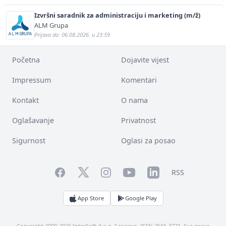
Izvršni saradnik za administraciju i marketing (m/ž)
ALM Grupa
Prijava do: 06.08.2026. u 23:59
Početna
Dojavite vijest
Impressum
Komentari
Kontakt
O nama
Oglašavanje
Privatnost
Sigurnost
Oglasi za posao
Facebook
YouTube
LinkedIn
Twitter
Instagram
RSS
App Store
Google Play
Copyright 2000-2026 InterSoft d.o.o. Sarajevo. ISSN 2566-3771. Sva prava