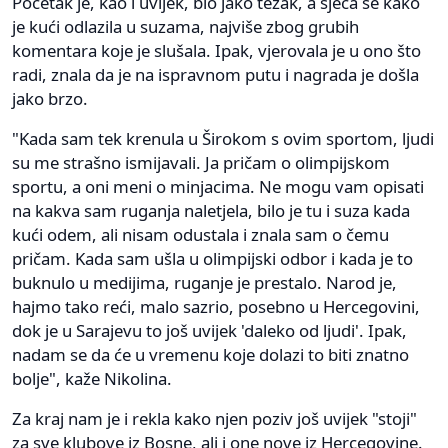
Početak je, kao i uvijek, bio jako težak, a sjeća se kako
je kući odlazila u suzama, najviše zbog grubih
komentara koje je slušala. Ipak, vjerovala je u ono što
radi, znala da je na ispravnom putu i nagrada je došla
jako brzo.
"Kada sam tek krenula u Širokom s ovim sportom, ljudi
su me strašno ismijavali. Ja pričam o olimpijskom
sportu, a oni meni o minjacima. Ne mogu vam opisati
na kakva sam ruganja naletjela, bilo je tu i suza kada
kući odem, ali nisam odustala i znala sam o čemu
pričam. Kada sam ušla u olimpijski odbor i kada je to
buknulo u medijima, ruganje je prestalo. Narod je,
hajmo tako reći, malo sazrio, posebno u Hercegovini,
dok je u Sarajevu to još uvijek 'daleko od ljudi'. Ipak,
nadam se da će u vremenu koje dolazi to biti znatno
bolje", kaže Nikolina.
Za kraj nam je i rekla kako njen poziv još uvijek "stoji"
za sve klubove iz Bosne, ali i one nove iz Hercegovine.