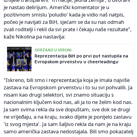
je nastao delirijum. Američki komentator je u
pozitivnom smislu 'poludio' kada je vidio naš natpis,
počeo je navijati za BiH, sjećam se da su nas odmah
zvali roditelji i rekli da svi prate i čekaju naše rezultate",
kaže Nikolina pa nastavlja:
ODRŽANO U VERONI
Reprezentacija BiH po prvi put nastupila na
Evropskom prvenstvu u cheerleadingu
"Iskreno, bili smo i reprezentacija koja je imala najviše
zastava na Evropskom prvenstvu i to su svi pohvalili. Ja
nisam kao drugi selektori, svi znamo situaciju s
nacionalnim ključem kod nas, ali ja to ne želim kod nas.
Ja sam svima rekla da sve dopuštam, sve dok se drugi
ne vrijeđaju, a na kraju, svako dijete je ponijelo zastavu
'iz svog mjesta'. Ja sam šaljivo rekla da nam je na kraju
samo američka zastava nedostajala. Bili smo pokazatelj