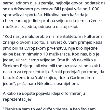
samo jednom dijelu zemlje, najbolje govori podatak da
se na državnom prvenstvu BiH pojavi više od 1.000
sportašica i sportaša. Nikolina nam kaže da je
cheerleading jedini sprot na svijetu u kojem su žene i
muškarci zajedno, odnosno u istoj ekipi.
"Kod nas je malo problem s mentalitetom i kulturom
znanja o ovom sportu, a navest ću vam primjer, kada
smo bili na Evropskom prvenstvu, nije bilo nijedne
ekipe bez minimalno 10 muškaraca. Kod nas, bio je
jedan, ali reći ćemo vrijedan. Ima ih još nekoliko u
Širokom Brijegu, ali nisu bili tog uzrasta za odlazak i
nastup za reprezentaciju. Široki prednjači po tome, da
tako kažem, ima 'čak' trojicu, dok u Gackom ima
jedan", priča nam Nikolina s osmijehom.
A kako se uopšte pojavila ideja o formiranju
reprezentacije?
"Planirala sam to već duže vrijeme, a kao što sam