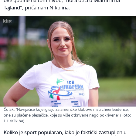
ove godine na tom nivou, mora otići u Miami ili na
Tajland", priča nam Nikolina.
Čolak: "Navijačice koje igraju za američke klubove nisu cheerleaderice,
one su plaćene plesačice, koje su više otkrivene nego pokrivene" (Foto:
I. L./Klix.ba)
Koliko je sport popularan, iako je faktički zastupljen u