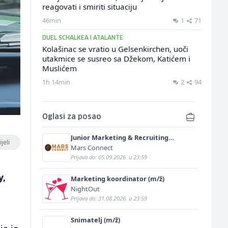
reagovati i smiriti situaciju
46min
1
71
DUEL SCHALKEA I ATALANTE
Kolašinac se vratio u Gelsenkirchen, uoči
utakmice se susreo sa Džekom, Katićem i
Muslićem
1h 14min
2
94
Oglasi za posao
Junior Marketing & Recruiting
jeli
Specialist (m/ž)
Mars Connect
Prijava do: 05.09.2026. u 23:59
y,
Marketing koordinator (m/ž)
NightOut
Prijava do: 31.08.2026. u 23:59
Snimatelj (m/ž)