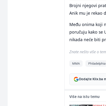
Brojni njegovi prat
Anik mu je rekao 
Među onima koji ni
poručuju kako se U
nikada neće biti p
Znate nešto više o temi 
MMA
Philadelphia
Dodajte Klix.ba 
Više na istu temu