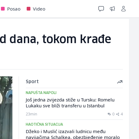
Posao
Video
ed dana, tokom krađe
Sport
NAPUŠTA NAPOLI
Još jedna zvijezda stiže u Tursku: Romelu
Lukaku sve bliži transferu u Istanbul
23min
0
4
HAOTIČNA SITUACIJA
Džeko i Muslić izazvali ludnicu među
navijačima Schalkea, obezbjeđenje moralo