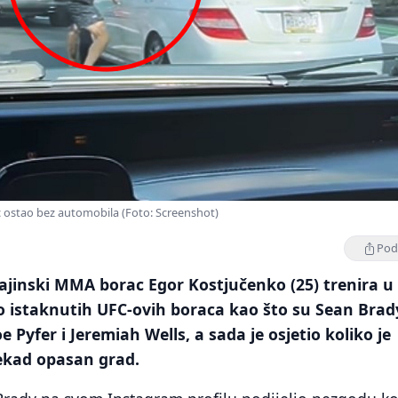
c ostao bez automobila (Foto: Screenshot)
Podi
ajinski MMA borac Egor Kostjučenko (25) trenira u
o istaknutih UFC-ovih boraca kao što su Sean Brad
e Pyfer i Jeremiah Wells, a sada je osjetio koliko je
ekad opasan grad.