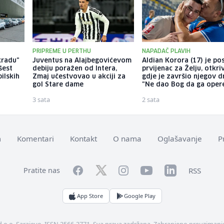
PRIPREME U PERTHU
NAPADAČ PLAVIH
kradu"
Juventus na Alajbegovićevom
Aldian Korora (17) je po
šest
debiju poražen od Intera,
prvijenac za Želju, otkr
ilskih
Zmaj učestvovao u akciji za
gdje je završio njegov d
gol Stare dame
"Ne dao Bog da ga oper
3 sata
2 sata
m
Komentari
Kontakt
O nama
Oglašavanje
P
Facebook
YouTube
LinkedIn
Twitter
Instagram
RSS
Pratite nas
App Store
Google Play
d.o.o. Sarajevo. ISSN 2566-3771. Sva prava zadržana. Zabranjeno preuzimanje