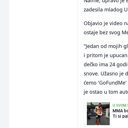
Naime, upravo je 
zadesila mladog U
Objavio je video 
ostaje bez svog M
"Jedan od mojih g
i pritom je upucan
dečko ima 24 godin
snove. Užasno je 
ćemo 'GoFundMe' a
je ostao u tom aut
U SVOM 
MMA bor
Ti si p