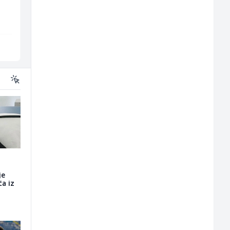
(m/ž)
MC-Stella
Mars Connect
Velika Kladuša
Sarajevo
je
a iz