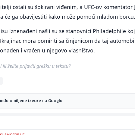
itelji ostali su šokirani viđenim, a UFC-ov komentator 
da će ga obavijestiti kako može pomoći mladom borcu
su iznenađeni našli su se stanovnici Philadelphije koj
krajinac mora pomiriti sa činjenicom da taj automobi
ronađen i vraćen u njegovo vlasništvo.
ili želite prijaviti grešku u tekstu?
među omiljene izvore na Googlu