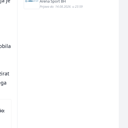
ja je
Arena Sport BH
Prijava do: 14.08.2026. u 23:59
obila
irat
ega
io: