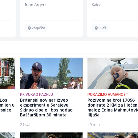
(m/ž)
Irion Argerr
Kalea
Vogošća
Ilijaš
PRIVUKAO PAŽNJU
POKAŽIMO HUMANOST
 Los
Britanski novinar izveo
Pozivom na broj 17056
mljen u
eksperiment u Sarajevu:
donirate 2 KM za liječen
rsnice
Skinuo cipele i bos hodao
malog Edina Mahmutović
Baščaršijom 30 minuta
Ilijaša
21 sat
49 min