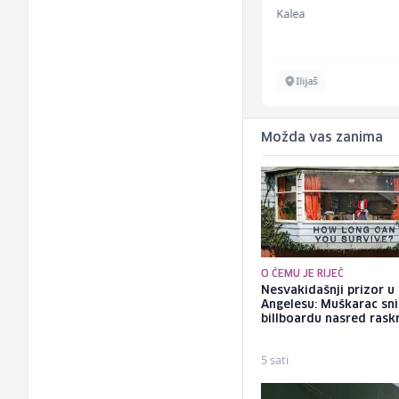
ž)
ž)
Kalea
Kalea
Više lokacija
Ilijaš
Možda vas zanima
O ČEMU JE RIJEČ
Nesvakidašnji prizor u
Angelesu: Muškarac sni
billboardu nasred rask
5 sati