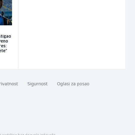
stigao
iveno
res:
ete"
rivatnost
Sigurnost
Oglasi za posao
 sadržaja bez dozvole izdavača.