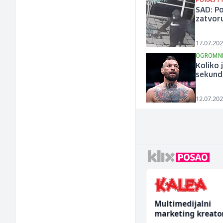
PORAST 
SAD: Po
zatvor
17.07.202
OGROMNI
Koliko 
sekund
12.07.202
Voditelj poslovnice
Multimedijalni
salona namještaja (m/
marketing kreato