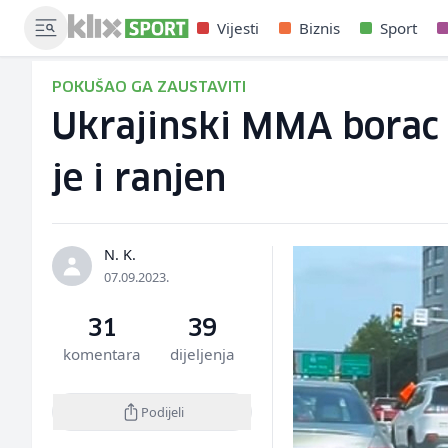
Vijesti
Biznis
Sport
POKUŠAO GA ZAUSTAVITI
Ukrajinski MMA borac 
je i ranjen
N. K.
07.09.2023.
31
39
komentara
dijeljenja
Podijeli