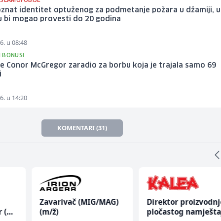
ISLAMOFOBIJE
znat identitet optuženog za podmetanje požara u džamiji, u
u bi mogao provesti do 20 godina
6. u 08:48
 BONUSI
je Conor McGregor zaradio za borbu koja je trajala samo 69
i
6. u 14:20
KOMENTARI (31)
Zavarivač (MIG/MAG)
Direktor proizvodnj
r (m/
(m/ž)
pločastog namješta