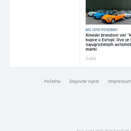
MG I BYD POSEBNO
Kineski brendovi već "
kupce u Evropi: Ovo je 
najugroženijih automob
marki
3 sata
Dojavite vijest
Impressu
Početna
Copyright 2000-2026 InterSoft 