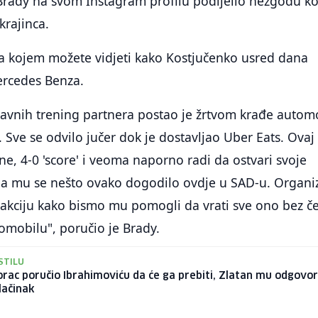
Brady na svom Instagram profilu podijelio nezgodu ko
krajinca.
na kojem možete vidjeti kako Kostjučenko usred dana
ercedes Benza.
lavnih trening partnera postao je žrtvom krađe autom
. Sve se odvilo jučer dok je dostavljao Uber Eats. Ovaj
e, 4-0 'score' i veoma naporno radi da ostvari svoje
da mu se nešto ovako dogodilo ovdje u SAD-u. Organiz
kciju kako bismo mu pomogli da vrati sve ono bez č
omobilu", poručio je Brady.
STILU
ac poručio Ibrahimoviću da će ga prebiti, Zlatan mu odgovor
alačinak