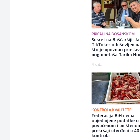
PRIČALI NA BOSANSKOM
Susret na Baščaršiji: J
TikToker oduševljen n
što je upoznao proslav
nogometaša Tarika Ho
4 sata
KONTROLA KVALITETE
Federacija BiH nema
objedinjene podatke o
povučenom i uništeno
prekršaji utvrđeni u 40
kontrola