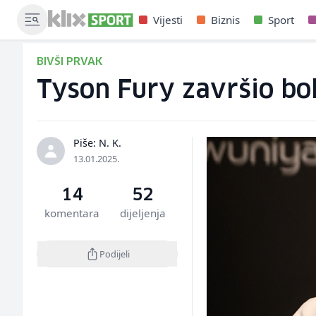
Vijesti
Biznis
Sport
BIVŠI PRVAK
Tyson Fury završio bo
Piše: N. K.
13.01.2025.
14
52
komentara
dijeljenja
Podijeli