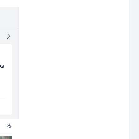
ika
Multimedijalni
Asistent za
marketing kreator (m/
administraciju (m/ž)
ž)
Kalea
Ekopak
Ilijaš
Sarajevo