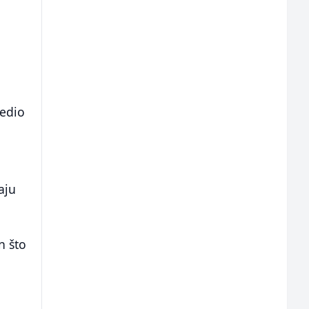
jedio
aju
n što