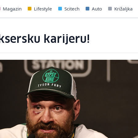
Magazin
Lifestyle
Scitech
Auto
Križaljka
ksersku karijeru!