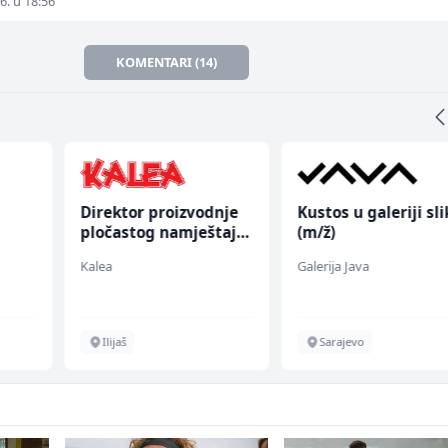
6. u 18:56
KOMENTARI (14)
Direktor proizvodnje
Kustos u galeriji sl
pločastog namještaja
(m/ž)
(m/ž)
Kalea
Galerija Java
chen
Ilijaš
Sarajevo