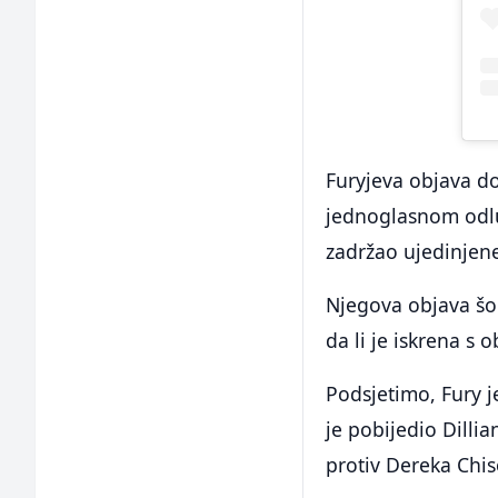
Furyjeva objava d
jednoglasnom odlu
zadržao ujedinjene
Njegova objava šoki
da li je iskrena s 
Podsjetimo, Fury j
je pobijedio Dillia
protiv Dereka Chis