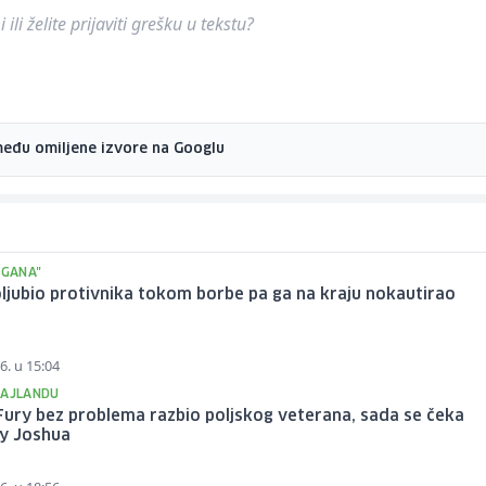
ili želite prijaviti grešku u tekstu?
među omiljene izvore na Googlu
IGANA"
ljubio protivnika tokom borbe pa ga na kraju nokautirao
6. u 15:04
TAJLANDU
ury bez problema razbio poljskog veterana, sada se čeka
y Joshua