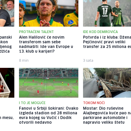
PROTRAĆENI TALENT
IDE KOD DEMIROVIĆA
apanski
Alen Halilović će novim
Potvrda i iz kluba: Džen
akon
transferom sam sebe
Pejčinović pravi veliki
ljenog
nadmašiti: Ide van Evrope u
transfer za 25 miliona e
džića
13. klub u karijeri?
8 min
3 sata
I TO JE MOGUĆE
TOKOM NOĆI
Fanovi u Srbiji šokirani: Ovako
Mostar: Dio ruševine
izgleda stadion od 28 miliona
Alajbegovića kuće pao n
m mesu,
eura kojeg su Vučić i Dodik
parkirane automobile i
otvorili nedavno
napravio veliku štetu