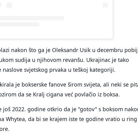
olazi nakon što ga je Oleksandr Usik u decembru pobi
kom sudija u njihovom revanšu. Ukrajinac je tako
 naslove svjetskog prvaka u teškoj kategoriji.
rala je bokserske fanove širom svijeta, ali neki se pit
obzirom da se Kralj cigana već povlačio iz boksa.
e još 2022. godine otkrio da je "gotov" s boksom nako
na Whytea, da bi se krajem iste te godine vratio u ring
ore.