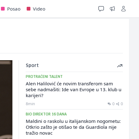
Posao
Video
Sport
PROTRAĆENI TALENT
Alen Halilović će novim transferom sam
sebe nadmašiti: Ide van Evrope u 13. klub u
karijeri?
8min
0
0
BIO DIREKTOR 16 DANA
Maldini o raskolu u italijanskom nogometu:
Otkrio zašto je otišao te da Guardiola nije
tražio novac