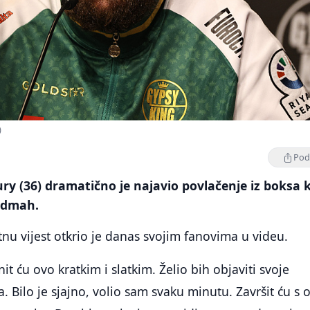
)
Podi
ry (36) dramatično je najavio povlačenje iz boksa 
odmah.
tnu vijest otkrio je danas svojim fanovima u videu.
it ću ovo kratkim i slatkim. Želio bih objaviti svoje
. Bilo je sjajno, volio sam svaku minutu. Završit ću s 