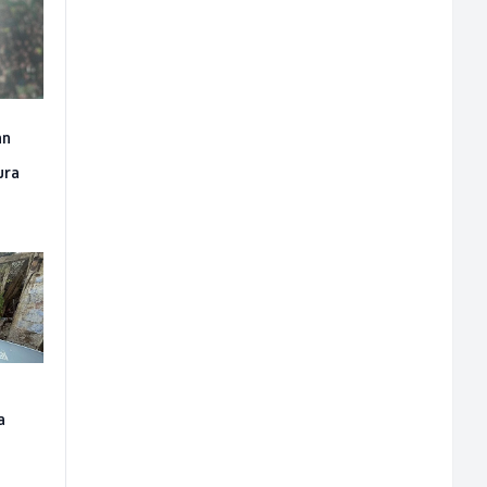
an
ura
a