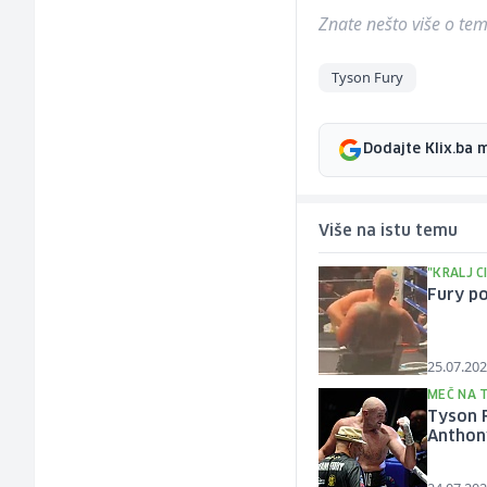
Znate nešto više o temi 
Tyson Fury
Dodajte Klix.ba 
Više na istu temu
"KRALJ C
Fury po
25.07.202
MEČ NA 
Tyson F
Anthon