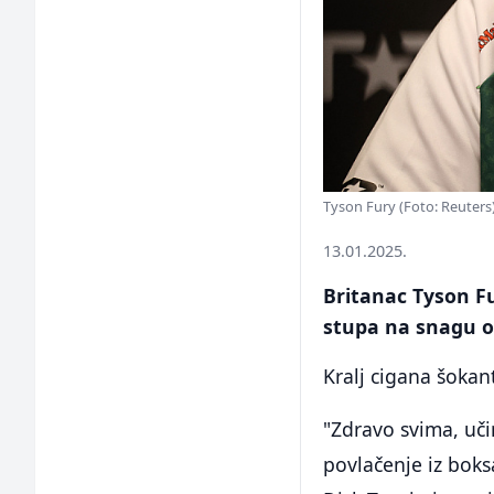
Tyson Fury (Foto: Reuters
13.01.2025.
Britanac Tyson Fu
stupa na snagu 
Kralj cigana šokan
"Zdravo svima, učin
povlačenje iz boksa