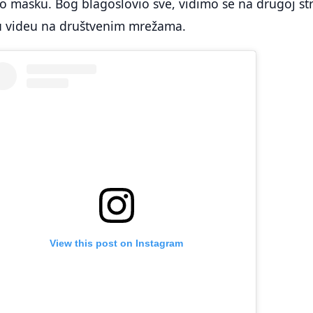
io masku. Bog blagoslovio sve, vidimo se na drugoj str
 u videu na društvenim mrežama.
View this post on Instagram