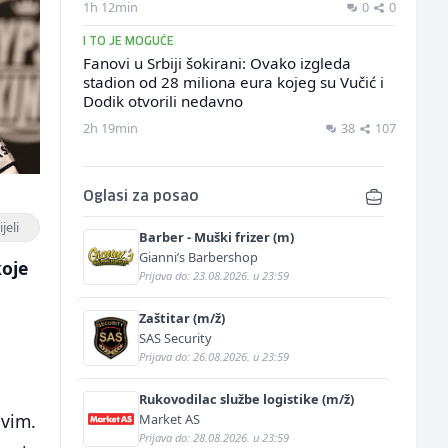
1h 12min
0
0
I TO JE MOGUĆE
Fanovi u Srbiji šokirani: Ovako izgleda
stadion od 28 miliona eura kojeg su Vučić i
Dodik otvorili nedavno
2h 19min
38
107
Oglasi za posao
jeli
Barber - Muški frizer (m)
Gianni’s Barbershop
koje
Prijava do: 23.08.2026. u 23:59
Zaštitar (m/ž)
SAS Security
Prijava do: 26.08.2026. u 23:59
Rukovodilac službe logistike (m/ž)
ovim.
Market AS
Prijava do: 28.08.2026. u 23:59