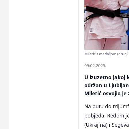
Miletić s medaljom (drugi s
09.02.2025.
U izuzetno jakoj 
održan u Ljubljan
Miletić osvojio je
Na putu do trijumf
pobjeda. Redom je
(Ukrajina) i Segev