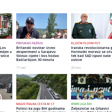
PRIVUKAO PAŽNJU
KLJUČNI PLOVNI PUT
 Los
Britanski novinar izveo
Iranska revolucionarna 
mljen u
eksperiment u Sarajevu:
Hormuški moreuz se ot
rsnice
Skinuo cipele i bos hodao
tek kad SAD ispuni naše
Baščaršijom 30 minuta
uslove
17 sati
26 min
MAGISTRALNA CESTA M-17
WWIN LIGA BIH
Putnici ka jugu BiH godinama
Željezničar na Grbavici