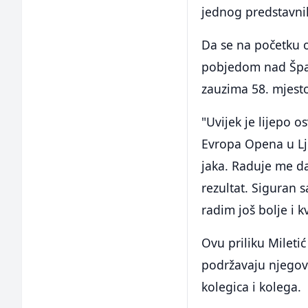
jednog predstavni
Da se na početku o
pobjedom nad Špa
zauzima 58. mjesto 
"Uvijek je lijepo 
Evropa Opena u Lju
jaka. Raduje me d
rezultat. Siguran 
radim još bolje i k
Ovu priliku Miletić 
podržavaju njegov 
kolegica i kolega.