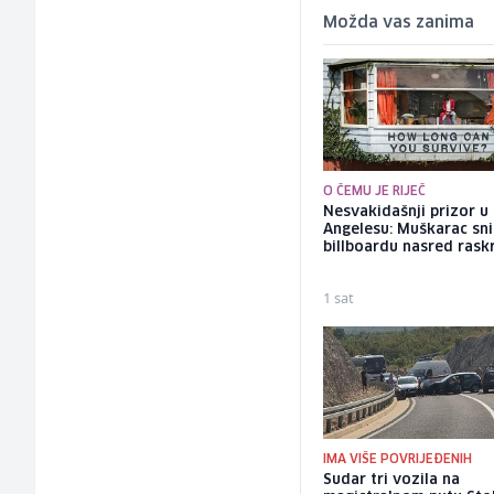
Možda vas zanima
O ČEMU JE RIJEČ
Nesvakidašnji prizor u
Angelesu: Muškarac sni
billboardu nasred rask
1 sat
IMA VIŠE POVRIJEĐENIH
Sudar tri vozila na