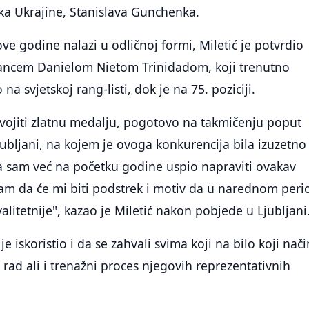
ka Ukrajine, Stanislava Gunchenka.
ve godine nalazi u odličnoj formi, Miletić je potvrdio
ncem Danielom Nietom Trinidadom, koji trenutno
na svjetskoj rang-listi, dok je na 75. poziciji.
osvojiti zlatnu medalju, pogotovo na takmičenju poput
bljani, na kojem je ovoga konkurencija bila izuzetno
a sam već na početku godine uspio napraviti ovakav
sam da će mi biti podstrek i motiv da u narednom per
valitetnije", kazao je Miletić nakon pobjede u Ljubljani
je iskoristio i da se zahvali svima koji na bilo koji nači
rad ali i trenažni proces njegovih reprezentativnih