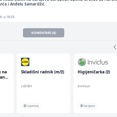
ića i Anđelu Samardžić
6. u 18:33
KOMENTARI (8)
k na
Skladišni radnik (m/ž)
Higijeničarka (ž)
anju
Lidl BH
Invictus
Lepenica
Sarajevo