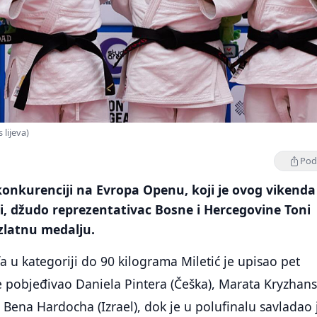
 lijeva)
Podi
konkurenciji na Evropa Openu, koji je ovog vikenda
i, džudo reprezentativac Bosne i Hercegovine Toni
 zlatnu medalju.
a u kategoriji do 90 kilograma Miletić je upisao pet
 pobjeđivao Daniela Pintera (Češka), Marata Kryzhan
a Bena Hardocha (Izrael), dok je u polufinalu savladao 