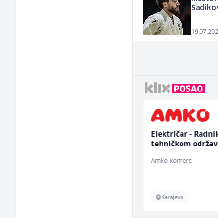
Sadikov
19.07.202
Konobar (m/ž)
Električar - Radni
tehničkom održav
(m/ž)
Borbono
Amko komerc
Sarajevo
Sarajevo