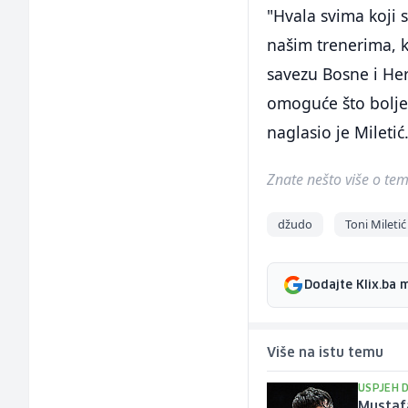
"Hvala svima koji 
našim trenerima, k
savezu Bosne i He
omoguće što bolje
naglasio je Miletić
Znate nešto više o temi 
džudo
Toni Miletić
Dodajte Klix.ba 
Više na istu temu
USPJEH 
Mustafa