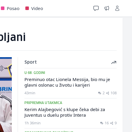
Posao
Video
bljani
Sport
U 68. GODINI
Preminuo otac Lionela Messija, bio mu je
glavni oslonac u životu i karijeri
43min
2
108
PRIPREMNA UTAKMICA
Kerim Alajbegović s klupe čeka debi za
Juventus u duelu protiv Intera
1h 36min
16
9