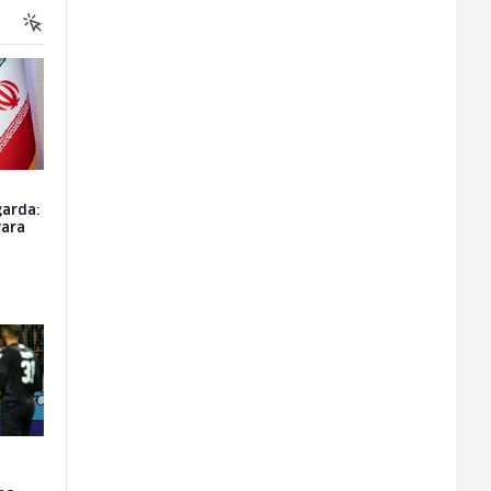
garda:
vara