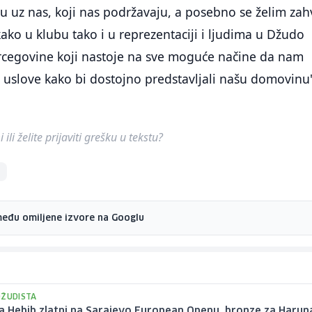
su uz nas, koji nas podržavaju, a posebno se želim zahv
ako u klubu tako i u reprezentaciji i ljudima u Džudo
rcegovine koji nastoje na sve moguće načine da nam
 uslove kako bi dostojno predstavljali našu domovinu
.
ili želite prijaviti grešku u tekstu?
među omiljene izvore na Googlu
DŽUDISTA
 Hebib zlatni na Sarajevo European Openu, bronze za Harun