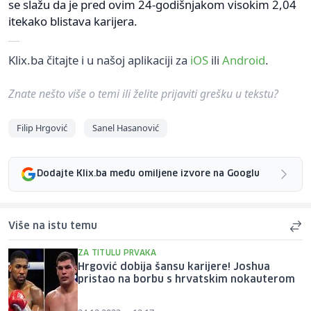
se slažu da je pred ovim 24-godišnjakom visokim 2,04
itekako blistava karijera.
Klix.ba čitajte i u našoj aplikaciji za
iOS
ili
Android
.
Znate nešto više o temi ili želite prijaviti grešku u tekstu?
Filip Hrgović
Sanel Hasanović
Dodajte Klix.ba među omiljene izvore na Googlu
Više na istu temu
ZA TITULU PRVAKA
Hrgović dobija šansu karijere! Joshua
pristao na borbu s hrvatskim nokauterom