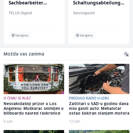
Sachbearbeiter
Schaltungsabteilung
(m/w/d) für einen
(m/w)
TELUS Digital
Servicepoint
bekannten deutschen
Energieversorger
Sarajevo
Sarajevo
Možda vas zanima
O ČEMU JE RIJEČ
PREDUGO RADIO U LERU
Nesvakidašnji prizor u Los
Zaštitari u SAD-u godinu dana
Angelesu: Muškarac snimljen u
nisu gasili auto: Mehaničar
billboardu nasred raskrsnice
ostao šokiran stanjem motora
6 sati
12 sati