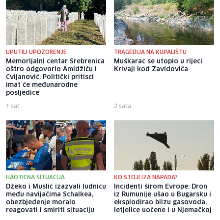
UPUTILI UPOZORENJE
TRAGEDIJA NA KUPALIŠTU
Memorijalni centar Srebrenica
Muškarac se utopio u rijeci
oštro odgovorio Amidžiću i
Krivaji kod Zavidovića
Cvijanović: Politički pritisci
imat će međunarodne
posljedice
1 sat
2 sata
HAOTIČNA SITUACIJA
KO STOJI IZA NAPADA?
Džeko i Muslić izazvali ludnicu
Incidenti širom Evrope: Dron
među navijačima Schalkea,
iz Rumunije ušao u Bugarsku i
obezbjeđenje moralo
eksplodirao blizu gasovoda,
reagovati i smiriti situaciju
letjelice uočene i u Njemačkoj