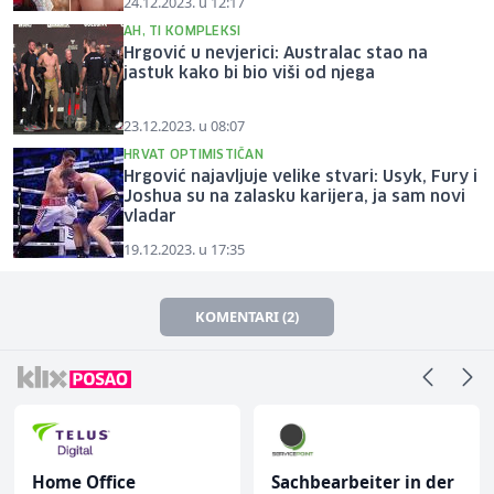
24.12.2023. u 12:17
AH, TI KOMPLEKSI
Hrgović u nevjerici: Australac stao na
jastuk kako bi bio viši od njega
23.12.2023. u 08:07
HRVAT OPTIMISTIČAN
Hrgović najavljuje velike stvari: Usyk, Fury i
Joshua su na zalasku karijera, ja sam novi
vladar
19.12.2023. u 17:35
KOMENTARI (2)
Home Office
Sachbearbeiter in der