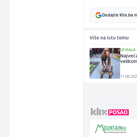
Dodajte Klix.ba 
Više na istu temu
UPISALA
Najveća
velikom
11.06.202