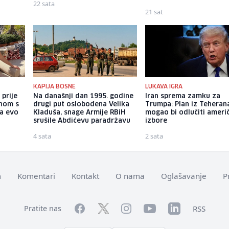
22 sata
21 sat
KAPIJA BOSNE
LUKAVA IGRA
 prije
Na današnji dan 1995. godine
Iran sprema zamku za
enom s
drugi put oslobođena Velika
Trumpa: Plan iz Teheran
 a evo
Kladuša, snage Armije RBiH
mogao bi odlučiti ameri
srušile Abdićevu paradržavu
izbore
4 sata
2 sata
m
Komentari
Kontakt
O nama
Oglašavanje
P
Facebook
YouTube
LinkedIn
Twitter
Instagram
RSS
Pratite nas