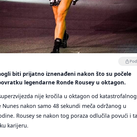
Podi
ogli biti prijatno iznenađeni nakon što su počele
o povratku legendarne Ronde Rousey u oktagon.
perzvijezda nije kročila u oktagon od katastrofalnog
 Nunes nakon samo 48 sekundi meča održanog u
dine. Rousey se nakon tog poraza odlučila povući i t
ku karijeru.