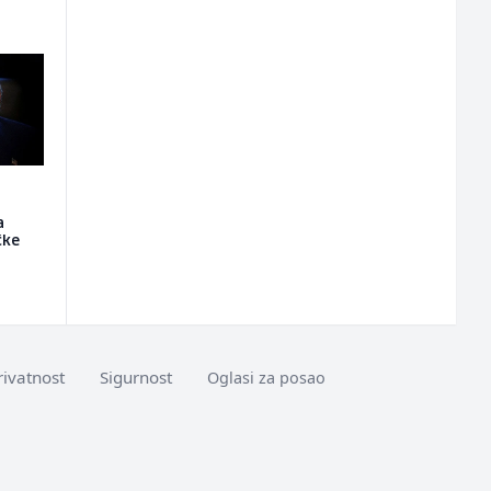
a
čke
rivatnost
Sigurnost
Oglasi za posao