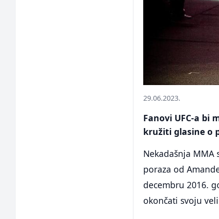
29.06.2023.
Fanovi UFC-a bi m
kružiti glasine 
Nekadašnja MMA su
poraza od Amande
decembru 2016. go
okončati svoju veli