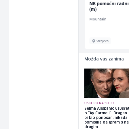
Građevinski inženjer
NK pomoćni radni
(m/ž)
(m)
MC-Stella
Mountain
Velika Kladuša
Sarajevo
Možda vas zanima
USKORO NA SFF-U
Selma Alispahić ususret
o "Ay Carmeli": Dragan 
bi bio ponosan; nikada
pomislila da igram s n
drugim