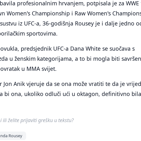
bavila profesionalnim hrvanjem, potpisala je za WWE 
wn Women's Championship i Raw Women's Champions
stvu iz UFC-a, 36-godišnja Rousey je i dalje jedno o
borilačkim sportovima.
ovukla, predsjednik UFC-a Dana White se suočava s
da u ženskim kategorijama, a to bi mogla biti savrše
povratak u MMA svijet.
Jon Anik vjeruje da se ona može vratiti te da je vrije
a bi ona, ukoliko odluči ući u oktagon, definitivno bil
ili želite prijaviti grešku u tekstu?
nda Rousey