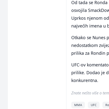
Od tada se Ronda 
osvojila SmackDo
Uprkos njenom odsu
najvećih imena u 
Otkako se Nunes p
nedostatkom zvijez
prilika za Rondin 
UFC-ov komentator 
prilike. Dodao je d
konkurentna.
Znate nešto više o temi 
MMA
UFC
Ro