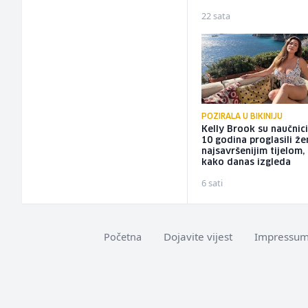
22 sata
POZIRALA U BIKINIJU
Kelly Brook su naučnici
10 godina proglasili ž
najsavršenijim tijelom,
kako danas izgleda
6 sati
Dojavite vijest
Impressu
Početna