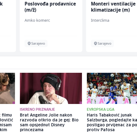
k
Poslovođa prodavnice
Monteri ventilacije 
(m/ž)
klimatizacije (m)
Amko komerc
Interclima
Sarajevo
Sarajevo
ISKRENO PRIZNANJE
EVROPSKA LIGA
 filmu
Brat Angeline Jolie nakon
Haris Tabaković junak
Jovičić
razvoda otkrio da je gej: Bio
Salzburga, pogledajte k
 nisam
sam opsjednut Disney
postigao prvijenac za p
ekim
princezama
protiv Pafosa