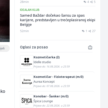
28min
4
5
IDEALAN KLUB
Samed Baždar dočekao šansu za spas
karijere, predstavljen u trećeplasiranoj ekipi
Belgije
52min
1
27
Oglasi za posao
jeli
Kozmetičarka (ž)
Idelle studio
Prijava do: 16.08.2026. u 23:59
Kozmetičar - Fizioterapeut (m/ž)
Aurea Koncept
Prijava do: 07.08.2026. u 23:59
ako
Konobar - Šanker (m/ž)
Špica Lounge
Prijava do: 22.08.2026. u 23:59