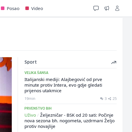
Posao
Video
Sport
VELIKA ŠANSA
Italijanski mediji: Alajbegović od prve
minute protiv Intera, evo gdje gledati
prijenos utakmice
19min
3
25
PRVENSTVO BIH
Uživo
/
Željezničar - BSK od 20 sati: Počinje
nova sezona bh. nogometa, uzdrmani Željo
protiv novajlije