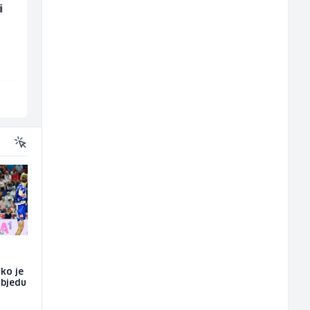
i
Direktor proizvodnje
Električar - Radnik n
pločastog namještaja
tehničkom održavanj
(m/ž)
(m/ž)
Kalea
Amko komerc
Ilijaš
Sarajevo
ako je
objedu