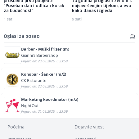
proslavio prvu pobjedu:
10 godina proglasili ženom s
"Poseban dan i odličan korak
najsavršenijim tijelom, a evo
za budućnost"
kako danas izgleda
1 sat
9 sati
Oglasi za posao
Barber - Muški frizer (m)
Gianni’s Barbershop
Prijava do: 23.08.2026. u 23:59
Konobar - Šanker (m/ž)
CK Ristorante
Prijava do: 23.08.2026. u 23:59
Marketing koordinator (m/ž)
NightOut
Prijava do: 31.08.2026. u 23:59
Početna
Dojavite vijest