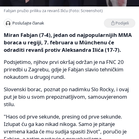
Fabjan pružio priliku za revanš Iliću (Foto: Screenshot)
Podijeli
Poslušajte članak
Miran Fabjan (7-4), jedan od najpopularnijih MMA
boraca u regiji, 7. februara u Münchenu će
odraditi revanš protiv Aleksandra Ilića (17-7).
Podsjetimo, njihov prvi okršaj održan je na FNC 20
priredbi u Zagrebu, gdje je Fabjan slavio tehničkim
nokautom u drugoj rundi.
Slovenski borac, poznat po nadimku Slo Rocky, i ovaj
put je bio u svom prepoznatljivom, samouvjerenom
stilu.
"Haos od prve sekunde, presing od prve sekunde.
Izlupat ću ga kao nikad nikoga. Samo je pitanje
vremena kada će mu sudija spasiti život", poručio je
Fabjan, a zatim nastavio s provokacijama.