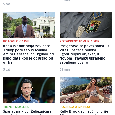
5 sati
POTOPILO GA IME
POTVRĐENO IZ MUP-A SBK
Kada islamofobija zavlada:
Provjerava se povezanost: U
Trump podržao kršćanina
Vitezu bačena bomba u
Amira Hassana, on izgubio od
ugostiteljski objekat, u
kandidata koji je odustao od
Novom Travniku ukradeno i
utrke
zapaljeno vozilo
5 sati
58 min
TRENER MUSLERA
POZIRALA U BIKINIJU
Španac na klupi Željezničara
Kelly Brook su naučnici prije