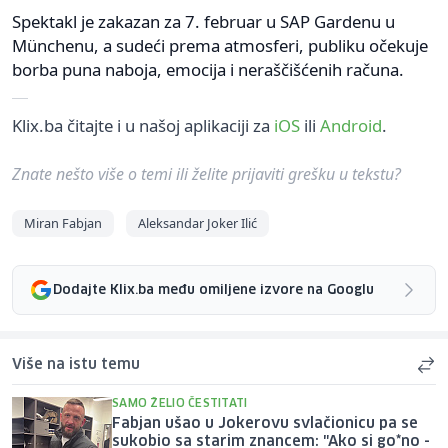
Spektakl je zakazan za 7. februar u SAP Gardenu u
Münchenu, a sudeći prema atmosferi, publiku očekuje
borba puna naboja, emocija i neraščišćenih računa.
Klix.ba čitajte i u našoj aplikaciji za
iOS
ili
Android
.
Znate nešto više o temi ili želite prijaviti grešku u tekstu?
Miran Fabjan
Aleksandar Joker Ilić
Dodajte Klix.ba među omiljene izvore na Googlu
Više na istu temu
SAMO ŽELIO ČESTITATI
Fabjan ušao u Jokerovu svlačionicu pa se
sukobio sa starim znancem: "Ako si go*no -