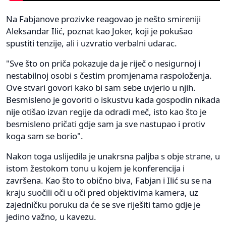
Na Fabjanove prozivke reagovao je nešto smireniji
Aleksandar Ilić, poznat kao Joker, koji je pokušao
spustiti tenzije, ali i uzvratio verbalni udarac.
"Sve što on priča pokazuje da je riječ o nesigurnoj i
nestabilnoj osobi s čestim promjenama raspoloženja.
Ove stvari govori kako bi sam sebe uvjerio u njih.
Besmisleno je govoriti o iskustvu kada gospodin nikada
nije otišao izvan regije da odradi meč, isto kao što je
besmisleno pričati gdje sam ja sve nastupao i protiv
koga sam se borio".
Nakon toga uslijedila je unakrsna paljba s obje strane, u
istom žestokom tonu u kojem je konferencija i
završena. Kao što to obično biva, Fabjan i Ilić su se na
kraju suočili oči u oči pred objektivima kamera, uz
zajedničku poruku da će se sve riješiti tamo gdje je
jedino važno, u kavezu.