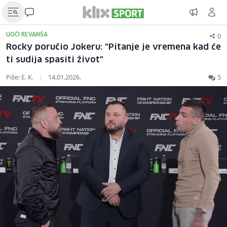
0
UOČI REVANŠA
Rocky poručio Jokeru: "Pitanje je vremena kad će
ti sudija spasiti život"
Piše: E. K.
|
14.01.2026.
5