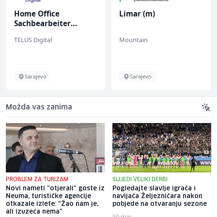
Home Office
Limar (m)
Sachbearbeiter
(m/w/d) für einen
TELUS Digital
Mountain
bekannten deutschen
Energieversorger
Sarajevo
Sarajevo
Možda vas zanima
PROBLEM ZA TURIZAM
SLIJEDI VELIKI DERBI
Novi nameti "otjerali" goste iz
Pogledajte slavlje igrača i
Neuma, turističke agencije
navijača Željezničara nakon
otkazale izlete: "Žao nam je,
pobjede na otvaranju sezone
ali izuzeća nema"
59 min