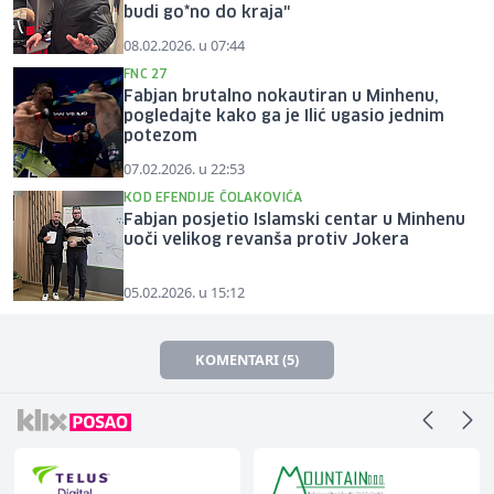
budi go*no do kraja"
08.02.2026. u 07:44
FNC 27
Fabjan brutalno nokautiran u Minhenu,
pogledajte kako ga je Ilić ugasio jednim
potezom
07.02.2026. u 22:53
KOD EFENDIJE ČOLAKOVIĆA
Fabjan posjetio Islamski centar u Minhenu
uoči velikog revanša protiv Jokera
05.02.2026. u 15:12
KOMENTARI (5)