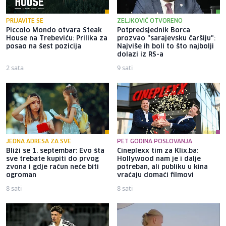
PRIJAVITE SE
ZELJKOVIĆ OTVORENO
Piccolo Mondo otvara Steak
Potpredsjednik Borca
House na Trebeviću: Prilika za
prozvao "sarajevsku čaršiju":
posao na šest pozicija
Najviše ih boli to što najbolji
dolazi iz RS-a
2 sata
9 sati
JEDNA ADRESA ZA SVE
PET GODINA POSLOVANJA
Bliži se 1. septembar: Evo šta
Cineplexx tim za Klix.ba:
sve trebate kupiti do prvog
Hollywood nam je i dalje
zvona i gdje račun neće biti
potreban, ali publiku u kina
ogroman
vraćaju domaći filmovi
8 sati
8 sati