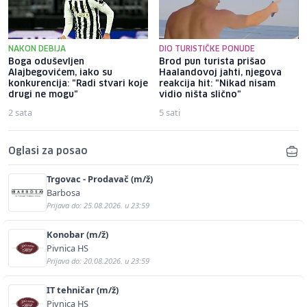
NAKON DEBIJA
DIO TURISTIČKE PONUDE
Boga oduševljen
Brod pun turista prišao
Alajbegovićem, iako su
Haalandovoj jahti, njegova
konkurencija: "Radi stvari koje
reakcija hit: "Nikad nisam
drugi ne mogu"
vidio ništa slično"
2 sata
5 sati
Oglasi za posao
Trgovac - Prodavač (m/ž)
Barbosa
Prijava do: 25.08.2026. u 23:59
Konobar (m/ž)
Pivnica HS
Prijava do: 20.08.2026. u 23:59
IT tehničar (m/ž)
Pivnica HS