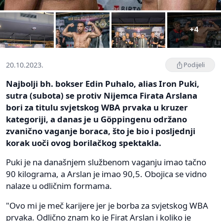
+4
20.10.2023.
Podijeli
Najbolji bh. bokser Edin Puhalo, alias Iron Puki,
sutra (subota) se protiv Nijemca Firata Arslana
bori za titulu svjetskog WBA prvaka u kruzer
kategoriji, a danas je u Göppingenu održano
zvanično vaganje boraca, što je bio i posljednji
korak uoči ovog borilačkog spektakla.
Puki je na današnjem službenom vaganju imao tačno
90 kilograma, a Arslan je imao 90,5. Obojica se vidno
nalaze u odličnim formama.
"Ovo mi je meč karijere jer je borba za svjetskog WBA
prvaka. Odlično znam ko je Firat Arslan i koliko je