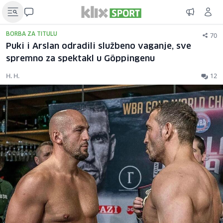
70
BORBA ZA TITULU
Puki i Arslan odradili službeno vaganje, sve
spremno za spektakl u Göppingenu
H. H.
12