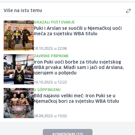
Više na istu temu
ISKAZALI POŠTOVANJE
Puki i Arslan se suočili u Njemačkoj uoči
meča za svjetsku WBA titulu
18.10.2023. u 22:06
ZAVRŠNE PRIPREME
Iron Puki uoči borbe za titulu svjetskog
WBA prvaka: Mlađi sam i jači od Arslana,
vjerujem u pobjedu
16.10.2023. u 12:22
U GÖPPINGENU
Bild najavio veliki meč: Iron Puki se u
Njemačkoj bori za svjetsku WBA titulu
28.09.2023. u 15:02
KOMENTARI (12)