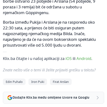
borbe ostvario 23 pobjede i Arslana (54 pobjede, 9
poraza i 3 remija) bit će održana u subotu u
njemačkom Göppingenu.
Borba između Pukija i Arslana je na rasporedu oko
22:30 sata, a prijenos će biti osiguran putem
najpoznatijeg njemačkog medija Bilda. Inače,
najavljeno je da će na ovom bokserskom spektaklu
prisustvovati više od 5.000 ljudu u dvorani.
Klix.ba čitajte i u našoj aplikaciji za
iOS
ili
Android
.
Znate nešto više o temi ili želite prijaviti grešku u tekstu?
Edin Puhalo
Iron Puki
Firat Arslan
Dodajte Klix.ba među omiljene izvore na Googlu