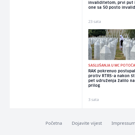
invaliditetom, prvi put 
one sa 50 posto invalid
23 sata
SASLUŠANJA U MC POTOČA
RAK pokrenuo postupa
protiv RTRS-a nakon št
pet udruženja žalilo n
prilog
3 sata
Dojavite vijest
Impressu
Početna