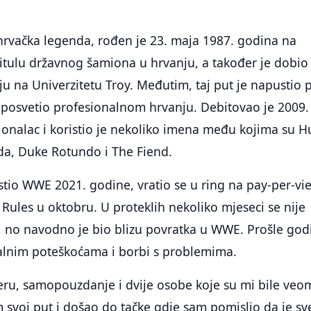
hrvačka legenda, rođen je 23. maja 1987. godina na
e titulu državnog šamiona u hrvanju, a također je dobio
ju na Univerzitetu Troy. Međutim, taj put je napustio p
 posvetio profesionalnom hrvanju. Debitovao je 2009.
onalac i koristio je nekoliko imena među kojima su H
da, Duke Rotundo i The Fiend.
tio WWE 2021. godine, vratio se u ring na pay-per-vi
ules u oktobru. U proteklih nekoliko mjeseci se nije
, no navodno je bio blizu povratka u WWE. Prošle god
alnim poteškoćama i borbi s problemima.
eru, samopouzdanje i dvije osobe koje su mi bile veo
m svoj put i došao do tačke gdje sam pomislio da je sv