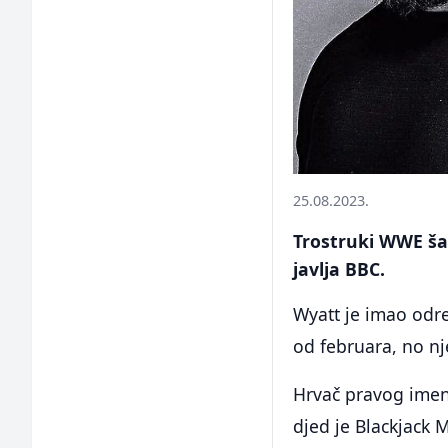
25.08.2023.
Trostruki WWE ša
javlja BBC.
Wyatt je imao odr
od februara, no nj
Hrvač pravog imen
djed je Blackjack 