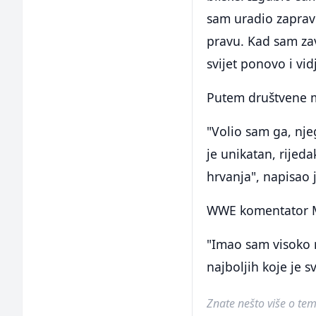
sam uradio zapravo
pravu. Kad sam zav
svijet ponovo i vid
Putem društvene m
"Volio sam ga, nj
je unikatan, rijeda
hrvanja", napisao 
WWE komentator Mic
"Imao sam visoko m
najboljih koje je s
Znate nešto više o temi 