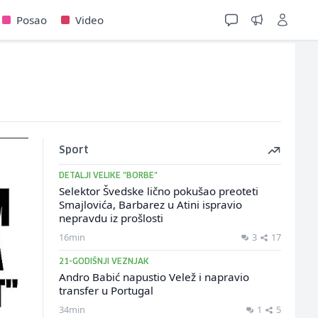
Posao
Video
Sport
DETALJI VELIKE "BORBE"
Selektor Švedske lično pokušao preoteti
Smajlovića, Barbarez u Atini ispravio
nepravdu iz prošlosti
16min
3
17
21-GODIŠNJI VEZNJAK
Andro Babić napustio Velež i napravio
transfer u Portugal
34min
1
5