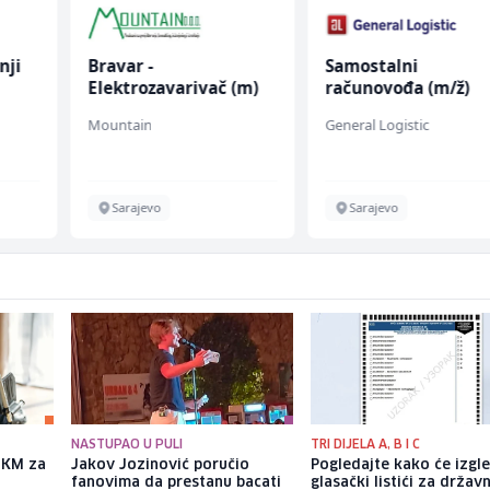
nji
Bravar -
Samostalni
Elektrozavarivač (m)
računovođa (m/ž)
Mountain
General Logistic
Sarajevo
Sarajevo
NASTUPAO U PULI
TRI DIJELA A, B I C
a KM za
Jakov Jozinović poručio
Pogledajte kako će izgl
fanovima da prestanu bacati
glasački listići za državn