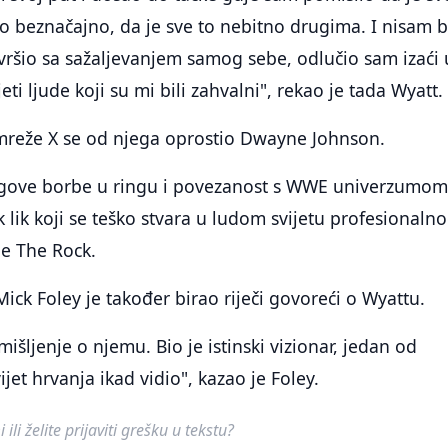
 beznačajno, da je sve to nebitno drugima. I nisam b
ršio sa sažaljevanjem samog sebe, odlučio sam izaći 
jeti ljude koji su mi bili zahvalni", rekao je tada Wyatt.
reže X se od njega oprostio Dwayne Johnson.
egove borbe u ringu i povezanost s WWE univerzumom
k lik koji se teško stvara u ludom svijetu profesionaln
je The Rock.
k Foley je također birao riječi govoreći o Wyattu.
išljenje o njemu. Bio je istinski vizionar, jedan od
vijet hrvanja ikad vidio", kazao je Foley.
ili želite prijaviti grešku u tekstu?