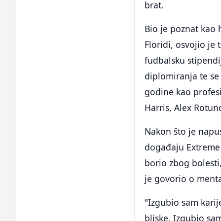
brat.
Bio je poznat kao 
Floridi, osvojio j
fudbalsku stipendi
diplomiranja te se
godine kao profesi
Harris, Alex Rotun
Nakon što je napus
događaju Extreme R
borio zbog bolesti
je govorio o ment
"Izgubio sam karij
bliske. Izgubio sa