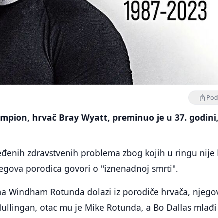
Podi
mpion, hrvač Bray Wyatt, preminuo je u 37. godini
eđenih zdravstvenih problema zbog kojih u ringu nije 
egova porodica govori o "iznenadnoj smrti".
a Windham Rotunda dolazi iz porodiče hrvača, njego
Mullingan, otac mu je Mike Rotunda, a Bo Dallas mlađi