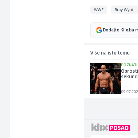
WWE
Bray Wyatt
Dodajte Klix.ba 
Više na istu temu
POZNATI
Oprosti
sekundi
09.07.202