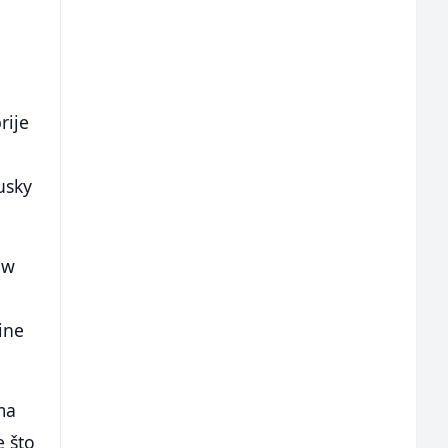
rije
usky
ew
ine
ma
e što