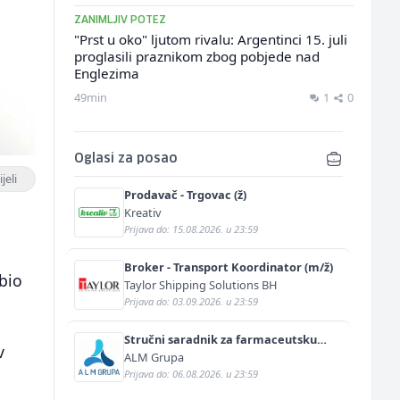
ZANIMLJIV POTEZ
"Prst u oko" ljutom rivalu: Argentinci 15. juli
proglasili praznikom zbog pobjede nad
Englezima
49min
1
0
Oglasi za posao
jeli
Prodavač - Trgovac (ž)
Kreativ
,
Prijava do: 15.08.2026. u 23:59
Broker - Transport Koordinator (m/ž)
bio
Taylor Shipping Solutions BH
Prijava do: 03.09.2026. u 23:59
Stručni saradnik za farmaceutsku
v
prodaju (m/ž)
ALM Grupa
Prijava do: 06.08.2026. u 23:59