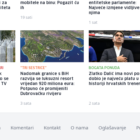
i za
mobitele na binu: Pogazit ću
entitetske parlamente:
iteta
ih
Najveće izmjene vidljive
njima
19 sati
1 sat
RI
"TRI SESTRICE"
BOGATA PONUDA
k
Nadomak granice s BiH
Zlatko Dalić ima novi po
o se
razvija se luksuzni resort
dobio je najveću platu u
a TV
vrijedan 920 miliona eura:
historiji hrvatskih trene
Potpuno će promijeniti
Dubrovačku rivijeru
3 sata
2 sata
m
Komentari
Kontakt
O nama
Oglašavanje
P