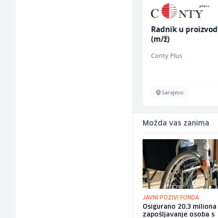
Vozač - Dostavljač C ili
Radnik u proizvod
B kategorije (m/ž)
(m/ž)
Slatko i Slano
Conty Plus
Sarajevo
Sarajevo
Možda vas zanima
JAVNI POZIVI FONDA
Osigurano 20,3 milion
zapošljavanje osoba s