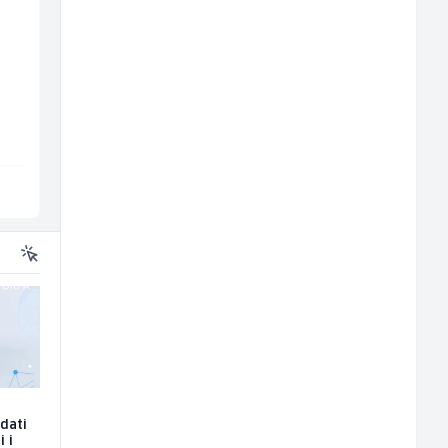
Voditelj poslovnice
Zavarivač (MIG/MAG)
salona namještaja (m/
(m/ž)
ž)
Kalea
Irion Argerr
Više lokacija
Vogošća
edati
i i