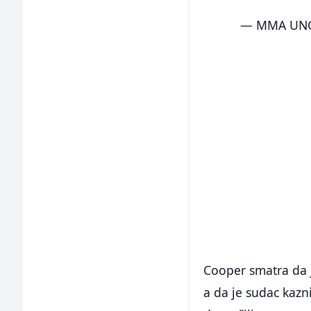
— MMA UN
Cooper smatra da j
a da je sudac kazn