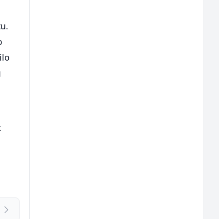
tu.
o
ilo
g
.