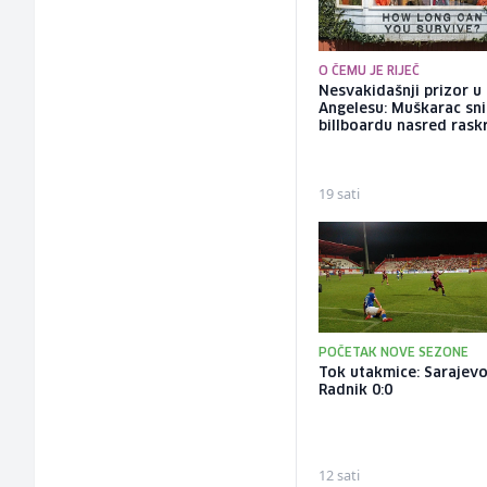
O ČEMU JE RIJEČ
Nesvakidašnji prizor u
Angelesu: Muškarac sni
billboardu nasred rask
19 sati
POČETAK NOVE SEZONE
Tok utakmice: Sarajevo
Radnik 0:0
12 sati