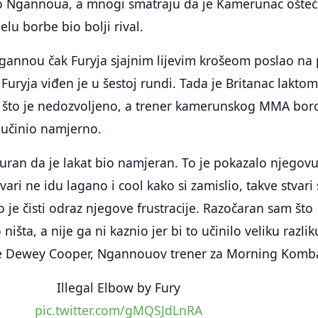
o Ngannoua, a mnogi smatraju da je Kamerunac ošte
elu borbe bio bolji rival.
Ngannou čak Furyja sjajnim lijevim krošeom poslao na
 Furyja viđen je u šestoj rundi. Tada je Britanac lakto
što je nedozvoljeno, a trener kamerunskog MMA bor
o učinio namjerno.
uran da je lakat bio namjeran. To je pokazalo njegov
tvari ne idu lagano i cool kako si zamislio, takve stvari
 je čisti odraz njegove frustracije. Razočaran sam što
ništa, a nije ga ni kaznio jer bi to učinilo veliku razlik
 je Dewey Cooper, Ngannouov trener za Morning Komb
Illegal Elbow by Fury
pic.twitter.com/gMQSJdLnRA