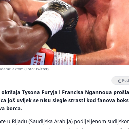
udarac laktom (Foto: Twitter)
Podi
g okršaja Tysona Furyja i Francisa Ngannoua prošl
ca još uvijek se nisu slegle strasti kod fanova boks
va borca.
ote u Rijadu (Saudijska Arabija) podijeljenom sudijsk