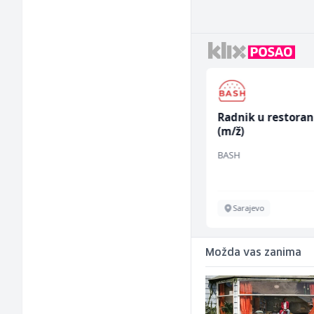
Konobarica (ž)
Radnik u restora
(m/ž)
Bosnian House Restaurant
BASH
Inostranstvo
Sarajevo
Možda vas zanima