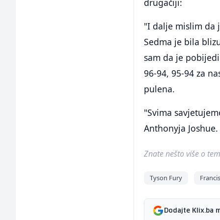
drugačiji:
"I dalje mislim da 
Sedma je bila blizu
sam da je pobijedi
96-94, 95-94 za na
pulena.
"Svima savjetujem
Anthonyja Joshue. 
Znate nešto više o temi 
Tyson Fury
Franc
Dodajte Klix.ba 