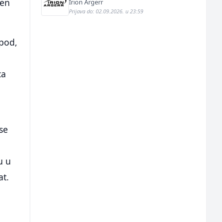
ćen
Irion Argerr
Prijava do: 02.09.2026. u 23:59
 pod,
m
ca
u
 se
u u
at.