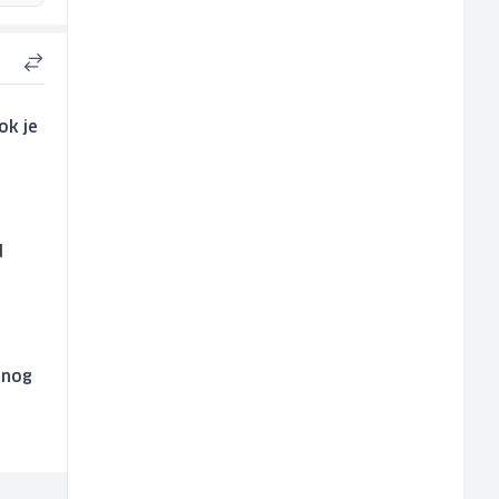
ok je
d
jnog