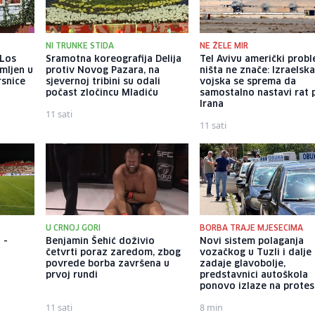
NI TRUNKE STIDA
NE ŽELE MIR
 Los
Sramotna koreografija Delija
Tel Avivu američki probl
mljen u
protiv Novog Pazara, na
ništa ne znače: Izraelsk
rsnice
sjevernoj tribini su odali
vojska se sprema da
počast zločincu Mladiću
samostalno nastavi rat 
Irana
11 sati
11 sati
U CRNOJ GORI
BORBA TRAJE MJESECIMA
 -
Benjamin Šehić doživio
Novi sistem polaganja
četvrti poraz zaredom, zbog
vozačkog u Tuzli i dalje
povrede borba završena u
zadaje glavobolje,
prvoj rundi
predstavnici autoškola
ponovo izlaze na protes
11 sati
8 min