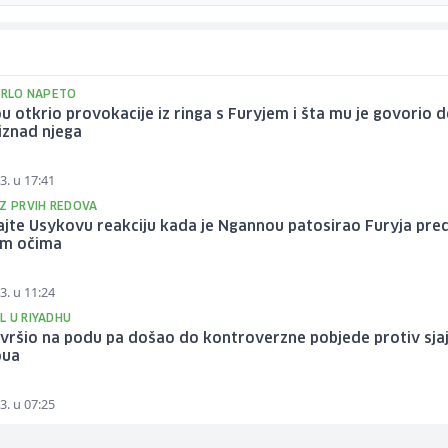
 VRLO NAPETO
 otkrio provokacije iz ringa s Furyjem i šta mu je govorio d
iznad njega
3. u 17:41
IZ PRVIH REDOVA
jte Usykovu reakciju kada je Ngannou patosirao Furyja pre
im očima
3. u 11:24
L U RIYADHU
vršio na podu pa došao do kontroverzne pobjede protiv sja
oua
3. u 07:25