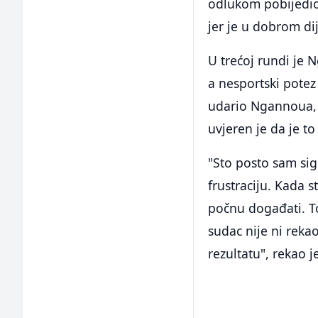
odlukom pobijedi
jer je u dobrom dij
U trećoj rundi je 
a nesportski potez
udario Ngannoua, 
uvjeren je da je t
"Sto posto sam sig
frustraciju. Kada s
počnu događati. To
sudac nije ni rekao 
rezultatu", rekao