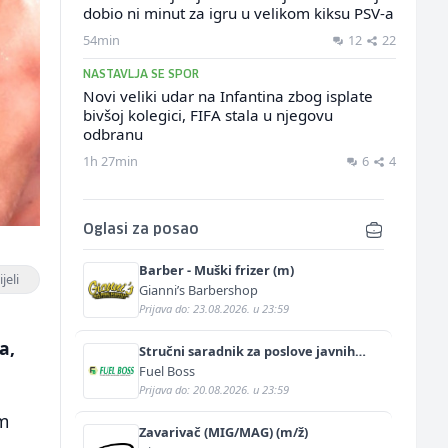
dobio ni minut za igru u velikom kiksu PSV-a
54min
12
22
NASTAVLJA SE SPOR
Novi veliki udar na Infantina zbog isplate
bivšoj kolegici, FIFA stala u njegovu
odbranu
1h 27min
6
4
Oglasi za posao
Barber - Muški frizer (m)
jeli
Gianni’s Barbershop
Prijava do: 23.08.2026. u 23:59
a
a,
Stručni saradnik za poslove javnih
nabavki (m/ž)
Fuel Boss
Prijava do: 20.08.2026. u 23:59
om
Zavarivač (MIG/MAG) (m/ž)