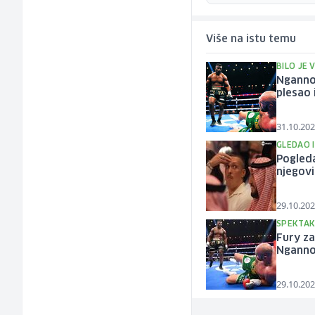
Više na istu temu
BILO JE
Ngannou
plesao 
31.10.202
GLEDAO 
Pogleda
njegov
29.10.202
SPEKTAK
Fury za
Ngann
29.10.202