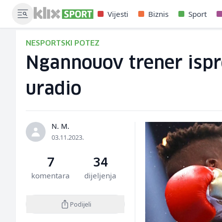
Vijesti
Biznis
Sport
NESPORTSKI POTEZ
Ngannouov trener ispr
uradio
N. M.
03.11.2023.
7
34
komentara
dijeljenja
Podijeli