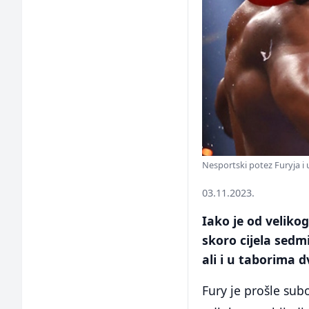
Nesportski potez Furyja i 
03.11.2023.
Iako je od veliko
skoro cijela sedmi
ali i u taborima d
Fury je prošle sub