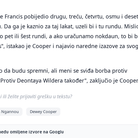
je Francis pobijedio drugu, treću, četvrtu, osmu i dese
. Da ga je kaznio za taj lakat, uzeli bi i tu rundu. Misli
o pet ili šest rundi, a ako uračunamo nokdaun, to bi b
s", istakao je Cooper i najavio naredne izazove za svo
o da budu spremni, ali meni se sviđa borba protiv
Protiv Deontaya Wildera također", zaključio je Cooper
ili želite prijaviti grešku u tekstu?
is Ngannou
Dewey Cooper
među omiljene izvore na Googlu