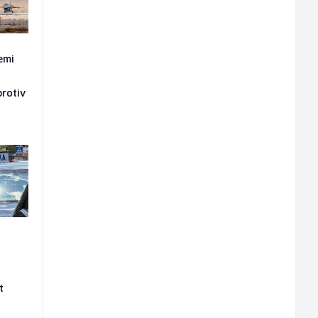
emi
a
protiv
t