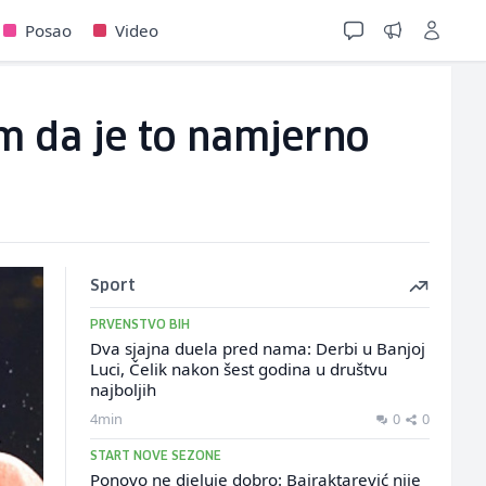
Posao
Video
m da je to namjerno
Sport
PRVENSTVO BIH
Dva sjajna duela pred nama: Derbi u Banjoj
Luci, Čelik nakon šest godina u društvu
najboljih
4min
0
0
START NOVE SEZONE
Ponovo ne djeluje dobro: Bajraktarević nije