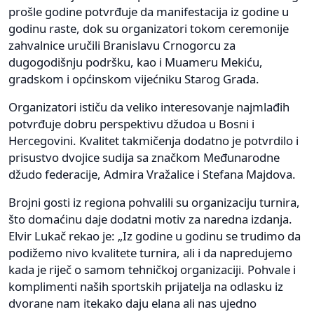
prošle godine potvrđuje da manifestacija iz godine u
godinu raste, dok su organizatori tokom ceremonije
zahvalnice uručili Branislavu Crnogorcu za
dugogodišnju podršku, kao i Muameru Mekiću,
gradskom i općinskom vijećniku Starog Grada.
Organizatori ističu da veliko interesovanje najmlađih
potvrđuje dobru perspektivu džudoa u Bosni i
Hercegovini. Kvalitet takmičenja dodatno je potvrdilo i
prisustvo dvojice sudija sa značkom Međunarodne
džudo federacije, Admira Vražalice i Stefana Majdova.
Brojni gosti iz regiona pohvalili su organizaciju turnira,
što domaćinu daje dodatni motiv za naredna izdanja.
Elvir Lukač rekao je: „Iz godine u godinu se trudimo da
podižemo nivo kvalitete turnira, ali i da napredujemo
kada je riječ o samom tehničkoj organizaciji. Pohvale i
komplimenti naših sportskih prijatelja na odlasku iz
dvorane nam itekako daju elana ali nas ujedno