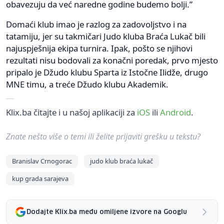
obavezuju da već naredne godine budemo bolji.”
Domaći klub imao je razlog za zadovoljstvo i na
tatamiju, jer su takmičari Judo kluba Braća Lukač bili
najuspješnija ekipa turnira. Ipak, pošto se njihovi
rezultati nisu bodovali za konačni poredak, prvo mjesto
pripalo je Džudo klubu Sparta iz Istočne Ilidže, drugo
MNE timu, a treće Džudo klubu Akademik.
Klix.ba čitajte i u našoj aplikaciji za
iOS
ili
Android
.
Znate nešto više o temi ili želite prijaviti grešku u tekstu?
Branislav Crnogorac
judo klub braća lukač
kup grada sarajeva
Dodajte Klix.ba među omiljene izvore na Googlu