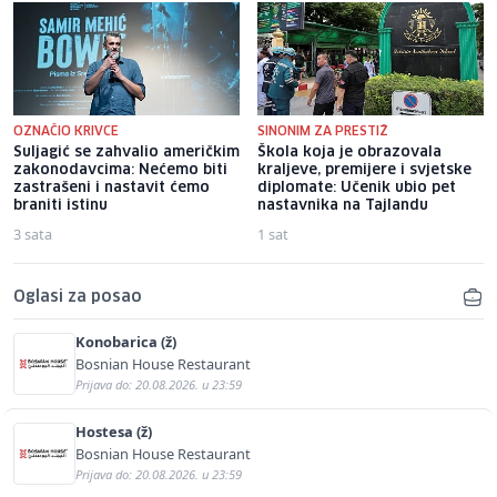
OZNAČIO KRIVCE
SINONIM ZA PRESTIŽ
Suljagić se zahvalio američkim
Škola koja je obrazovala
zakonodavcima: Nećemo biti
kraljeve, premijere i svjetske
zastrašeni i nastavit ćemo
diplomate: Učenik ubio pet
braniti istinu
nastavnika na Tajlandu
3 sata
1 sat
Oglasi za posao
Konobarica (ž)
Bosnian House Restaurant
Prijava do: 20.08.2026. u 23:59
Hostesa (ž)
Bosnian House Restaurant
Prijava do: 20.08.2026. u 23:59