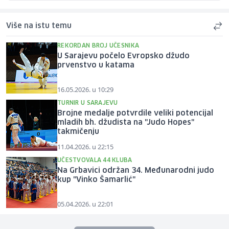
Više na istu temu
REKORDAN BROJ UČESNIKA
U Sarajevu počelo Evropsko džudo
prvenstvo u katama
16.05.2026. u 10:29
TURNIR U SARAJEVU
Brojne medalje potvrdile veliki potencijal
mladih bh. džudista na "Judo Hopes"
takmičenju
11.04.2026. u 22:15
UČESTVOVALA 44 KLUBA
Na Grbavici održan 34. Međunarodni judo
kup "Vinko Šamarlić"
05.04.2026. u 22:01