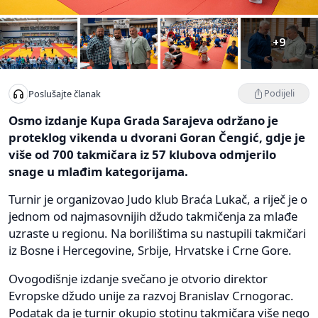
+9
Podijeli
Poslušajte članak
Osmo izdanje Kupa Grada Sarajeva održano je
proteklog vikenda u dvorani Goran Čengić, gdje je
više od 700 takmičara iz 57 klubova odmjerilo
snage u mlađim kategorijama.
Turnir je organizovao Judo klub Braća Lukač, a riječ je o
jednom od najmasovnijih džudo takmičenja za mlađe
uzraste u regionu. Na borilištima su nastupili takmičari
iz Bosne i Hercegovine, Srbije, Hrvatske i Crne Gore.
Ovogodišnje izdanje svečano je otvorio direktor
Evropske džudo unije za razvoj Branislav Crnogorac.
Podatak da je turnir okupio stotinu takmičara više nego