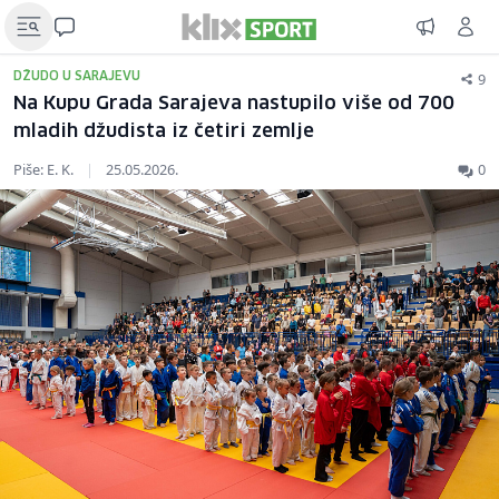
9
DŽUDO U SARAJEVU
Na Kupu Grada Sarajeva nastupilo više od 700
mladih džudista iz četiri zemlje
Piše: E. K.
|
25.05.2026.
0