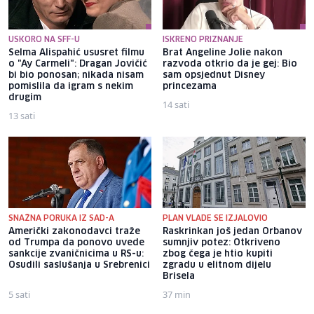
USKORO NA SFF-U
ISKRENO PRIZNANJE
Selma Alispahić ususret filmu
Brat Angeline Jolie nakon
o "Ay Carmeli": Dragan Jovičić
razvoda otkrio da je gej: Bio
bi bio ponosan; nikada nisam
sam opsjednut Disney
pomislila da igram s nekim
princezama
drugim
14 sati
13 sati
SNAŽNA PORUKA IZ SAD-A
PLAN VLADE SE IZJALOVIO
Američki zakonodavci traže
Raskrinkan još jedan Orbanov
od Trumpa da ponovo uvede
sumnjiv potez: Otkriveno
sankcije zvaničnicima u RS-u:
zbog čega je htio kupiti
Osudili saslušanja u Srebrenici
zgradu u elitnom dijelu
Brisela
5 sati
37 min