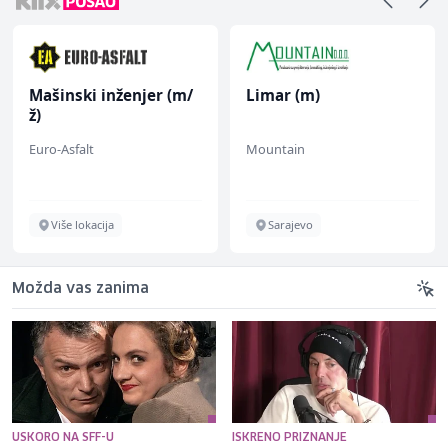
Mašinski inženjer (m/
Limar (m)
ž)
Euro-Asfalt
Mountain
Više lokacija
Sarajevo
Možda vas zanima
USKORO NA SFF-U
ISKRENO PRIZNANJE