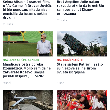
Selma Alispahić ususret filmu
Brat Angeline Jolie nakon
o "Ay Carmeli": Dragan Jovičić
razvoda otkrio da je gej: Bio
bi bio ponosan; nikada nisam
sam opsjednut Disney
pomislila da igram s nekim
princezama
drugim
23 sata
23 sata
NAČELNIK OPĆINE CENTAR
NAJTRAŽENIJI ŠTIT
Mandićeva oštra poruka
Šta je sistem Patriot i zašto
Džemidžiću: Molio sam da ne
su njegove zalihe širom
zatvarate Koševo, smiješ li
svijeta iscrpljene
poslati inspekciju Borcu?
9 sati
1 sat