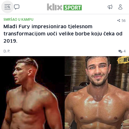
56
SMRŠAO U KAMPU
Mlađi Fury impresionirao tjelesnom
transformacijom uoči velike borbe koju čeka od
2019.
D. P.
4