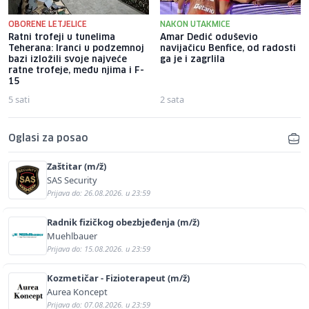
OBORENE LETJELICE
NAKON UTAKMICE
Ratni trofeji u tunelima
Amar Dedić oduševio
Teherana: Iranci u podzemnoj
navijačicu Benfice, od radosti
bazi izložili svoje najveće
ga je i zagrlila
ratne trofeje, među njima i F-
15
5 sati
2 sata
Oglasi za posao
Zaštitar (m/ž)
SAS Security
Prijava do: 26.08.2026. u 23:59
Radnik fizičkog obezbjeđenja (m/ž)
Muehlbauer
Prijava do: 15.08.2026. u 23:59
Kozmetičar - Fizioterapeut (m/ž)
Aurea Koncept
Prijava do: 07.08.2026. u 23:59