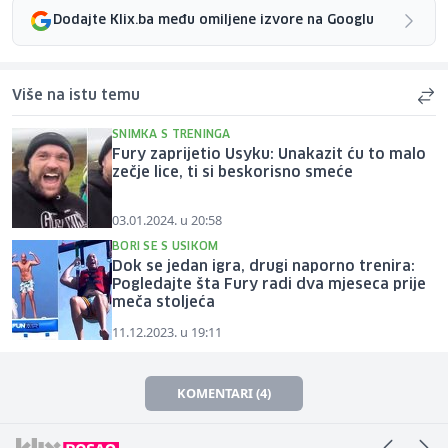
Dodajte Klix.ba među omiljene izvore na Googlu
Više na istu temu
SNIMKA S TRENINGA
Fury zaprijetio Usyku: Unakazit ću to malo
zečje lice, ti si beskorisno smeće
03.01.2024. u 20:58
BORI SE S USIKOM
Dok se jedan igra, drugi naporno trenira:
Pogledajte šta Fury radi dva mjeseca prije
meča stoljeća
11.12.2023. u 19:11
KOMENTARI (4)