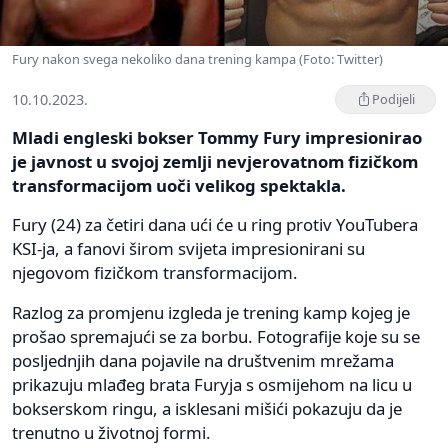
Fury nakon svega nekoliko dana trening kampa (Foto: Twitter)
10.10.2023.
Podijeli
Mladi engleski bokser Tommy Fury impresionirao
je javnost u svojoj zemlji nevjerovatnom fizičkom
transformacijom uoči velikog spektakla.
Fury (24) za četiri dana ući će u ring protiv YouTubera
KSI-ja, a fanovi širom svijeta impresionirani su
njegovom fizičkom transformacijom.
Razlog za promjenu izgleda je trening kamp kojeg je
prošao spremajući se za borbu. Fotografije koje su se
posljednjih dana pojavile na društvenim mrežama
prikazuju mlađeg brata Furyja s osmijehom na licu u
bokserskom ringu, a isklesani mišići pokazuju da je
trenutno u životnoj formi.