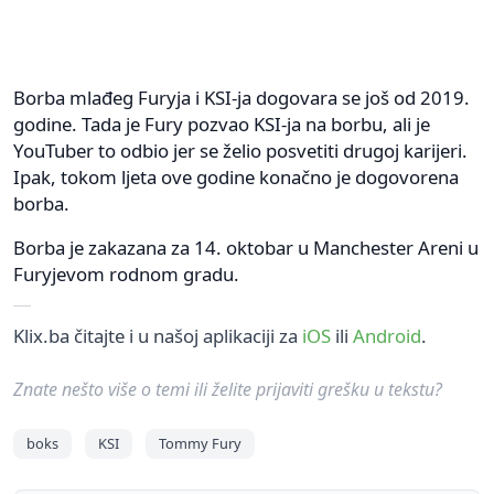
Borba mlađeg Furyja i KSI-ja dogovara se još od 2019.
godine. Tada je Fury pozvao KSI-ja na borbu, ali je
YouTuber to odbio jer se želio posvetiti drugoj karijeri.
Ipak, tokom ljeta ove godine konačno je dogovorena
borba.
Borba je zakazana za 14. oktobar u Manchester Areni u
Furyjevom rodnom gradu.
Klix.ba čitajte i u našoj aplikaciji za
iOS
ili
Android
.
Znate nešto više o temi ili želite prijaviti grešku u tekstu?
boks
KSI
Tommy Fury