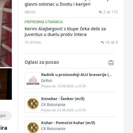
glavni oslonac u životu i karijeri
48min
2
110
PRIPREMNA UTAKMICA
Kerim Alajbegović s klupe čeka debi za
Juventus u duelu protiv Intera
1h 41min
16
9
Oglasi za posao
Radnik u proizvodnji ALU bravarije (m/
ž)
Grifon
Prijava do: 10.08.2026. u 23:59
Konobar - Šanker (m/ž)
CK Ristorante
Prijava do: 23.08.2026. u 23:59
jeli
Kuhar - Pomoćni kuhar (m/ž)
ira
CK Ristorante