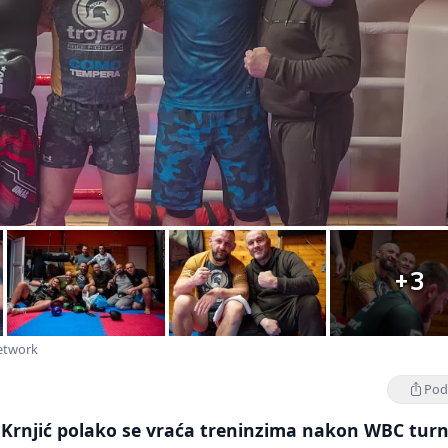
+3
Network
Podi
Krnjić polako se vraća treninzima nakon WBC turn