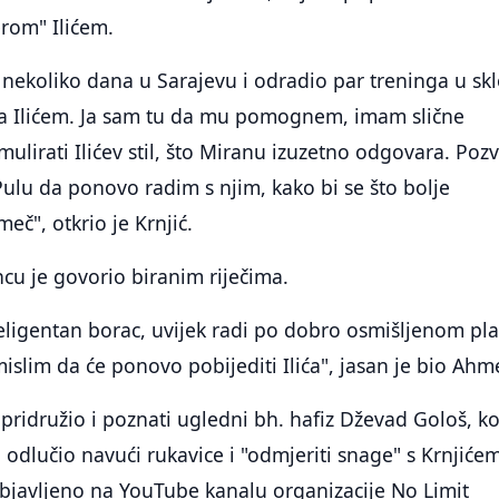
rom" Ilićem.
 nekoliko dana u Sarajevu i odradio par treninga u sk
a Ilićem. Ja sam tu da mu pomognem, imam slične
mulirati Ilićev stil, što Miranu izuzetno odgovara. Poz
ulu da ponovo radim s njim, kako bi se što bolje
eč", otkrio je Krnjić.
cu je govorio biranim riječima.
teligentan borac, uvijek radi po dobro osmišljenom pl
mislim da će ponovo pobijediti Ilića", jasan je bio Ahm
pridružio i poznati ugledni bh. hafiz Dževad Gološ, koj
odlučio navući rukavice i "odmjeriti snage" s Krnjićem
bjavljeno na YouTube kanalu organizacije No Limit