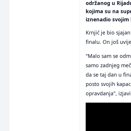
održanog u Rijadu
kojima su na supro
iznenadio svojim 
Krnjić je bio sjaja
finalu. On još uvij
"Malo sam se odmori
samo zadnjeg meča
da se taj dan u fin
posto svojih kapacit
opravdanja", izjavi