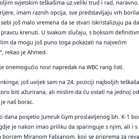
im svjetskim teškašima uz veliki trud i rad, naravno.
rijere, imam raznih opcija, sve predstavljaju vrh boril
u sebi još malo vremena da se stvari iskristalizuju pa d
pravcu krenuti. U svakom slučaju, s boksom definitiv
islim da mogu još puno toga pokazati na najvećim
", rekao je Ahmed.
 je onemogućio novi napredak na WBC rang listi.
nkinga, još uvijek sam na 24. poziciji najboljih teškaš
skoro biti ažurirana, ali mislim da ću ostati na jednoj o
 je naš borac.
ko dana posjetio Jumruk Gym proslavljenog bh. K-1 bo
dje je nakon imao priliku da sparinguje s njim, ali i s
 borcem Miranom Fabjanom, koji se priprema za reva