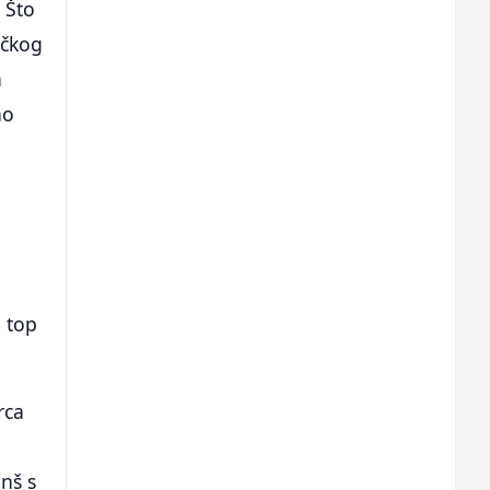
 Što
ačkog
a
no
a
d top
rca
nš s