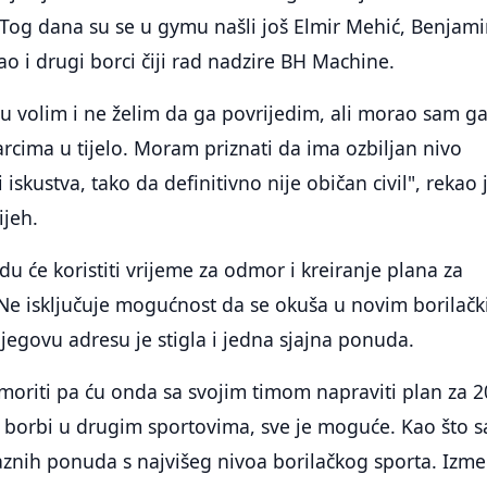
Tog dana su se u gymu našli još Elmir Mehić, Benjami
o i drugi borci čiji rad nadzire BH Machine.
ju volim i ne želim da ga povrijedim, ali morao sam g
arcima u tijelo. Moram priznati da ima ozbiljan nivo
 iskustva, tako da definitivno nije običan civil", rekao 
ijeh.
 će koristiti vrijeme za odmor i kreiranje plana za
 Ne isključuje mogućnost da se okuša u novim borilač
jegovu adresu je stigla i jedna sjajna ponuda.
moriti pa ću onda sa svojim timom napraviti plan za 2
e borbi u drugim sportovima, sve je moguće. Kao što 
aznih ponuda s najvišeg nivoa borilačkog sporta. Izm