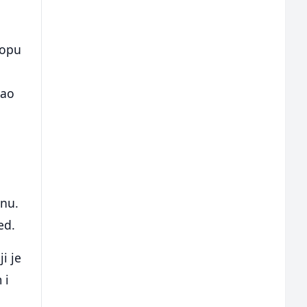
lopu
vao
anu.
ed.
i je
 i