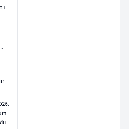
n i
a
je
kim
026.
sam
eđu