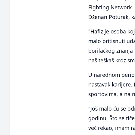
Fighting Network. 
Dženan Poturak, ka
"Hafiz je osoba ko
malo pritisnuti ud
borilačkog znanja i
naš teškaš kroz sm
U narednom periodu
nastavak karijere.
sportovima, a na n
"Još malo ću se od
godinu. Što se tič
već rekao, imam r