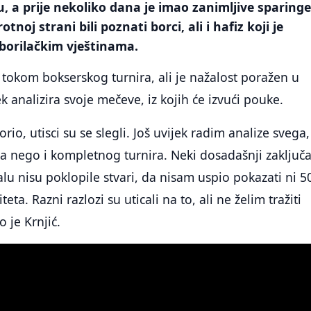
, a prije nekoliko dana je imao zanimljive sparinge
tnoj strani bili poznati borci, ali i hafiz koji je
borilačkim vještinama.
n tokom bokserskog turnira, ali je nažalost poražen u
ek analizira svoje mečeve, iz kojih će izvući pouke.
o, utisci su se slegli. Još uvijek radim analize svega,
 nego i kompletnog turnira. Neki dosadašnji zaključa
alu nisu poklopile stvari, da nisam uspio pokazati ni 5
eta. Razni razlozi su uticali na to, ali ne želim tražiti
o je Krnjić.