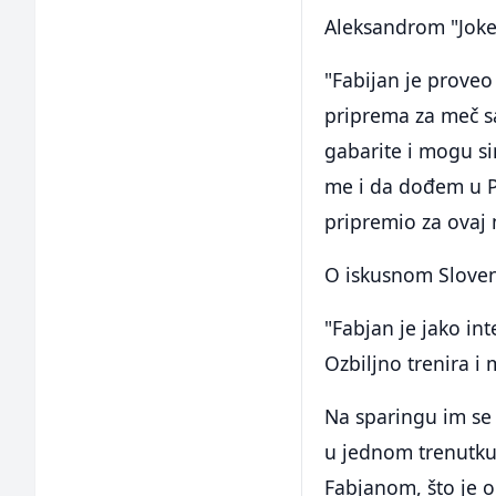
Aleksandrom "Joke
"Fabijan je proveo
priprema za meč s
gabarite i mogu si
me i da dođem u P
pripremio za ovaj m
O iskusnom Sloven
"Fabjan je jako in
Ozbiljno trenira i 
Na sparingu im se 
u jednom trenutku 
Fabjanom, što je o