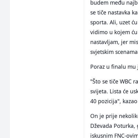
budem među najbolj
se tiče nastavka ka
sporta. Ali, uzet ć
vidimo u kojem ću 
nastavljam, jer m
svjetskim scenama
Poraz u finalu mu
"Što se tiče WBC ra
svijeta. Lista će u
40 pozicija", kazao
On je prije nekoli
Dževada Poturka, g
iskusnim FNC-ovim