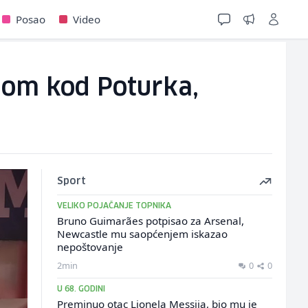
Posao
Video
nom kod Poturka,
Sport
VELIKO POJAČANJE TOPNIKA
Bruno Guimarães potpisao za Arsenal,
Newcastle mu saopćenjem iskazao
nepoštovanje
2min
0
0
U 68. GODINI
Preminuo otac Lionela Messija, bio mu je