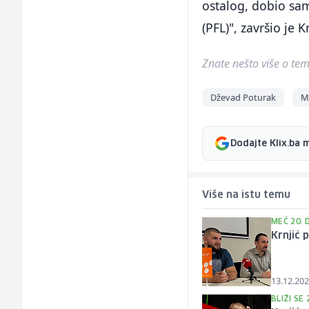
ostalog, dobio sam
(PFL)", završio je Kr
Znate nešto više o temi 
Dževad Poturak
M
Dodajte Klix.ba 
Više na istu temu
MEČ 20.
Krnjić 
13.12.202
BLIŽI SE