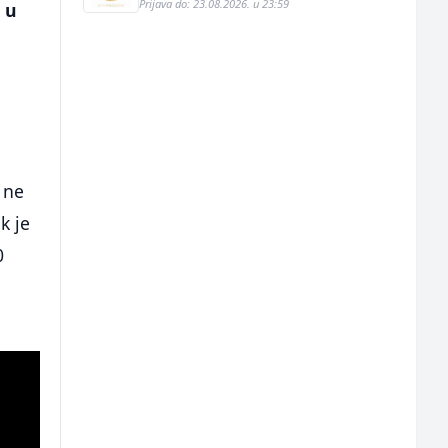
Prijava do: 23.08.2026. u 23:59
 u
 ne
k je
0