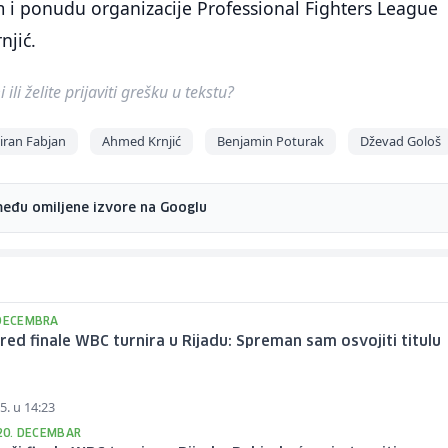
 i ponudu organizacije Professional Fighters League
njić.
ili želite prijaviti grešku u tekstu?
iran Fabjan
Ahmed Krnjić
Benjamin Poturak
Dževad Gološ
među omiljene izvore na Googlu
 DECEMBRA
pred finale WBC turnira u Rijadu: Spreman sam osvojiti titulu
5. u 14:23
 20. DECEMBAR