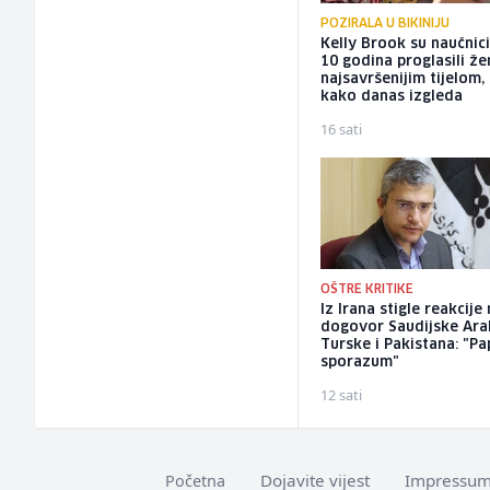
POZIRALA U BIKINIJU
Kelly Brook su naučnici
10 godina proglasili ž
najsavršenijim tijelom,
kako danas izgleda
16 sati
OŠTRE KRITIKE
Iz Irana stigle reakcije
dogovor Saudijske Arab
Turske i Pakistana: "Pa
sporazum"
12 sati
Dojavite vijest
Impressu
Početna