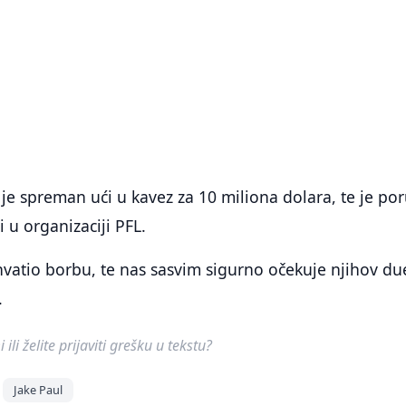
 je spreman ući u kavez za 10 miliona dolara, te je po
i u organizaciji PFL.
vatio borbu, te nas sasvim sigurno očekuje njihov due
.
ili želite prijaviti grešku u tekstu?
Jake Paul