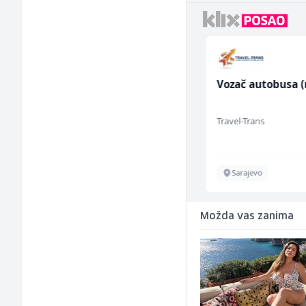
ice
Trgovac - Magacioner
Vozač autobusa (m
ja (m/
(m/ž)
Amko komerc
Travel-Trans
Fojnica
Sarajevo
Možda vas zanima