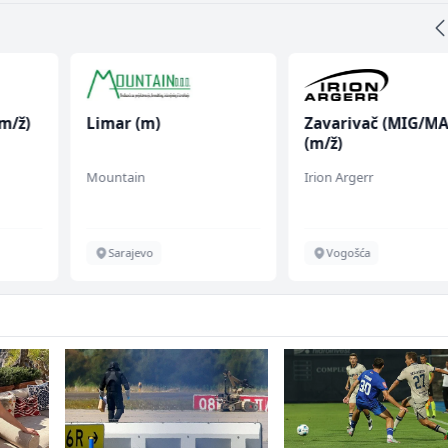
/ž)
Limar (m)
Zavarivač (MIG/MA
(m/ž)
Mountain
Irion Argerr
Sarajevo
Vogošća