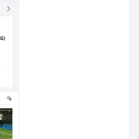
G)
Kuhinjski pomoćnik
Prodavač u školskoj
(m/ž)
kantini (ž)
Restoran Golf Klub
Slatko i Slano
Sarajevo
Više lokacija