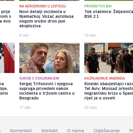
NA AERODROMU U LEIPZIGU
PRVENSTVO BIH
 prije
Novi detalji incidenta u
Tok utakmice: Željezniča
enom s
Njemačkoj: Vozač autobusa
BSK 2:1
 a evo
nogom srušio dron pun
eksploziva
6 sati
10 sati
SUKOB S OSIGURANJEM
KAŽNJAVANJE MADRIDA
 na
Sergej Trifunović i njegova
Kineski obavještajci razo
ije,
supruga privedeni nakon
Tel Aviv: Mossad orkest
pirni
incidenta u tržnom centru u
migrantsku krizu u Španij
Beogradu
riječ je o osveti
11 sati
22 sata
m
Komentari
Kontakt
O nama
Oglašavanje
P