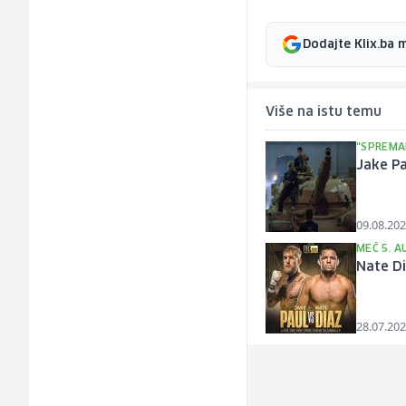
Dodajte Klix.ba 
Više na istu temu
"SPREMA
Jake Pa
09.08.202
MEČ 5. 
Nate Di
28.07.202