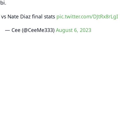
bi.
 vs Nate Diaz final stats
pic.twitter.com/DJtRx8rLgI
— Cee (@CeeMe333)
August 6, 2023