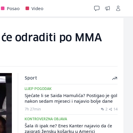
Posao
Video
š će odraditi po MMA
Sport
LIJEP POGODAK
Sjećate li se Saida Hamulića? Postigao je gol
nakon sedam mjeseci i najavio bolje dane
7h 27min
2
14
KONTROVERZNA OBJAVA
Šala ili ipak ne? Enes Kanter najavio da će
zaigrati žensku košarku u Americi