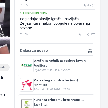
7h 55min
4
0
SLIJEDI VELIKI DERBI
Pogledajte slavlje igrača i navijača
Željezničara nakon pobjede na otvaranju
sezone
7h 59min
14
170
Oglasi za posao
Stručni saradnik za poslove javnih
nabavki (m/ž)
Fuel Boss
jeli
Prijava do: 20.08.2026. u 23:59
ea
Marketing koordinator (m/ž)
NightOut
Prijava do: 31.08.2026. u 23:59
kom
Kuhar za pripremu brze hrane i
j
jednostavnih jela (m/ž)
Easy Bites