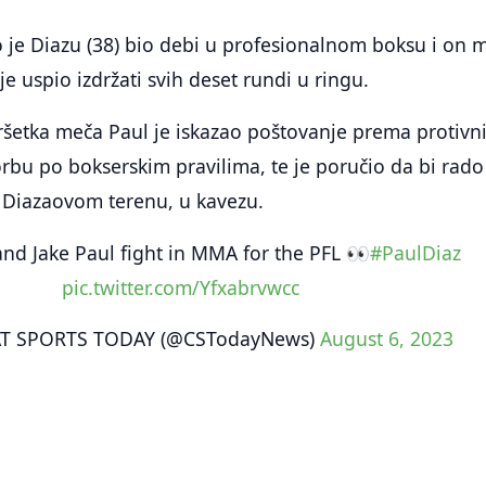
 je Diazu (38) bio debi u profesionalnom boksu i on 
 je uspio izdržati svih deset rundi u ringu.
etka meča Paul je iskazao poštovanje prema protivn
borbu po bokserskim pravilima, te je poručio da bi rado
 Diazaovom terenu, u kavezu.
and Jake Paul fight in MMA for the PFL 👀
#PaulDiaz
pic.twitter.com/Yfxabrvwcc
 SPORTS TODAY (@CSTodayNews)
August 6, 2023