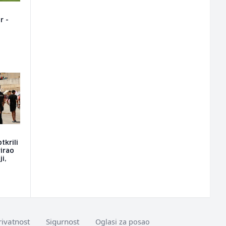
r -
tkrili
rirao
i,
rivatnost
Sigurnost
Oglasi za posao