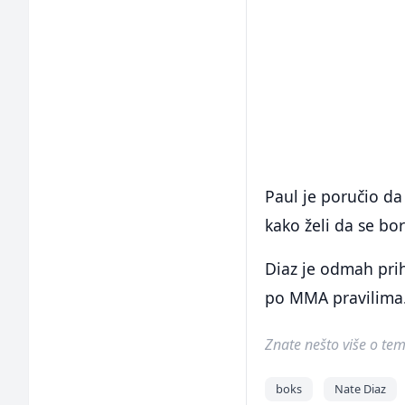
Paul je poručio da
kako želi da se bor
Diaz je odmah prih
po MMA pravilima
Znate nešto više o temi 
boks
Nate Diaz