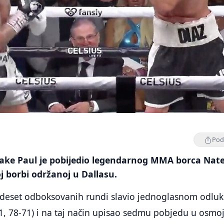
Podi
Jake Paul je pobijedio legendarnog MMA borca Nat
 borbi održanoj u Dallasu.
n deset odboksovanih rundi slavio jednoglasnom odlu
71, 78-71) i na taj način upisao sedmu pobjedu u osmo