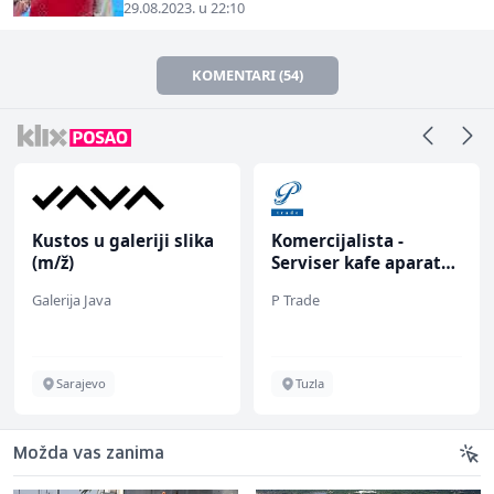
29.08.2023. u 22:10
KOMENTARI (54)
Kustos u galeriji slika
Komercijalista -
(m/ž)
Serviser kafe aparata
(m/ž)
Galerija Java
P Trade
Sarajevo
Tuzla
Možda vas zanima