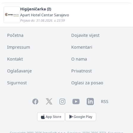
Higijeničarka (ž)
Apart Hotel Centar Sarajevo
Prijava do: 31.08.2026. u 23:59
Početna
Dojavite vijest
Impressum
Komentari
Kontakt
O nama
Oglašavanje
Privatnost
Sigurnost
Oglasi za posao
Facebook
YouTube
LinkedIn
Twitter
Instagram
RSS
App Store
Google Play
Copyright 2000-2026 InterSoft d.o.o. Sarajevo. ISSN 2566-3771. Sva prava