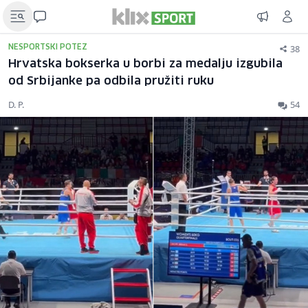
38
NESPORTSKI POTEZ
Hrvatska bokserka u borbi za medalju izgubila
od Srbijanke pa odbila pružiti ruku
D. P.
54