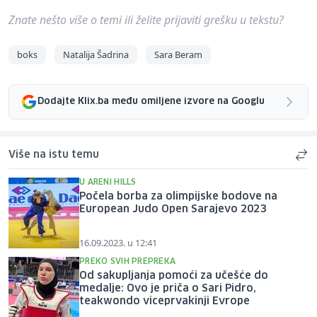
Znate nešto više o temi ili želite prijaviti grešku u tekstu?
boks
Natalija Šadrina
Sara Beram
Dodajte Klix.ba među omiljene izvore na Googlu
Više na istu temu
U ARENI HILLS
Počela borba za olimpijske bodove na
European Judo Open Sarajevo 2023
16.09.2023. u 12:41
PREKO SVIH PREPREKA
Od sakupljanja pomoći za učešće do
medalje: Ovo je priča o Sari Pidro,
teakwondo viceprvakinji Evrope