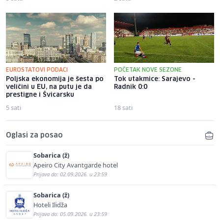
EUROSTATOVI PODACI
POČETAK NOVE SEZONE
Poljska ekonomija je šesta po
Tok utakmice: Sarajevo -
veličini u EU, na putu je da
Radnik 0:0
prestigne i Švicarsku
5 sati
18 sati
Oglasi za posao
Sobarica (ž)
Apeiro City Avantgarde hotel
Prijava do: 02.09.2026. u 23:59
Sobarica (ž)
Hoteli Ilidža
Prijava do: 05.09.2026. u 23:59