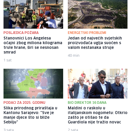
POSLJEDICA POŽARA
ENERGETSKI PROBLEMI
Stanovnici Los Angelesa
Jedan od najvećih svjetskih
očajni zbog miliona kilograma
proizvođača uglja suočen s
trule hrane, širi se nesnosan
valom nestanaka struje
smrad
40 min
1 sat
PODACI ZA 2025. GODINU
BIO DIREKTOR 16 DANA
Slika prirodnog priraštaja u
Maldini o raskolu u
Kantonu Sarajevo: "Sve je
italijanskom nogometu: Otkrio
manje djece što si bliže
zašto je otišao te da
Sebilju"
Guardiola nije tražio novac
3 sata
2 sata