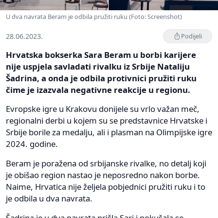
U dva navrata Beram je odbila pružiti ruku (Foto: Screenshot)
28.06.2023.
Podijeli
Hrvatska bokserka Sara Beram u borbi karijere
nije uspjela savladati rivalku iz Srbije Nataliju
Šadrina, a onda je odbila protivnici pružiti ruku
čime je izazvala negativne reakcije u regionu.
Evropske igre u Krakovu donijele su vrlo važan meč,
regionalni derbi u kojem su se predstavnice Hrvatske i
Srbije borile za medalju, ali i plasman na Olimpijske igre
2024. godine.
Beram je poražena od srbijanske rivalke, no detalj koji
je obišao region nastao je neposredno nakon borbe.
Naime, Hrvatica nije željela pobjednici pružiti ruku i to
je odbila u dva navrata.
Šadrina je u dva navrata prišla Sari i pokušala se