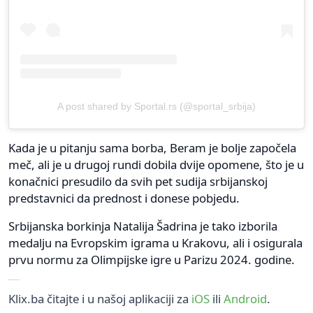
A post shared by Sportal.rs (@sportal_srbija)
Kada je u pitanju sama borba, Beram je bolje započela
meč, ali je u drugoj rundi dobila dvije opomene, što je u
konačnici presudilo da svih pet sudija srbijanskoj
predstavnici da prednost i donese pobjedu.
Srbijanska borkinja Natalija Šadrina je tako izborila
medalju na Evropskim igrama u Krakovu, ali i osigurala
prvu normu za Olimpijske igre u Parizu 2024. godine.
Klix.ba čitajte i u našoj aplikaciji za
iOS
ili
Android
.