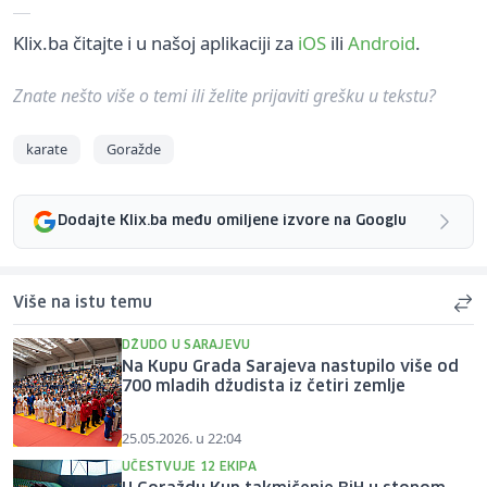
Klix.ba čitajte i u našoj aplikaciji za
iOS
ili
Android
.
Znate nešto više o temi ili želite prijaviti grešku u tekstu?
karate
Goražde
Dodajte Klix.ba među omiljene izvore na Googlu
Više na istu temu
DŽUDO U SARAJEVU
Na Kupu Grada Sarajeva nastupilo više od
700 mladih džudista iz četiri zemlje
25.05.2026. u 22:04
UČESTVUJE 12 EKIPA