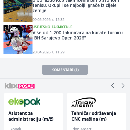
U Goraždu Kup takmičenje BiH u stonom
tenisu: Okupili se najbolji igrače iz cijele
zemlje
09.05.2026. u 15:32
USPJEŠNO TAKMIČENJE
Više od 1.200 takmičara na karate turniru
"BH Sarajevo Open 2026"
20.04.2026. u 11:29
KOMENTARI (1)
Asistent za
Tehničar održavanja
administraciju (m/ž)
CNC mašina (m)
Ekopak
Irion Argerr