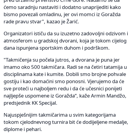
ćemo saradnju nastaviti i dodatno unaprijediti kako
bismo povezali omladinu, jer ovi momci iz Goražda
rade pravu stvar", kazao je Žarić.
Organizatori ističu da su izuzetno zadovoljni odzivom i
atmosferom u gradskoj dvorani, koja je tokom cijelog
dana ispunjena sportskim duhom i podrškom.
"Takmičenja su počela jutros, a dvorana je puna jer
imamo oko 500 takmičara. Radi se na četiri tatamija u
disciplinama kate i kumite. Dobili smo brojne pohvale
gostiju i kao domaćini smo ponosni. Vjerujemo da će
sve proteći u najboljem redu i da će učesnici ponijeti
najljepše uspomene iz Goražda“, kaže Armin Mandžo,
predsjednik KK Specijal.
Najuspješnijim takmičarima u svim kategorijama
tokom cjelodnevnog turnira bit će dodijeljene medalje,
diplome i pehari.