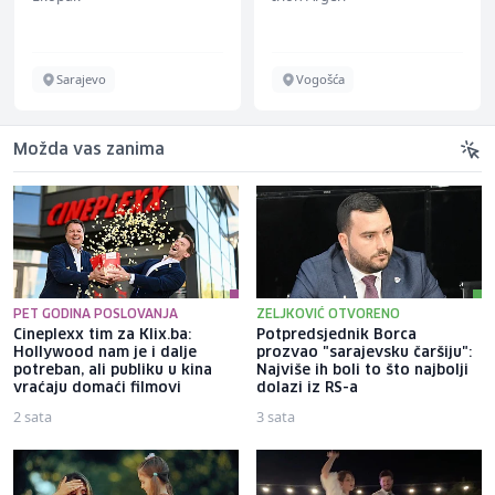
Sarajevo
Vogošća
Možda vas zanima
PET GODINA POSLOVANJA
ZELJKOVIĆ OTVORENO
Cineplexx tim za Klix.ba:
Potpredsjednik Borca
Hollywood nam je i dalje
prozvao "sarajevsku čaršiju":
potreban, ali publiku u kina
Najviše ih boli to što najbolji
vraćaju domaći filmovi
dolazi iz RS-a
2 sata
3 sata