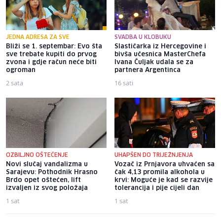
JEDNA ADRESA ZA SVE
SVADBA U KLOBUKU
Bliži se 1. septembar: Evo šta
Slastičarka iz Hercegovine i
sve trebate kupiti do prvog
bivša učesnica MasterChefa
zvona i gdje račun neće biti
Ivana Čuljak udala se za
ogroman
partnera Argentinca
2 sata
16 sati
OZBILJNO OŠTEĆENJE
UHAPŠEN DO TRIJEŽNJENJA
Novi slučaj vandalizma u
Vozač iz Prnjavora uhvaćen sa
Sarajevu: Pothodnik Hrasno
čak 4,13 promila alkohola u
Brdo opet oštećen, lift
krvi: Moguće je kad se razvije
izvaljen iz svog položaja
tolerancija i pije cijeli dan
1 sat
1 sat