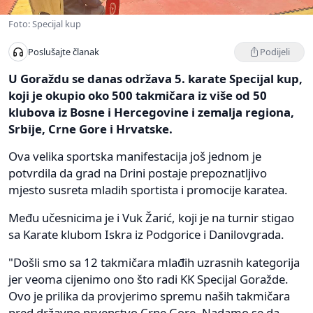
Foto: Specijal kup
Podijeli
Poslušajte članak
U Goraždu se danas održava 5. karate Specijal kup,
koji je okupio oko 500 takmičara iz više od 50
klubova iz Bosne i Hercegovine i zemalja regiona,
Srbije, Crne Gore i Hrvatske.
Ova velika sportska manifestacija još jednom je
potvrdila da grad na Drini postaje prepoznatljivo
mjesto susreta mladih sportista i promocije karatea.
Među učesnicima je i Vuk Žarić, koji je na turnir stigao
sa Karate klubom Iskra iz Podgorice i Danilovgrada.
"Došli smo sa 12 takmičara mlađih uzrasnih kategorija
jer veoma cijenimo ono što radi KK Specijal Goražde.
Ovo je prilika da provjerimo spremu naših takmičara
pred državno prvenstvo Crne Gore. Nadamo se da