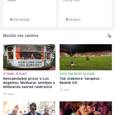
Više lokacija
Sarajevo
Možda vas zanima
O ČEMU JE RIJEČ
POČETAK NOVE SEZONE
Nesvakidašnji prizor u Los
Tok utakmice: Sarajevo -
Angelesu: Muškarac snimljen u
Radnik 0:0
billboardu nasred raskrsnice
15 sati
23 sata