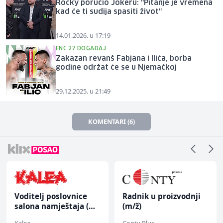
Rocky poručio Jokeru: "Pitanje je vremena
kad će ti sudija spasiti život"
14.01.2026. u 17:19
FNC 27 DOGAĐAJ
Zakazan revanš Fabjana i Ilića, borba
godine održat će se u Njemačkoj
29.12.2025. u 21:49
KOMENTARI (6)
Voditelj poslovnice
Radnik u proizvodnji
salona namještaja (m/
(m/ž)
ž)
Kalea
Conty Plus