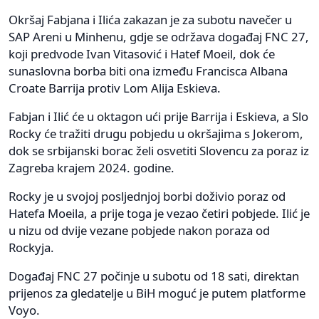
Okršaj Fabjana i Ilića zakazan je za subotu navečer u
SAP Areni u Minhenu, gdje se održava događaj FNC 27,
koji predvode Ivan Vitasović i Hatef Moeil, dok će
sunaslovna borba biti ona između Francisca Albana
Croate Barrija protiv Lom Alija Eskieva.
Fabjan i Ilić će u oktagon ući prije Barrija i Eskieva, a Slo
Rocky će tražiti drugu pobjedu u okršajima s Jokerom,
dok se srbijanski borac želi osvetiti Slovencu za poraz iz
Zagreba krajem 2024. godine.
Rocky je u svojoj posljednjoj borbi doživio poraz od
Hatefa Moeila, a prije toga je vezao četiri pobjede. Ilić je
u nizu od dvije vezane pobjede nakon poraza od
Rockyja.
Događaj FNC 27 počinje u subotu od 18 sati, direktan
prijenos za gledatelje u BiH moguć je putem platforme
Voyo.