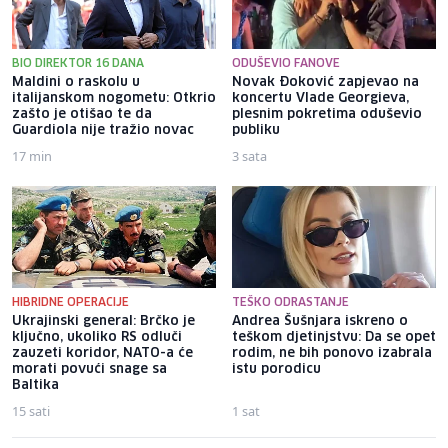
BIO DIREKTOR 16 DANA
ODUŠEVIO FANOVE
Maldini o raskolu u
Novak Đoković zapjevao na
italijanskom nogometu: Otkrio
koncertu Vlade Georgieva,
zašto je otišao te da
plesnim pokretima oduševio
Guardiola nije tražio novac
publiku
17 min
3 sata
HIBRIDNE OPERACIJE
TEŠKO ODRASTANJE
Ukrajinski general: Brčko je
Andrea Šušnjara iskreno o
ključno, ukoliko RS odluči
teškom djetinjstvu: Da se opet
zauzeti koridor, NATO-a će
rodim, ne bih ponovo izabrala
morati povući snage sa
istu porodicu
Baltika
15 sati
1 sat