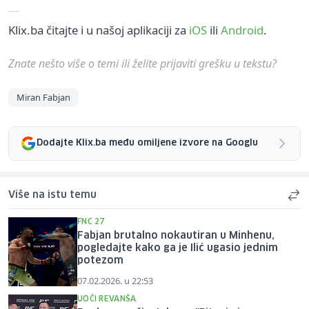
Klix.ba čitajte i u našoj aplikaciji za
iOS
ili
Android
.
Znate nešto više o temi ili želite prijaviti grešku u tekstu?
Miran Fabjan
Dodajte Klix.ba među omiljene izvore na Googlu
Više na istu temu
FNC 27
Fabjan brutalno nokautiran u Minhenu,
pogledajte kako ga je Ilić ugasio jednim
potezom
07.02.2026. u 22:53
UOČI REVANŠA