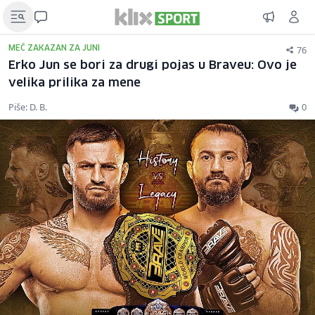
76
MEČ ZAKAZAN ZA JUNI
Erko Jun se bori za drugi pojas u Braveu: Ovo je
velika prilika za mene
Piše: D. B.
0