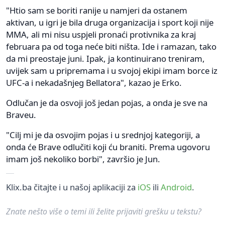
"Htio sam se boriti ranije u namjeri da ostanem
aktivan, u igri je bila druga organizacija i sport koji nije
MMA, ali mi nisu uspjeli pronaći protivnika za kraj
februara pa od toga neće biti ništa. Ide i ramazan, tako
da mi preostaje juni. Ipak, ja kontinuirano treniram,
uvijek sam u pripremama i u svojoj ekipi imam borce iz
UFC-a i nekadašnjeg Bellatora", kazao je Erko.
Odlučan je da osvoji još jedan pojas, a onda je sve na
Braveu.
"Cilj mi je da osvojim pojas i u srednjoj kategoriji, a
onda će Brave odlučiti koji ću braniti. Prema ugovoru
imam još nekoliko borbi", završio je Jun.
Klix.ba čitajte i u našoj aplikaciji za
iOS
ili
Android
.
Znate nešto više o temi ili želite prijaviti grešku u tekstu?