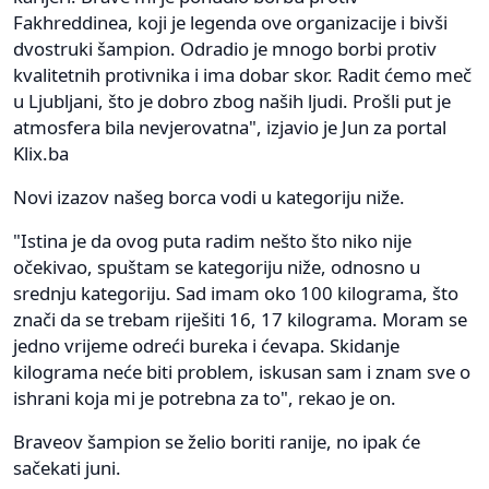
Fakhreddinea, koji je legenda ove organizacije i bivši
dvostruki šampion. Odradio je mnogo borbi protiv
kvalitetnih protivnika i ima dobar skor. Radit ćemo meč
u Ljubljani, što je dobro zbog naših ljudi. Prošli put je
atmosfera bila nevjerovatna", izjavio je Jun za portal
Klix.ba
Novi izazov našeg borca vodi u kategoriju niže.
"Istina je da ovog puta radim nešto što niko nije
očekivao, spuštam se kategoriju niže, odnosno u
srednju kategoriju. Sad imam oko 100 kilograma, što
znači da se trebam riješiti 16, 17 kilograma. Moram se
jedno vrijeme odreći bureka i ćevapa. Skidanje
kilograma neće biti problem, iskusan sam i znam sve o
ishrani koja mi je potrebna za to", rekao je on.
Braveov šampion se želio boriti ranije, no ipak će
sačekati juni.