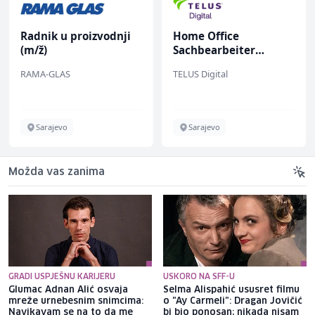
Radnik u proizvodnji
Home Office
(m/ž)
Sachbearbeiter
(m/w/d) für einen
RAMA-GLAS
TELUS Digital
bekannten deutschen
Energieversorger
Sarajevo
Sarajevo
Možda vas zanima
GRADI USPJEŠNU KARIJERU
USKORO NA SFF-U
Glumac Adnan Alić osvaja
Selma Alispahić ususret filmu
mreže urnebesnim snimcima:
o "Ay Carmeli": Dragan Jovičić
Navikavam se na to da me
bi bio ponosan; nikada nisam