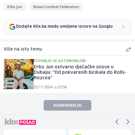
Erko Jun
Brave Combat Federation
Dodajte Klix.ba među omiljene izvore na Googlu
Više na istu temu
POHVALIO SE AUTOMOBILOM
Erko Jun ostvario dječačke snove u
Dubaiju: "Od pokvarenih bicikala do Rolls-
Roycea"
22.11.2024. u 22:56
KOMENTARI (0)