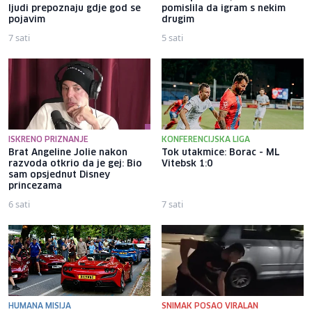
ljudi prepoznaju gdje god se
pomislila da igram s nekim
pojavim
drugim
7 sati
5 sati
ISKRENO PRIZNANJE
KONFERENCIJSKA LIGA
Brat Angeline Jolie nakon
Tok utakmice: Borac - ML
razvoda otkrio da je gej: Bio
Vitebsk 1:0
sam opsjednut Disney
princezama
6 sati
7 sati
HUMANA MISIJA
SNIMAK POSAO VIRALAN