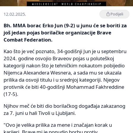
12.02.2025.
Podijeli
Bh. MMA borac Erko Jun (9-2) u junu će se boriti za
još jedan pojas borilačke organizacije Brave
Combat Federation.
Kao što je već poznato, 34-godišnji Jun je u septembru
2024. godine osvojio Braveov pojas u poluteškoj
kategoriji nakon što je tehničkim nokautom pobijedio
Nijemca Alexandera Wesnera, a sada mu se ukazala
prilika da osvoji titulu i u srednjoj kategoriji. Njegov
protivnik će biti 40-godišnji Mohammad Fakhreddine
(17-5).
Njihov meč će biti dio borilačkog događaja zakazanog
za 7. juni u hali Tivoli u Ljubljani.
"Ovo je velika prilika za mene i značajan korak u
karijeri. Brave mi je ponudio borbu protiv