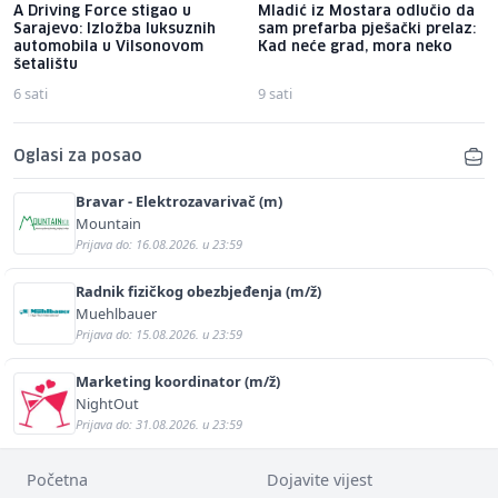
A Driving Force stigao u
Mladić iz Mostara odlučio da
Sarajevo: Izložba luksuznih
sam prefarba pješački prelaz:
automobila u Vilsonovom
Kad neće grad, mora neko
šetalištu
6 sati
9 sati
Oglasi za posao
Bravar - Elektrozavarivač (m)
Mountain
Prijava do: 16.08.2026. u 23:59
Radnik fizičkog obezbjeđenja (m/ž)
Muehlbauer
Prijava do: 15.08.2026. u 23:59
Marketing koordinator (m/ž)
NightOut
Prijava do: 31.08.2026. u 23:59
Početna
Dojavite vijest