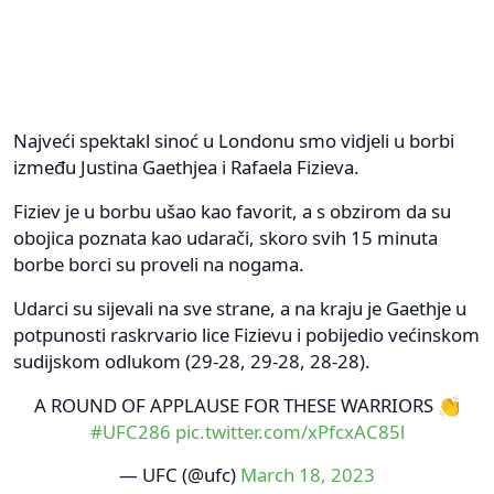
Najveći spektakl sinoć u Londonu smo vidjeli u borbi
između Justina Gaethjea i Rafaela Fizieva.
Fiziev je u borbu ušao kao favorit, a s obzirom da su
obojica poznata kao udarači, skoro svih 15 minuta
borbe borci su proveli na nogama.
Udarci su sijevali na sve strane, a na kraju je Gaethje u
potpunosti raskrvario lice Fizievu i pobijedio većinskom
sudijskom odlukom (29-28, 29-28, 28-28).
A ROUND OF APPLAUSE FOR THESE WARRIORS 👏
#UFC286
pic.twitter.com/xPfcxAC85l
— UFC (@ufc)
March 18, 2023