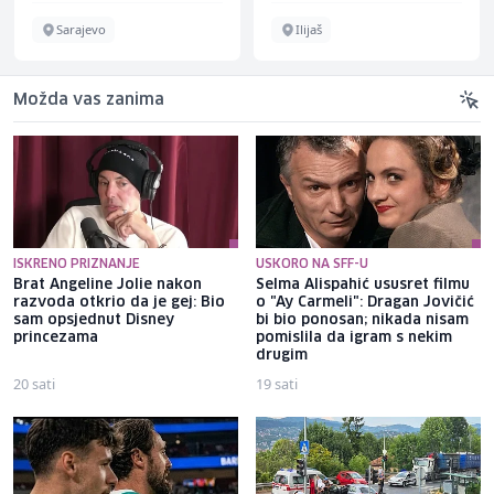
Sarajevo
Ilijaš
Možda vas zanima
ISKRENO PRIZNANJE
USKORO NA SFF-U
Brat Angeline Jolie nakon
Selma Alispahić ususret filmu
razvoda otkrio da je gej: Bio
o "Ay Carmeli": Dragan Jovičić
sam opsjednut Disney
bi bio ponosan; nikada nisam
princezama
pomislila da igram s nekim
drugim
20 sati
19 sati