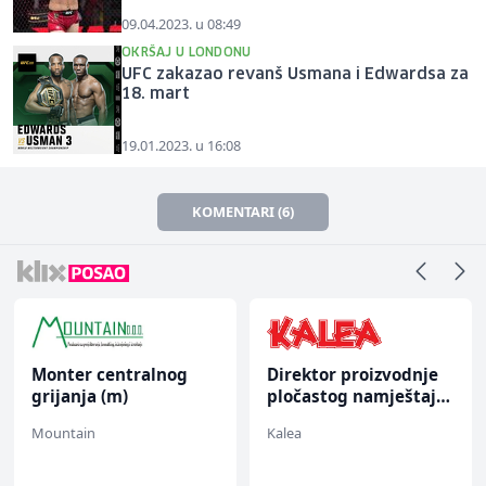
09.04.2023. u 08:49
OKRŠAJ U LONDONU
UFC zakazao revanš Usmana i Edwardsa za
18. mart
19.01.2023. u 16:08
KOMENTARI (6)
Monter centralnog
Direktor proizvodnje
grijanja (m)
pločastog namještaja
(m/ž)
Mountain
Kalea