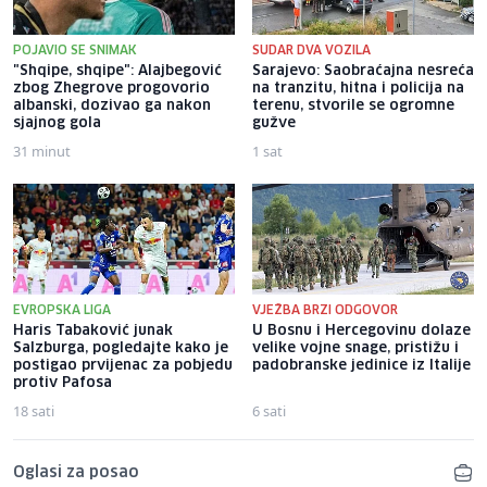
POJAVIO SE SNIMAK
SUDAR DVA VOZILA
"Shqipe, shqipe": Alajbegović
Sarajevo: Saobraćajna nesreća
zbog Zhegrove progovorio
na tranzitu, hitna i policija na
albanski, dozivao ga nakon
terenu, stvorile se ogromne
sjajnog gola
gužve
31 minut
1 sat
EVROPSKA LIGA
VJEŽBA BRZI ODGOVOR
Haris Tabaković junak
U Bosnu i Hercegovinu dolaze
Salzburga, pogledajte kako je
velike vojne snage, pristižu i
postigao prvijenac za pobjedu
padobranske jedinice iz Italije
protiv Pafosa
18 sati
6 sati
Oglasi za posao