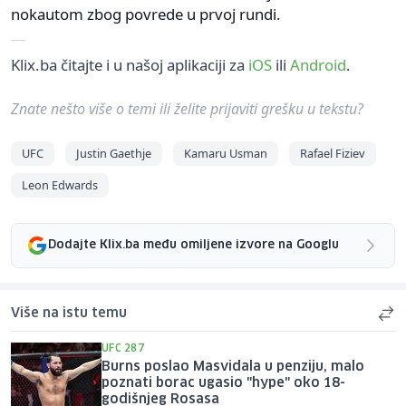
nokautom zbog povrede u prvoj rundi.
Klix.ba čitajte i u našoj aplikaciji za
iOS
ili
Android
.
Znate nešto više o temi ili želite prijaviti grešku u tekstu?
UFC
Justin Gaethje
Kamaru Usman
Rafael Fiziev
Leon Edwards
Dodajte Klix.ba među omiljene izvore na Googlu
Više na istu temu
UFC 287
Burns poslao Masvidala u penziju, malo
poznati borac ugasio "hype" oko 18-
godišnjeg Rosasa