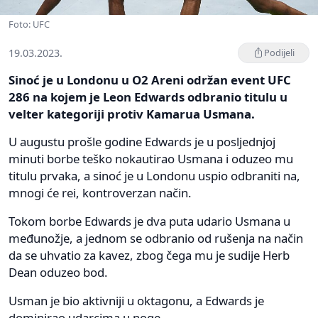
Foto: UFC
19.03.2023.
Podijeli
Sinoć je u Londonu u O2 Areni održan event UFC
286 na kojem je Leon Edwards odbranio titulu u
velter kategoriji protiv Kamarua Usmana.
U augustu prošle godine Edwards je u posljednjoj
minuti borbe teško nokautirao Usmana i oduzeo mu
titulu prvaka, a sinoć je u Londonu uspio odbraniti na,
mnogi će rei, kontroverzan način.
Tokom borbe Edwards je dva puta udario Usmana u
međunožje, a jednom se odbranio od rušenja na način
da se uhvatio za kavez, zbog čega mu je sudije Herb
Dean oduzeo bod.
Usman je bio aktivniji u oktagonu, a Edwards je
dominirao udarcima u noge.