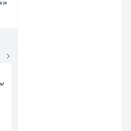
a je
m/
Monteri ventilacije i
Radnik u proizvodnji
klimatizacije (m)
(m/ž)
Interclima
Fine Food
Sarajevo
Sarajevo