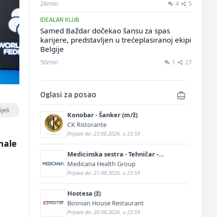
26min
4
5
IDEALAN KLUB
Samed Baždar dočekao šansu za spas
karijere, predstavljen u trećeplasiranoj ekipi
Belgije
50min
1
27
Oglasi za posao
jeli
Konobar - Šanker (m/ž)
CK Ristorante
Prijava do: 23.08.2026. u 23:59
nale
Medicinska sestra - Tehničar -
Anestetičar (m/ž)
Medicana Health Group
Prijava do: 21.08.2026. u 23:59
Hostesa (ž)
Bosnian House Restaurant
Prijava do: 20.08.2026. u 23:59