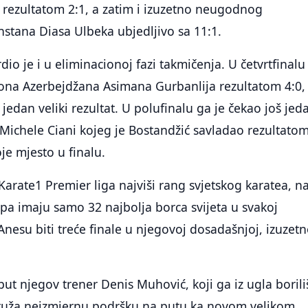
 rezultatom 2:1, a zatim i izuzetno neugodnog
stana Diasa Ulbeka ubjedljivo sa 11:1.
io je i u eliminacionoj fazi takmičenja. U četvrtfinalu
iona Azerbejdžana Asimana Gurbanlija rezultatom 4:0,
 jedan veliki rezultat. U polufinalu ga je čekao još jed
e Michele Ciani kojeg je Bostandžić savladao rezultatom
je mjesto u finalu.
e Karate1 Premier liga najviši rang svjetskog karatea, n
pa imaju samo 32 najbolja borca svijeta u svakoj
 Anesu biti treće finale u njegovoj dosadašnjoj, izuzet
put njegov trener Denis Muhović, koji ga iz ugla borili
 pruža neizmjernu podršku na putu ka novom velikom