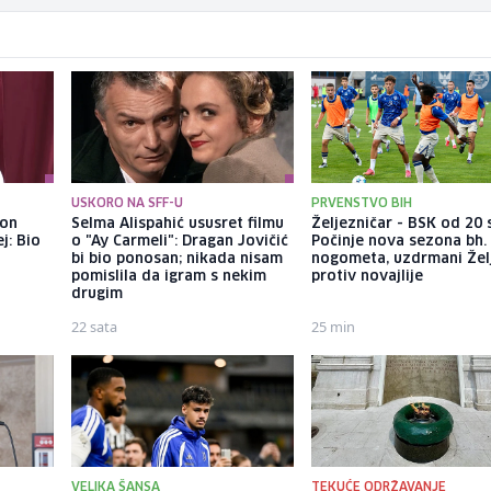
USKORO NA SFF-U
PRVENSTVO BIH
kon
Selma Alispahić ususret filmu
Željezničar - BSK od 20 s
j: Bio
o "Ay Carmeli": Dragan Jovičić
Počinje nova sezona bh.
bi bio ponosan; nikada nisam
nogometa, uzdrmani Žel
pomislila da igram s nekim
protiv novajlije
drugim
22 sata
25 min
VELIKA ŠANSA
TEKUĆE ODRŽAVANJE