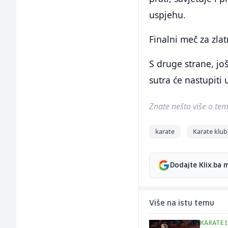
uspjehu.
Finalni meč za zla
S druge strane, jo
sutra će nastupiti
Znate nešto više o temi 
karate
Karate klu
Dodajte Klix.ba 
Više na istu temu
KARATE1