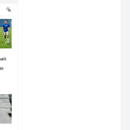
ati:
jo