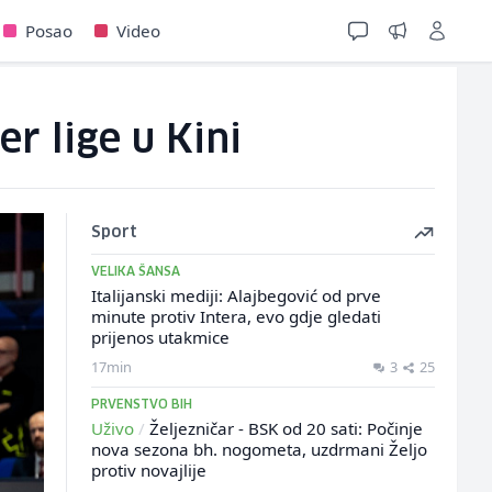
Posao
Video
r lige u Kini
Sport
VELIKA ŠANSA
Italijanski mediji: Alajbegović od prve
minute protiv Intera, evo gdje gledati
prijenos utakmice
17min
3
25
PRVENSTVO BIH
Uživo
/
Željezničar - BSK od 20 sati: Počinje
nova sezona bh. nogometa, uzdrmani Željo
protiv novajlije