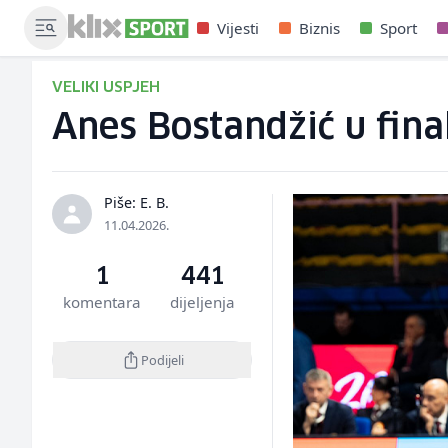
Vijesti
Biznis
Sport
VELIKI USPJEH
Anes Bostandžić u fina
Piše: E. B.
11.04.2026.
1
441
komentara
dijeljenja
Podijeli