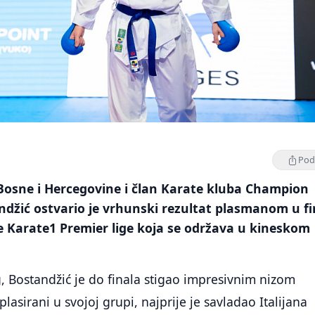
Podi
Bosne i Hercegovine i član Karate kluba Champion
ndžić ostvario je vrhunski rezultat plasmanom u fi
e Karate1 Premier lige koja se održava u kineskom
g, Bostandžić je do finala stigao impresivnim nizom
asirani u svojoj grupi, najprije je savladao Italijana