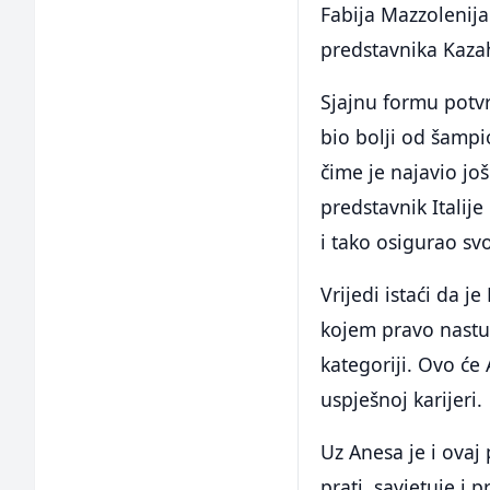
Fabija Mazzolenija
predstavnika Kazah
Sjajnu formu potvrd
bio bolji od šamp
čime je najavio još
predstavnik Italij
i tako osigurao svo
Vrijedi istaći da j
kojem pravo nastu
kategoriji. Ovo će
uspješnoj karijeri.
Uz Anesa je i ovaj 
prati, savjetuje i