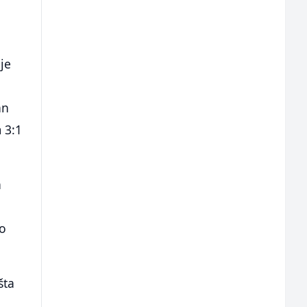
 je
an
 3:1
a
no
šta