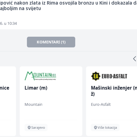
ipović nakon zlata iz Rima osvojila bronzu u Kini i dokazala d
jboljim na svijetu
6. u 10:34
KOMENTARI (1)
nice
Limar (m)
Mašinski inženjer (
ž)
Mountain
Euro-Asfalt
Sarajevo
Više lokacija