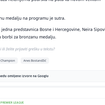
tnu medalju na programu je sutra.
š jedna predstavnica Bosne i Hercegovine, Neira Sipovi
 u borbi za bronzanu medalju.
ili želite prijaviti grešku u tekstu?
b Champion
Anes Bostandžić
među omiljene izvore na Googlu
 PREMIER LEAGUE