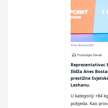
Anes Bostandžić
Poslušajte članak
Reprezentativac 
Ilidža Anes Bosta
prestižne Svjetsk
Leshanu.
U kategoriji +84 k
pobjeda. Kao prvopl