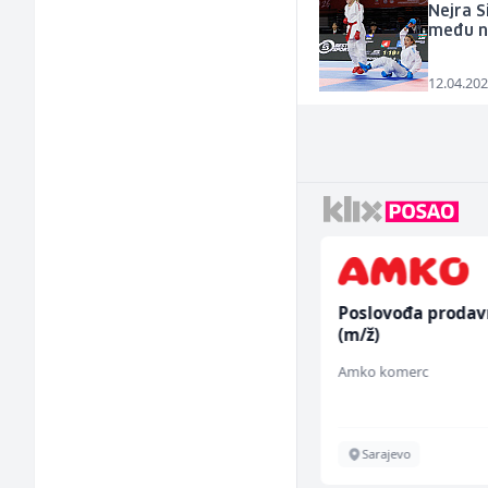
Nejra S
među na
12.04.202
Accounting Associate
Poslovođa prodav
(m/f)
(m/ž)
Jitasa
Amko komerc
Više lokacija
Sarajevo